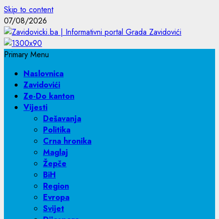
Skip to content
07/08/2026
Primary Menu
Naslovnica
Zavidovići
Ze-Do kanton
Vijesti
Dešavanja
Politika
Crna hronika
Maglaj
Žepče
BiH
Region
Evropa
Svijet