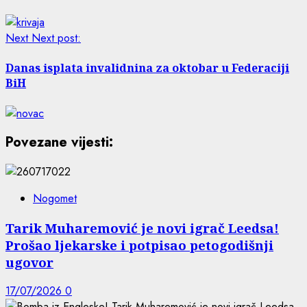
Next
Next post:
Danas isplata invalidnina za oktobar u Federaciji
BiH
Povezane vijesti:
Nogomet
Tarik Muharemović je novi igrač Leedsa!
Prošao ljekarske i potpisao petogodišnji
ugovor
17/07/2026
0