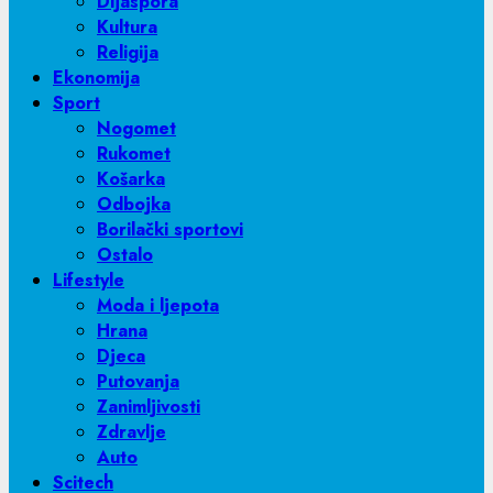
Dijaspora
Kultura
Religija
Ekonomija
Sport
Nogomet
Rukomet
Košarka
Odbojka
Borilački sportovi
Ostalo
Lifestyle
Moda i ljepota
Hrana
Djeca
Putovanja
Zanimljivosti
Zdravlje
Auto
Scitech