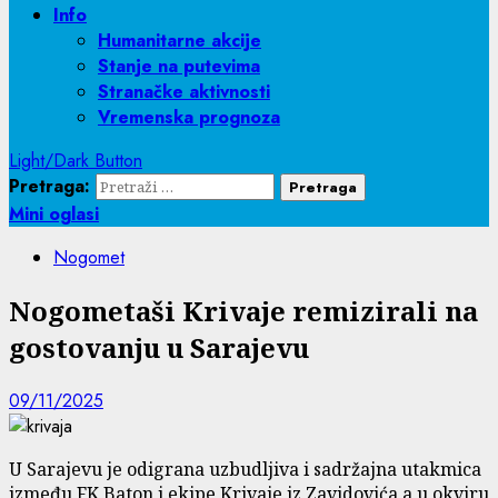
Info
Humanitarne akcije
Stanje na putevima
Stranačke aktivnosti
Vremenska prognoza
Light/Dark Button
Pretraga:
Mini oglasi
Nogomet
Nogometaši Krivaje remizirali na
gostovanju u Sarajevu
09/11/2025
U Sarajevu je odigrana uzbudljiva i sadržajna utakmica
između FK Baton i ekipe Krivaje iz Zavidovića a u okviru