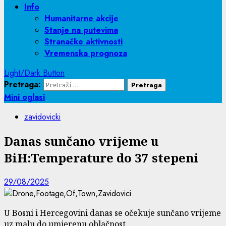
Info
Humanitarne akcije
Stanje na putevima
Stranačke aktivnosti
Vremenska prognoza
Light/Dark Button
Pretraga:
Mini oglasi
zavidovicki
Danas sunčano vrijeme u
BiH:Temperature do 37 stepeni
29/08/2025
U Bosni i Hercegovini danas se očekuje sunčano vrijeme
uz malu do umjerenu oblačnost.