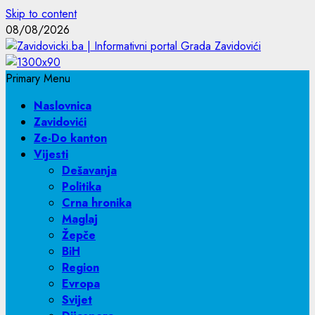
Skip to content
08/08/2026
Primary Menu
Naslovnica
Zavidovići
Ze-Do kanton
Vijesti
Dešavanja
Politika
Crna hronika
Maglaj
Žepče
BiH
Region
Evropa
Svijet