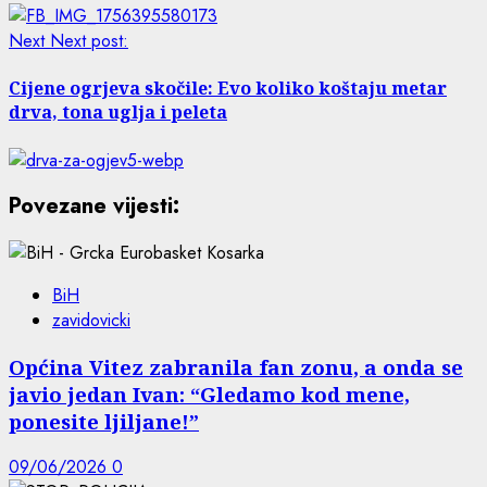
Next
Next post:
Cijene ogrjeva skočile: Evo koliko koštaju metar
drva, tona uglja i peleta
Povezane vijesti:
BiH
zavidovicki
Općina Vitez zabranila fan zonu, a onda se
javio jedan Ivan: “Gledamo kod mene,
ponesite ljiljane!”
09/06/2026
0