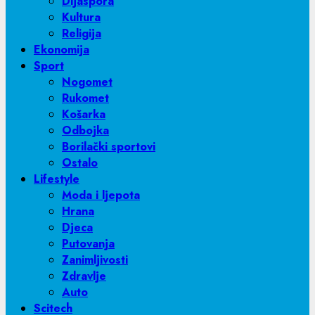
Dijaspora
Kultura
Religija
Ekonomija
Sport
Nogomet
Rukomet
Košarka
Odbojka
Borilački sportovi
Ostalo
Lifestyle
Moda i ljepota
Hrana
Djeca
Putovanja
Zanimljivosti
Zdravlje
Auto
Scitech