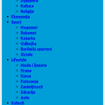
Dijaspora
Kultura
Religija
Ekonomija
Sport
Nogomet
Rukomet
Košarka
Odbojka
Borilački sportovi
Ostalo
Lifestyle
Moda i ljepota
Hrana
Djeca
Putovanja
Zanimljivosti
Zdravlje
Auto
Scitech