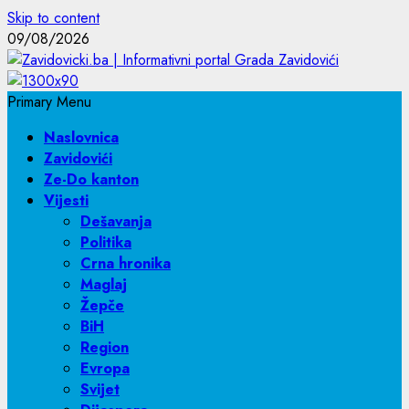
Skip to content
09/08/2026
Primary Menu
Naslovnica
Zavidovići
Ze-Do kanton
Vijesti
Dešavanja
Politika
Crna hronika
Maglaj
Žepče
BiH
Region
Evropa
Svijet