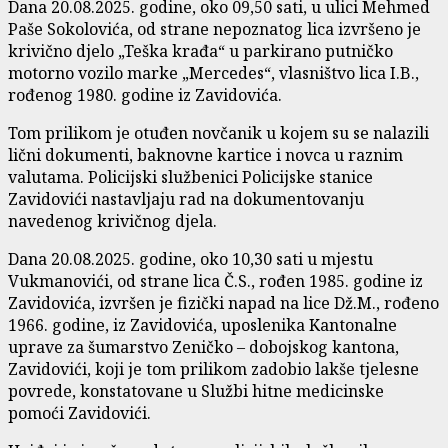
Dana 20.08.2025. godine, oko 09,50 sati, u ulici Mehmed
Paše Sokolovića, od strane nepoznatog lica izvršeno je
krivično djelo „Teška krađa“ u parkirano putničko
motorno vozilo marke „Mercedes“, vlasništvo lica I.B.,
rođenog 1980. godine iz Zavidovića.
Tom prilikom je otuđen novčanik u kojem su se nalazili
lični dokumenti, baknovne kartice i novca u raznim
valutama. Policijski službenici Policijske stanice
Zavidovići nastavljaju rad na dokumentovanju
navedenog krivičnog djela.
Dana 20.08.2025. godine, oko 10,30 sati u mjestu
Vukmanovići, od strane lica Č.S., rođen 1985. godine iz
Zavidovića, izvršen je fizički napad na lice Dž.M., rođeno
1966. godine, iz Zavidovića, uposlenika Kantonalne
uprave za šumarstvo Zeničko – dobojskog kantona,
Zavidovići, koji je tom prilikom zadobio lakše tjelesne
povrede, konstatovane u Službi hitne medicinske
pomoći Zavidovići.