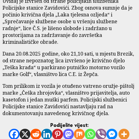
Uviđaj je izvršen od strane policijskih službenika
Policijske stanice Zavidovići. Zbog osnova sumnje da je
počinio krivična djela „Laka tjelesna ozljeda“ i
„Sprečavanje službene osobe u vršenju službene
radnje“, lice Č.S. je lišeno slobode i zadržano u
prostorijama za zadržavanje do završetka
kriminalističke obrade.
Dana 20.08.2025 godine, oko 21,10 sati, u mjestu Brezik,
od strane nepoznatog lica izvršeno je krivično djelo
„Teška krađa“ u parkirano putničko motorno vozilo
marke Golf“, vlasništvo lica C.E. iz Žepča.
Tom prilikom iz vozila je otuđeno vatreno oružje-pištolj
marke „Češka zbrojovka“, vlasništvo prijavitelja, auto
kasetofon i jedan muški parfem. Policijski službenici
Policijske stanice Zavidovići nastavljaju rad na
dokumentovanju navedenog krivičnog djela.
Podijelite vijest: