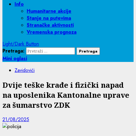
Info
Humanitarne akcije
Stanje na putevima
Stranačke aktivnosti
Vremenska prognoza
Light/Dark Button
Pretraga:
Mini oglasi
Zavidovići
Dvije teške krađe i fizički napad
na uposlenika Kantonalne uprave
za šumarstvo ZDK
21/08/2025