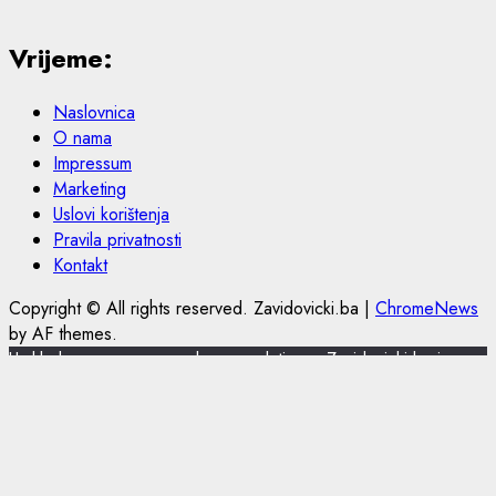
Vrijeme:
Naslovnica
O nama
Impressum
Marketing
Uslovi korištenja
Pravila privatnosti
Kontakt
Copyright © All rights reserved. Zavidovicki.ba
|
ChromeNews
by AF themes.
U skladu s novom europskom regulativom, Zavidovicki.ba je
nadogradio politiku privatnosti i korištenja kolačića.
Zavidovicki.ba koristi kolačiće (cookies) za pružanje boljeg
korisničkog iskustva, funkcionalnosti stranice i prilagođavanja
sustava oglašavanja. Nastavkom pregleda portala Zavidovicki.ba
slažete se sa korištenjem kolačića. Više o kolačićima pročitajte u