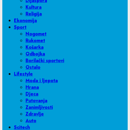
Dijaspora
Kultura
Religija
Ekonomija
Sport
Nogomet
Rukomet
Košarka
Odbojka
Borilački sportovi
Ostalo
Lifestyle
Moda i ljepota
Hrana
Djeca
Putovanja
Zanimljivosti
Zdravlje
Auto
Scitech