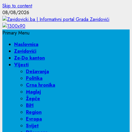
Skip to content
08/08/2026
Primary Menu
Naslovnica
Zavidovići
Ze-Do kanton
Vijesti
Dešavanja
Politika
Crna hronika
Maglaj
Žepče
BiH
Region
Evropa
Svijet