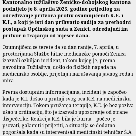
Kantonalno tužilaštvo Zeničko-dobojskog kantona
podnijelo je 8. aprila 2025. godine prijedlog za
određivanje pritvora protiv osumnjičenih K.E. i
K.I., a koji je isti dan prihvatio sudija za prethodni
postupak Općinskog suda u Zenici, određujući im
pritvor u trajanju od mjesec dana.
Osumnjičeni se terete da su dan ranije, 7. aprila, u
prostorijama Službe hitne medicinske pomoći Zenica
izazvali ozbiljan incident, tokom kojeg je, prema
navodima Tužilaštva, došlo do fizičkih napada na
medicinsko osoblje, prijetnji i narušavanja javnog reda i
mira.
Prema dostupnim informacijama, incident je započeo
kada je K.I. došao u pratnji svog oca K.E. na medicinsku
intervenciju. Tokom pružanja terapije, K.E. je bez poziva
ušao u ordinaciju, što je izazvalo upozorenje od strane
dispečerke. Reakcija K.E. bila je burna – počeo je
psovati, galamiti i prijetiti, a situacija se dodatno
pogoršala kada su intervenisali medicinski tehničar Š.A.