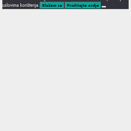
uslovima korištenja.
Slažem se
Pročitajte ovdje