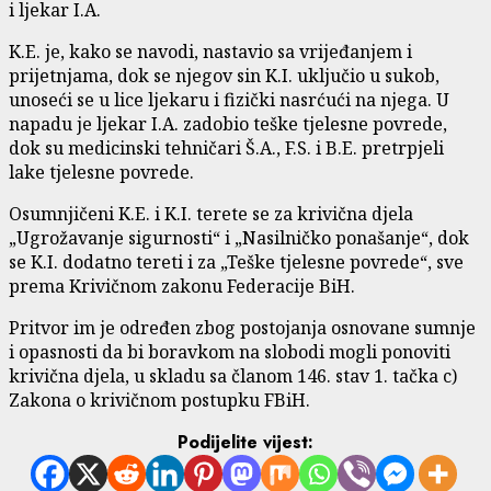
i ljekar I.A.
K.E. je, kako se navodi, nastavio sa vrijeđanjem i
prijetnjama, dok se njegov sin K.I. uključio u sukob,
unoseći se u lice ljekaru i fizički nasrćući na njega. U
napadu je ljekar I.A. zadobio teške tjelesne povrede,
dok su medicinski tehničari Š.A., F.S. i B.E. pretrpjeli
lake tjelesne povrede.
Osumnjičeni K.E. i K.I. terete se za krivična djela
„Ugrožavanje sigurnosti“ i „Nasilničko ponašanje“, dok
se K.I. dodatno tereti i za „Teške tjelesne povrede“, sve
prema Krivičnom zakonu Federacije BiH.
Pritvor im je određen zbog postojanja osnovane sumnje
i opasnosti da bi boravkom na slobodi mogli ponoviti
krivična djela, u skladu sa članom 146. stav 1. tačka c)
Zakona o krivičnom postupku FBiH.
Podijelite vijest: