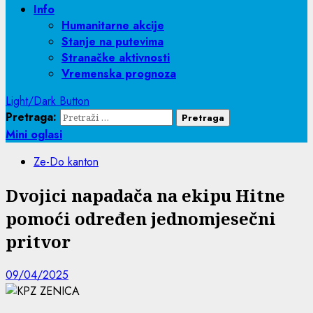
Info
Humanitarne akcije
Stanje na putevima
Stranačke aktivnosti
Vremenska prognoza
Light/Dark Button
Pretraga:
Mini oglasi
Ze-Do kanton
Dvojici napadača na ekipu Hitne
pomoći određen jednomjesečni
pritvor
09/04/2025