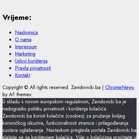
Vrijeme:
Naslovnica
O nama
Impressum
Marketing
Uslovi korištenja
Pravila privatnosti
Kontakt
Copyright © All rights reserved. Zavidovicki.ba
|
ChromeNews
by AF themes.
U skladu s novom europskom regulativom, Zavidovicki.ba je
nadogradio politiku privatnosti i korištenja kolačića.
Zavidovicki.ba koristi kolačiće (cookies) za pružanje boljeg
korisničkog iskustva, funkcionalnosti stranice i prilagođavanja
sustava oglašavanja. Nastavkom pregleda portala Zavidovicki.ba
slažete se sa korištenjem kolačića. Više o kolačićima pročitajte u