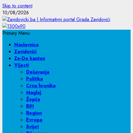
Skip to content
10/08/2026
Primary Menu
Naslovnica
Zavidovići
Ze-Do kanton
Vijesti
Dešavanja
Politika
Crna hronika
Maglaj
Žepče
BiH
Region
Evropa
Svijet