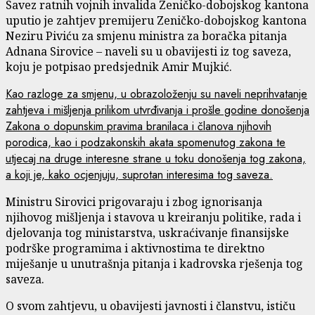
Savez ratnih vojnih invalida Zeničko-dobojskog kantona
uputio je zahtjev premijeru Zeničko-dobojskog kantona
Neziru Piviću za smjenu ministra za boračka pitanja
Adnana Sirovice – naveli su u obavijesti iz tog saveza,
koju je potpisao predsjednik Amir Mujkić.
Kao razloge za smjenu, u obrazoloženju su naveli neprihvatanje
zahtjeva i mišljenja prilikom utvrđivanja i prošle godine donošenja
Zakona o dopunskim pravima branilaca i članova njihovih
porodica, kao i podzakonskih akata spomenutog zakona te
utjecaj na druge interesne strane u toku donošenja tog zakona,
a koji je, kako ocjenjuju, suprotan interesima tog saveza.
Ministru Sirovici prigovaraju i zbog ignorisanja
njihovog mišljenja i stavova u kreiranju politike, rada i
djelovanja tog ministarstva, uskraćivanje finansijske
podrške programima i aktivnostima te direktno
miješanje u unutrašnja pitanja i kadrovska rješenja tog
saveza.
O svom zahtjevu, u obavijesti javnosti i članstvu, ističu