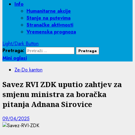
Info
Humanitarne akcije
Stanje na putevima
Stranačke aktivnosti
Vremenska prognoza
Light/Dark Button
Pretraga:
Mini oglasi
Ze-Do kanton
Savez RVI ZDK uputio zahtjev za
smjenu ministra za boračka
pitanja Adnana Sirovice
09/04/2025