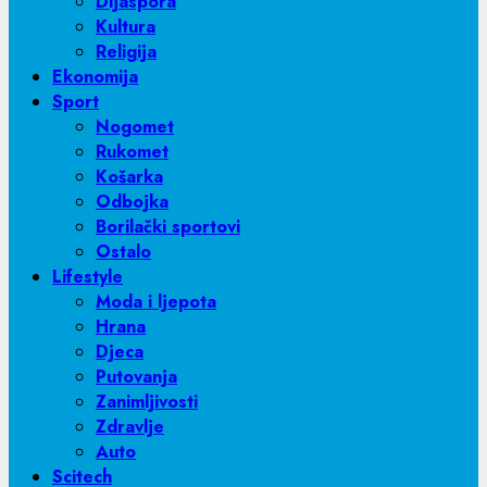
Dijaspora
Kultura
Religija
Ekonomija
Sport
Nogomet
Rukomet
Košarka
Odbojka
Borilački sportovi
Ostalo
Lifestyle
Moda i ljepota
Hrana
Djeca
Putovanja
Zanimljivosti
Zdravlje
Auto
Scitech