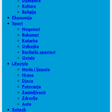
Dijaspora
Kultura
Religija
Ekonomija
Sport
Nogomet
Rukomet
Košarka
Odbojka
Borilački sportovi
Ostalo
Lifestyle
Moda i ljepota
Hrana
Djeca
Putovanja
Zanimljivosti
Zdravlje
Auto
Scitech