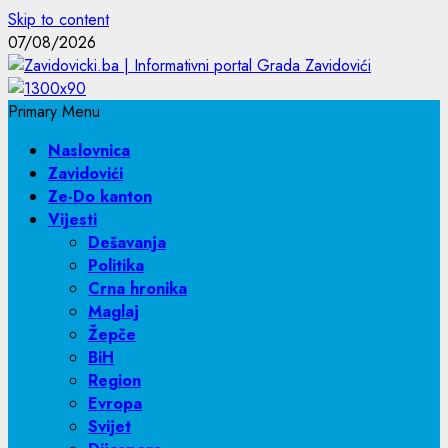
Skip to content
07/08/2026
Primary Menu
Naslovnica
Zavidovići
Ze-Do kanton
Vijesti
Dešavanja
Politika
Crna hronika
Maglaj
Žepče
BiH
Region
Evropa
Svijet