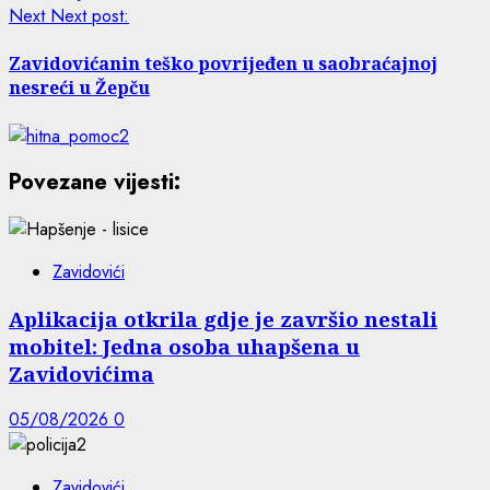
Next
Next post:
Zavidovićanin teško povrijeđen u saobraćajnoj
nesreći u Žepču
Povezane vijesti:
Zavidovići
Aplikacija otkrila gdje je završio nestali
mobitel: Jedna osoba uhapšena u
Zavidovićima
05/08/2026
0
Zavidovići