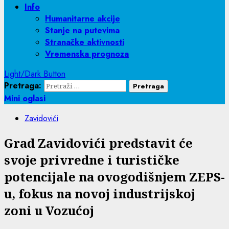
Info
Humanitarne akcije
Stanje na putevima
Stranačke aktivnosti
Vremenska prognoza
Light/Dark Button
Pretraga:
Mini oglasi
Zavidovići
Grad Zavidovići predstavit će
svoje privredne i turističke
potencijale na ovogodišnjem ZEPS-
u, fokus na novoj industrijskoj
zoni u Vozućoj