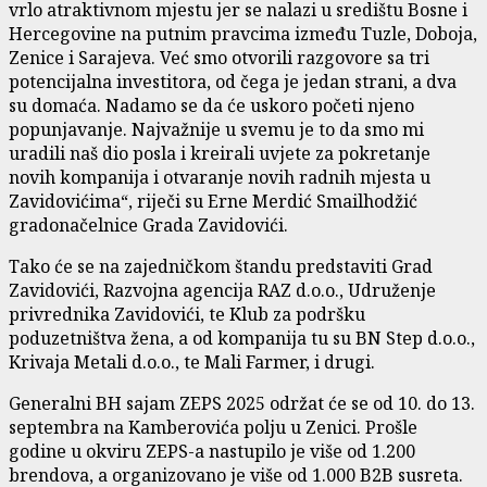
vrlo atraktivnom mjestu jer se nalazi u središtu Bosne i
Hercegovine na putnim pravcima između Tuzle, Doboja,
Zenice i Sarajeva. Već smo otvorili razgovore sa tri
potencijalna investitora, od čega je jedan strani, a dva
su domaća. Nadamo se da će uskoro početi njeno
popunjavanje. Najvažnije u svemu je to da smo mi
uradili naš dio posla i kreirali uvjete za pokretanje
novih kompanija i otvaranje novih radnih mjesta u
Zavidovićima“, riječi su Erne Merdić Smailhodžić
gradonačelnice Grada Zavidovići.
Tako će se na zajedničkom štandu predstaviti Grad
Zavidovići, Razvojna agencija RAZ d.o.o., Udruženje
privrednika Zavidovići, te Klub za podršku
poduzetništva žena, a od kompanija tu su BN Step d.o.o.,
Krivaja Metali d.o.o., te Mali Farmer, i drugi.
Generalni BH sajam ZEPS 2025 održat će se od 10. do 13.
septembra na Kamberovića polju u Zenici. Prošle
godine u okviru ZEPS-a nastupilo je više od 1.200
brendova, a organizovano je više od 1.000 B2B susreta.