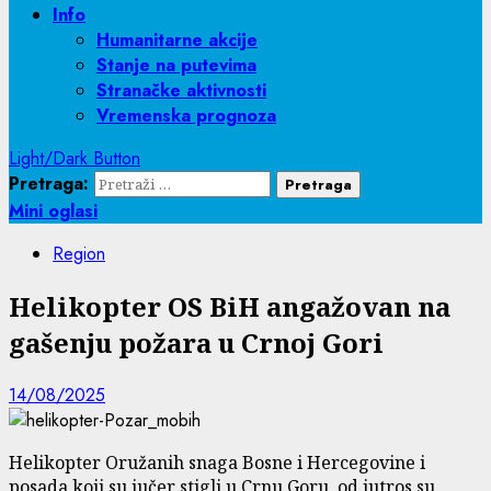
Info
Humanitarne akcije
Stanje na putevima
Stranačke aktivnosti
Vremenska prognoza
Light/Dark Button
Pretraga:
Mini oglasi
Region
Helikopter OS BiH angažovan na
gašenju požara u Crnoj Gori
14/08/2025
Helikopter Oružanih snaga Bosne i Hercegovine i
posada koji su jučer stigli u Crnu Goru, od jutros su