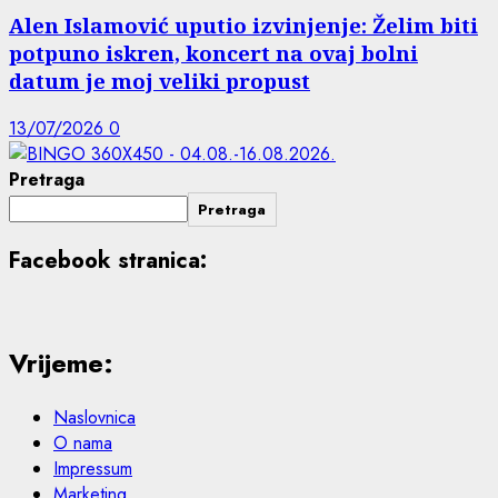
Alen Islamović uputio izvinjenje: Želim biti
potpuno iskren, koncert na ovaj bolni
datum je moj veliki propust
13/07/2026
0
Pretraga
Pretraga
Facebook stranica:
Vrijeme:
Naslovnica
O nama
Impressum
Marketing