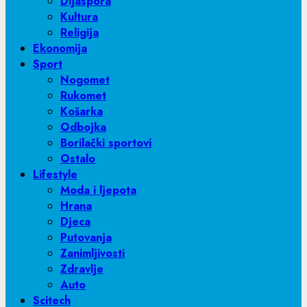
Dijaspora
Kultura
Religija
Ekonomija
Sport
Nogomet
Rukomet
Košarka
Odbojka
Borilački sportovi
Ostalo
Lifestyle
Moda i ljepota
Hrana
Djeca
Putovanja
Zanimljivosti
Zdravlje
Auto
Scitech