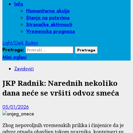
Info
Humanitarne akcije
Stanje na putevima
Stranačke aktivnosti
Vremenska prognoza
Light/Dark Button
Pretraga:
Mini oglasi
Zavidovići
JKP Radnik: Narednih nekoliko
dana neće se vršiti odvoz smeća
05/01/2026
Zbog nepovoljnih vremenskih prilika i činjenice da je
odvoz otpada obavljen tokom praznika, kontejneri su