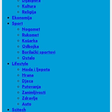
Dijaspora
Kultura
Religija
Ekonomija
Sport
Nogomet
Rukomet
Košarka
Odbojka
Borilački sportovi
Ostalo
Lifestyle
Moda i ljepota
Hrana
Djeca
Putovanja
Zanimljivosti
Zdravlje
Auto
Scitech