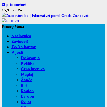
Skip to content
09/08/2026
Primary Menu
Naslovnica
Zavidovići
Ze-Do kanton
Vijesti
Dešavanja
Politika
Crna hronika
Maglaj
Žepče
BiH
Region
Evropa
Svijet