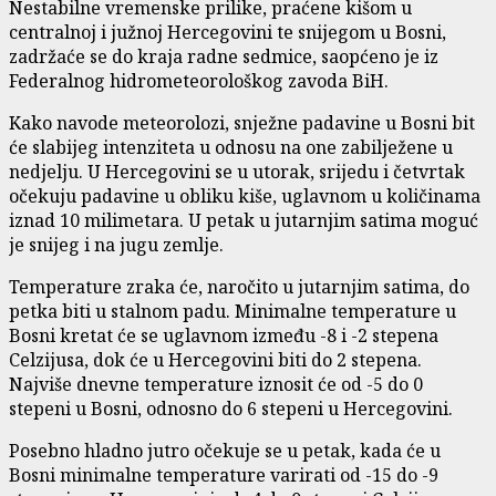
Nestabilne vremenske prilike, praćene kišom u
centralnoj i južnoj Hercegovini te snijegom u Bosni,
zadržaće se do kraja radne sedmice, saopćeno je iz
Federalnog hidrometeorološkog zavoda BiH.
Kako navode meteorolozi, snježne padavine u Bosni bit
će slabijeg intenziteta u odnosu na one zabilježene u
nedjelju. U Hercegovini se u utorak, srijedu i četvrtak
očekuju padavine u obliku kiše, uglavnom u količinama
iznad 10 milimetara. U petak u jutarnjim satima moguć
je snijeg i na jugu zemlje.
Temperature zraka će, naročito u jutarnjim satima, do
petka biti u stalnom padu. Minimalne temperature u
Bosni kretat će se uglavnom između -8 i -2 stepena
Celzijusa, dok će u Hercegovini biti do 2 stepena.
Najviše dnevne temperature iznosit će od -5 do 0
stepeni u Bosni, odnosno do 6 stepeni u Hercegovini.
Posebno hladno jutro očekuje se u petak, kada će u
Bosni minimalne temperature varirati od -15 do -9