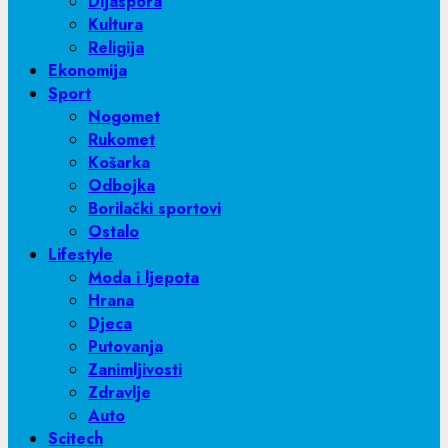
Dijaspora
Kultura
Religija
Ekonomija
Sport
Nogomet
Rukomet
Košarka
Odbojka
Borilački sportovi
Ostalo
Lifestyle
Moda i ljepota
Hrana
Djeca
Putovanja
Zanimljivosti
Zdravlje
Auto
Scitech