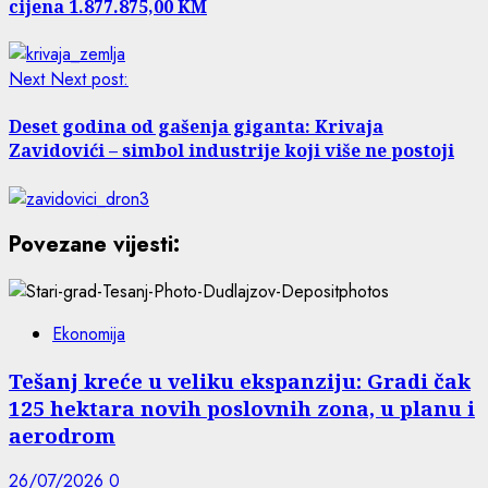
cijena 1.877.875,00 KM
Next
Next post:
Deset godina od gašenja giganta: Krivaja
Zavidovići – simbol industrije koji više ne postoji
Povezane vijesti:
Ekonomija
Tešanj kreće u veliku ekspanziju: Gradi čak
125 hektara novih poslovnih zona, u planu i
aerodrom
26/07/2026
0