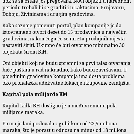
dok se za ostale još pregovara. Novi objekti u narednom
periodu trebali bi se graditi i u Laktašima, Prnjavoru,
Doboju, Živinicama i drugim gradovima.
Kako saznaje pomenuti portal, plan kompanije je da
istovremeno otvori deset do 15 prodavnica u najvećim
gradovima, nakon čega će se mreža prodajnih mjesta
nastaviti širiti. Ukupno će biti otvoreno minimalno 30
objekata širom BiH.
Oni objekti koji ne budu spremni za prvi talas otvaranja,
biće puštani u rad naknadno, kako budu završavani. U
pojedinim gradovima kompanija ima dosta problema
oko pronalaska adekvatne lokacije i kupovine zemljišta.
Kapital pola milijarde KM
Kapital Lidla BH dostigao je u međuvremenu pola
milijarde maraka.
Firma je lani poslovala s gubitkom od 23,5 miliona
maraka, što je porast u odnosu na minus od 18 miliona