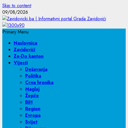
Skip to content
09/08/2026
Primary Menu
Naslovnica
Zavidovići
Ze-Do kanton
Vijesti
Dešavanja
Politika
Crna hronika
Maglaj
Žepče
BiH
Region
Evropa
Svijet