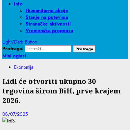
Info
Humanitarne akcije
Stanje na putevima
Stranačke aktivnosti
Vremenska prognoza
Light/Dark Button
Pretraga:
Mini oglasi
Ekonomija
Lidl će otvoriti ukupno 30
trgovina širom BiH, prve krajem
2026.
08/07/2025