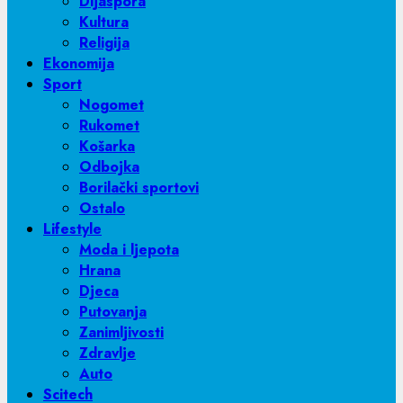
Dijaspora
Kultura
Religija
Ekonomija
Sport
Nogomet
Rukomet
Košarka
Odbojka
Borilački sportovi
Ostalo
Lifestyle
Moda i ljepota
Hrana
Djeca
Putovanja
Zanimljivosti
Zdravlje
Auto
Scitech