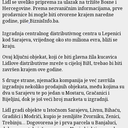
Lidl se uveliko priprema za ulazak na tržište Bosne i
Hercegovine. Prema nezvaničnim informacijama, prve
prodavnice bi mogle biti otvorene krajem naredne
godine, piše
BiznisInfo.ba.
Izgradnja centralnog distributivnog centra u Lepenici
kod Sarajeva, vrijednog oko sto miliona evra, bliži se
kraju.
Ovaj ključni objekat, koji će biti glavna žila kucavica
Lidlove distributivne mreže u cijeloj BiH, trebao bi biti
završen krajem ove godine.
S druge strane, njemačka kompanija je već završila
izgradnju nekoliko prodajnih objekata, među kojima su
dva u Sarajevu te po jedan u Mostaru, Gračanici i
Bijeljini, dok je još veći broj marketa u izgradnji.
Lidl gradi objekte u Istočnom Sarajevu, Livnu, Bihaću,
Gradišci i Modriči, kupio je zemljište Zvorniku, Zenici,
Trebinju… Dogovorena je i prva parcela u Banjaluci,