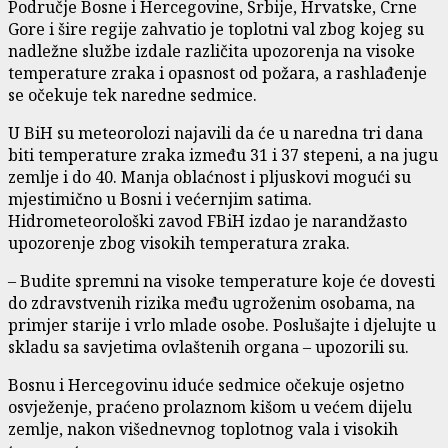
Područje Bosne i Hercegovine, Srbije, Hrvatske, Crne
Gore i šire regije zahvatio je toplotni val zbog kojeg su
nadležne službe izdale različita upozorenja na visoke
temperature zraka i opasnost od požara, a rashlađenje
se očekuje tek naredne sedmice.
U BiH su meteorolozi najavili da će u naredna tri dana
biti temperature zraka između 31 i 37 stepeni, a na jugu
zemlje i do 40. Manja oblaćnost i pljuskovi mogući su
mjestimično u Bosni i većernjim satima.
Hidrometeorološki zavod FBiH izdao je narandžasto
upozorenje zbog visokih temperatura zraka.
– Budite spremni na visoke temperature koje će dovesti
do zdravstvenih rizika među ugroženim osobama, na
primjer starije i vrlo mlade osobe. Poslušajte i djelujte u
skladu sa savjetima ovlaštenih organa – upozorili su.
Bosnu i Hercegovinu iduće sedmice očekuje osjetno
osvježenje, praćeno prolaznom kišom u većem dijelu
zemlje, nakon višednevnog toplotnog vala i visokih