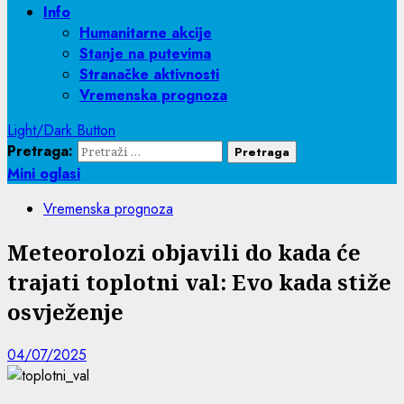
Info
Humanitarne akcije
Stanje na putevima
Stranačke aktivnosti
Vremenska prognoza
Light/Dark Button
Pretraga:
Mini oglasi
Vremenska prognoza
Meteorolozi objavili do kada će
trajati toplotni val: Evo kada stiže
osvježenje
04/07/2025