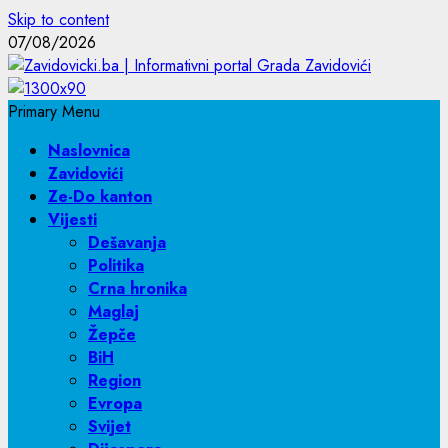
Skip to content
07/08/2026
Primary Menu
Naslovnica
Zavidovići
Ze-Do kanton
Vijesti
Dešavanja
Politika
Crna hronika
Maglaj
Žepče
BiH
Region
Evropa
Svijet