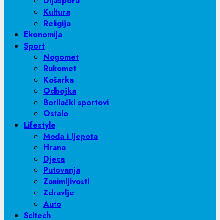
Dijaspora
Kultura
Religija
Ekonomija
Sport
Nogomet
Rukomet
Košarka
Odbojka
Borilački sportovi
Ostalo
Lifestyle
Moda i ljepota
Hrana
Djeca
Putovanja
Zanimljivosti
Zdravlje
Auto
Scitech