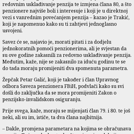
redovnim usklađivanje penzija te izmjena člana 80, a što
penzionere najviše boli i interesuje i koji je u direktnoj
vezi s vanrednim povećanjem penzija – kazao je Trakić,
koji je napomenuo kako su ti zahtjevi jednoglasno
usvojeni.
Savez će se, najavio je, morati pitati i za dodjelu
jednokoratnih pomoći penzionerima, ali je svjestan da
su ove godine zakasnili za redovno usklađivanje penzija.
Međutim, kaže, nije se zakasnilo za iduću godinu te se
do tada moraju promijeniti dva spomenuta parametra.
Žepčak Petar Galić, koji je također i član Upravnog
odbora Saveza penzionera FBiH, podvlači kako su svi
došli do zaključka da se mora promijeniti Zakon o
penzijsko-invalidskom osiguranju.
Prije svega, kaže, moraju se mijenjati član 79. i 80. te još
neki, ali su im, ističe, ta dva člana najbitnija.
– Dakle, promjena parametara na kojima se obračunava