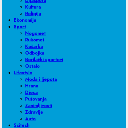
Dijaspora
Kultura
Religija
Ekonomija
Sport
Nogomet
Rukomet
Košarka
Odbojka
Borilački sportovi
Ostalo
Lifestyle
Moda i ljepota
Hrana
Djeca
Putovanja
Zanimljivosti
Zdravlje
Auto
Scitech