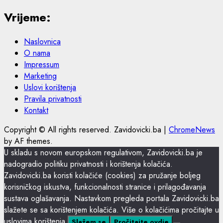
Vrijeme:
Naslovnica
O nama
Impressum
Marketing
Uslovi korištenja
Pravila privatnosti
Kontakt
Copyright © All rights reserved. Zavidovicki.ba
|
ChromeNews
by AF themes.
U skladu s novom europskom regulativom, Zavidovicki.ba je
nadogradio politiku privatnosti i korištenja kolačića.
Zavidovicki.ba koristi kolačiće (cookies) za pružanje boljeg
korisničkog iskustva, funkcionalnosti stranice i prilagođavanja
sustava oglašavanja. Nastavkom pregleda portala Zavidovicki.ba
slažete se sa korištenjem kolačića. Više o kolačićima pročitajte u
uslovima korištenja.
Slažem se
Pročitajte ovdje