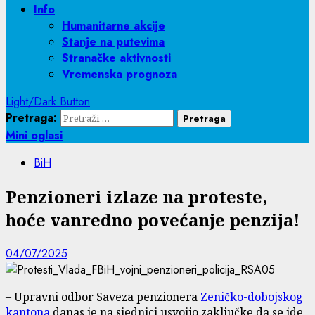
Info
Humanitarne akcije
Stanje na putevima
Stranačke aktivnosti
Vremenska prognoza
Light/Dark Button
Pretraga:
Mini oglasi
BiH
Penzioneri izlaze na proteste,
hoće vanredno povećanje penzija!
04/07/2025
– Upravni odbor Saveza penzionera
Zeničko-dobojskog
kantona
danas je na sjednici usvojio zaključke da se ide