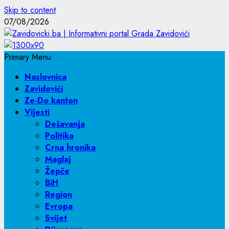
Skip to content
07/08/2026
Primary Menu
Naslovnica
Zavidovići
Ze-Do kanton
Vijesti
Dešavanja
Politika
Crna hronika
Maglaj
Žepče
BiH
Region
Evropa
Svijet