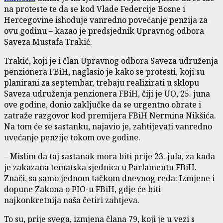
na proteste te da se kod Vlade Federcije Bosne i
Hercegovine ishoduje vanredno povećanje penzija za
ovu godinu – kazao je predsjednik Upravnog odbora
Saveza Mustafa Trakić.
Trakić, koji je i član Upravnog odbora Saveza udruženja
penzionera FBiH, naglasio je kako se protesti, koji su
planirani za septembar, trebaju realizirati u sklopu
Saveza udruženja penzionera FBiH, čiji je UO, 25. juna
ove godine, donio zaključke da se urgentno obrate i
zatraže razgovor kod premijera FBiH Nermina Nikšića.
Na tom će se sastanku, najavio je, zahtijevati vanredno
uvećanje penzije tokom ove godine.
– Mislim da taj sastanak mora biti prije 23. jula, za kada
je zakazana tematska sjednica u Parlamentu FBiH.
Znači, sa samo jednom tačkom dnevnog reda: Izmjene i
dopune Zakona o PIO-u FBiH, gdje će biti
najkonkretnija naša četiri zahtjeva.
To su, prije svega, izmjena člana 79, koji je u vezi s