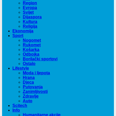
Region
Evropa
Svijet
Dijaspora
Kultura
Religija
Ekonomija
Sport
Nogomet
Rukomet
Košarka
Odbojka
Borilački sportovi
Ostalo
Lifestyle
Moda i ljepota
Hrana
Djeca
Putovanja
Zanimljivosti
Zdravlje
Auto
Scitech
Info
Humanitarne akcije