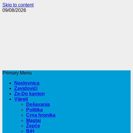
Skip to content
09/08/2026
Primary Menu
Naslovnica
Zavidovići
Ze-Do kanton
Vijesti
Dešavanja
Politika
Crna hronika
Maglaj
Žepče
BiH