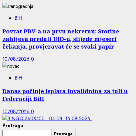
BiH
Povrat PDV-a na prvu nekretnu: Stotine
zahtjeva predati UIO-u, slijede mjeseci
čekanja, provjeravat će se svaki papir
10/08/2026
0
BiH
Danas počinje isplata invalidnina za juli u
Federaciji BiH
10/08/2026
0
Pretraga
Pretraga