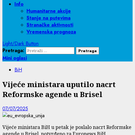
Info
Humanitarne akcije
Stanje na putevima
Stranačke aktivnosti
Vremenska prognoza
Light/Dark Button
Pretraga:
Mini oglasi
BiH
Vijeće ministara uputilo nacrt
Reformske agende u Brisel
07/07/2025
Vijeće ministara BiH u petak je poslalo nacrt Reformske
agende u Brisel, potvrđeno za Euronews BiH.