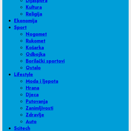
Dijaspora
Kultura
Religija
Ekonomija
Sport
Nogomet
Rukomet
Košarka
Odbojka
Borilački sportovi
Ostalo
Lifestyle
Moda i ljepota
Hrana
Djeca
Putovanja
Zanimljivosti
Zdravlje
Auto
Scitech