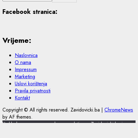
Facebook stranica:
Vrijeme:
Naslovnica
O nama
Impressum
Marketing
Uslovi korištenja
Pravila privatnosti
Kontakt
Copyright © All rights reserved. Zavidovicki.ba
|
ChromeNews
by AF themes.
U skladu s novom europskom regulativom, Zavidovicki.ba je
nadogradio politiku privatnosti i korištenja kolačića.