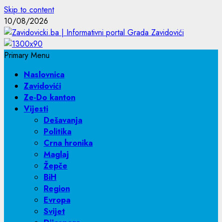
Skip to content
10/08/2026
Primary Menu
Naslovnica
Zavidovići
Ze-Do kanton
Vijesti
Dešavanja
Politika
Crna hronika
Maglaj
Žepče
BiH
Region
Evropa
Svijet