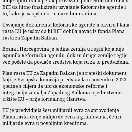
unije uputili su u petak poziv svim političkim liderima u
BiH da hitno finaliziraju usvajanje Reformske agende i
to, kako je saopšteno, “u narednim satima”.
Usvajanje dokumenta Reformske agende u okviru Plana
rasta EU je uslov da bi BiH dobila novac iz fonda Plana
rasta za Zapadni Balkan.
Bosna i Hercegovina je jedina zemlja u regiji koja nije
ispunila Reformsku agendu, dok su druge zemlje regije
već počele da povlače sredstva koja su za to predviđena.
Plan rasta EU za Zapadni Balkan je strateški dokument
koji je Evropska komisija predstavila u novembru 2023.
godine s ciljem da ubrza ekonomske reforme i
integraciju zemalja Zapadnog Balkana u jedinstveno
tržište EU – prije formalnog članstva.
EU je predvidjela šest milijardi evra za sprovođenje
Plana rasta: dvije milijarde evra u grantovima, četiri
milijarde evra u povoljnim kreditima.