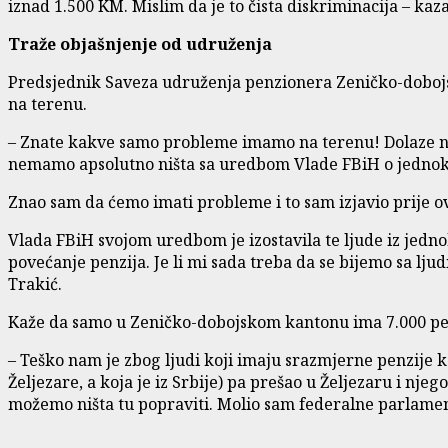
iznad 1.500 KM. Mislim da je to čista diskriminacija – kaza
Traže objašnjenje od udruženja
Predsjednik Saveza udruženja penzionera Zeničko-doboj
na terenu.
– Znate kakve samo probleme imamo na terenu! Dolaze na
nemamo apsolutno ništa sa uredbom Vlade FBiH o jednok
Znao sam da ćemo imati probleme i to sam izjavio prije o
Vlada FBiH svojom uredbom je izostavila te ljude iz jedn
povećanje penzija. Je li mi sada treba da se bijemo sa lju
Trakić.
Kaže da samo u Zeničko-dobojskom kantonu ima 7.000 pen
– Teško nam je zbog ljudi koji imaju srazmjerne penzije k
Željezare, a koja je iz Srbije) pa prešao u Željezaru i nj
možemo ništa tu popraviti. Molio sam federalne parlamen