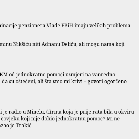
inacije penzionera Vlade FBiH imaju velikih problema
inu Nikšiću niti Adnanu Deliću, ali mogu nama koji
ona KM od jednokratne pomoći usmjeri na vanredno
 da su oštećeni, ali šta smo mi krivi – govori ogorčeno
e radio u Minelu, (firma koja je prije rata bila u okviru
tom čovjeku koji nije dobio jednokratnu pomoć? Mi ne
zao je Trakić.