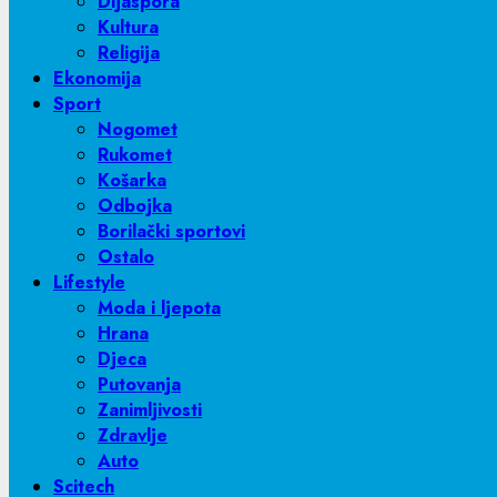
Dijaspora
Kultura
Religija
Ekonomija
Sport
Nogomet
Rukomet
Košarka
Odbojka
Borilački sportovi
Ostalo
Lifestyle
Moda i ljepota
Hrana
Djeca
Putovanja
Zanimljivosti
Zdravlje
Auto
Scitech