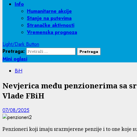
Info
Humanitarne akcije
Stanje na putevima
Stranačke aktivnosti
Vremenska prognoza
Light/Dark Button
Pretraga:
Mini oglasi
BiH
Nevjerica među penzionerima sa sr
Vlade FBiH
07/08/2025
Penzioneri koji imaju srazmjerene penzije i to one koje 