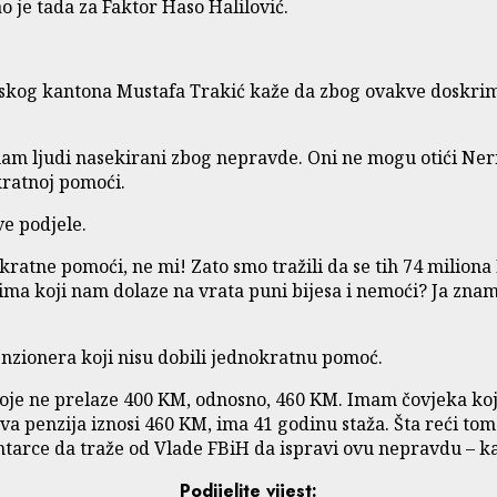
o je tada za Faktor Haso Halilović.
skog kantona Mustafa Trakić kaže da zbog ovakve doskrim
m ljudi nasekirani zbog nepravde. Oni ne mogu otići Nerm
ratnoj pomoći.
ve podjele.
okratne pomoći, ne mi! Zato smo tražili da se tih 74 mili
dima koji nam dolaze na vrata puni bijesa i nemoći? Ja znam
zionera koji nisu dobili jednokratnu pomoć.
oje ne prelaze 400 KM, odnosno, 460 KM. Imam čovjeka koji j
egova penzija iznosi 460 KM, ima 41 godinu staža. Šta reći 
tarce da traže od Vlade FBiH da ispravi ovu nepravdu – ka
Podijelite vijest: