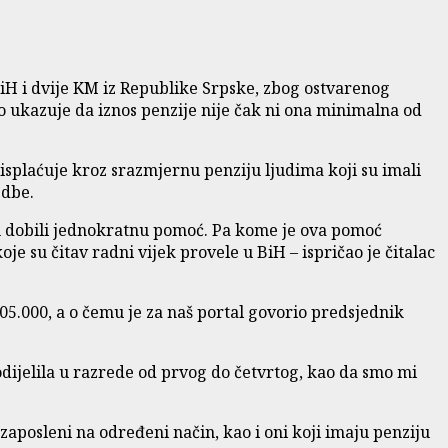
 BiH i dvije KM iz Republike Srpske, zbog ostvarenog
to ukazuje da iznos penzije nije čak ni ona minimalna od
 isplaćuje kroz srazmjernu penziju ljudima koji su imali
edbe.
isu dobili jednokratnu pomoć. Pa kome je ova pomoć
 su čitav radni vijek provele u BiH – ispričao je čitalac
05.000, a o čemu je za naš portal govorio predsjednik
dijelila u razrede od prvog do četvrtog, kao da smo mi
aposleni na određeni način, kao i oni koji imaju penziju