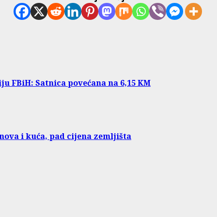
iju FBiH: Satnica povećana na 6,15 KM
nova i kuća, pad cijena zemljišta