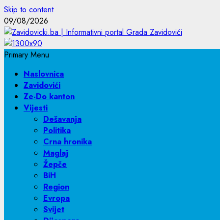
Skip to content
09/08/2026
Primary Menu
Naslovnica
Zavidovići
Ze-Do kanton
Vijesti
Dešavanja
Politika
Crna hronika
Maglaj
Žepče
BiH
Region
Evropa
Svijet