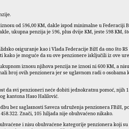
nzije.
o u iznosu od 596,00 KM, dakle ispod minimalne u Federaciji
akle, ukupna penzija je 596, plus dvije KM, jeste 598 KM, š
alidsko osiguranje kao i Vlada Federacije BiH da ono što RS
ati kako je moguće da su ove penzionere isključili iz ove ur
 u ukupnom iznosu njihova penzija ne iznosi ni 600 KM, a n
i broj ovih penzionera jer se uglavnom radi o osobama koje
st da svi penzioneri neće dobiti jednokratnu pomoć, njih 1
g kantona Haso Halilović.
redbu bez saglasnosti Saveza udruženja penzionera FBiH, po
 458.322. Znači, 105 hiljada nije obuhvaćeno nikako.
hvaćene i nisu obuhvaćene kategorije penzionera koji su z