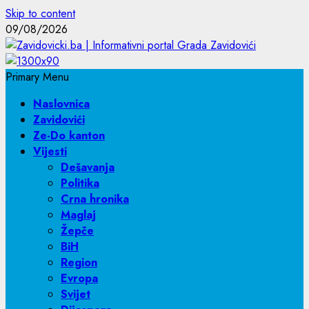
Skip to content
09/08/2026
Primary Menu
Naslovnica
Zavidovići
Ze-Do kanton
Vijesti
Dešavanja
Politika
Crna hronika
Maglaj
Žepče
BiH
Region
Evropa
Svijet