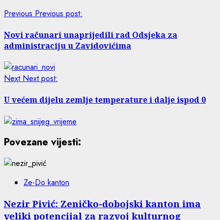
Previous
Previous post:
Novi računari unaprijedili rad Odsjeka za
administraciju u Zavidovićima
Next
Next post:
U većem dijelu zemlje temperature i dalje ispod 0
Povezane vijesti:
Ze-Do kanton
Nezir Pivić: Zeničko-dobojski kanton ima
veliki potencijal za razvoj kulturnog