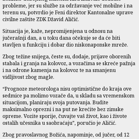
probleme, jer su službe za održavanje već mobilne i na
terenu su, potvrdio je Feni direktor Kantonalne uprave
civilne zaštite ZDK Džavid Aličić.
Situacija je, kaže, nepromijenjena u odnosu na
jučerašnji dan, a u toku dana očekuje se da će biti
stavljen u funkciju i dobar dio niskonaponske mreže.
Zbog težine snijega, česte su, dodaje, prijave oborenih
stabala i granja na kolovoz, a vozačima se skreće pažnja
i na odrone kamenja na kolovoz te na smanjenu
vidljivost zbog magle.
“Prognoze meteorologa nisu optimistične do kraja ove
sedmice pa molimo vozače da, u skladu sa vremenskom
situacijom, planiraju svoja putovanja. Budite
maksimalno oprezni i na put ne krećite bez zimske
opreme. Vozite sporije, čuvajte vaš život, kao i živote
ostalih učesnika u saobraćaju”, poručio je Aličić.
Zbog pravoslavnog Božića, napominje, od jučer, od 12