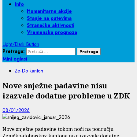
Info
Humanitarne akcije
Stanje na putevima
Stranačke aktivnosti
Vremenska prognoza
Light/Dark Button
Pretraga:
Mini oglasi
Ze-Do kanton
Nove snježne padavine nisu
izazvale dodatne probleme u ZDK
08/01/2026
Nove snježne padavine tokom noći na području
Zeničko-dobojskog kantona nisu izazvale dodatne