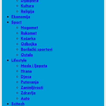
Dijaspora
Kultura
Religija
Ekonomija
Sport
Nogomet
Rukomet
Košarka
Odbojka
Borilački sportovi
Ostalo
Lifestyle
Moda i ljepota
Hrana
Djeca
Putovanja
Zanimljivosti
Zdravlje
Auto
Scitech