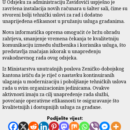
U Odsjeku za administraciju Zavidovići uspješno je
završena instalacija novih računara u šalter sali, čime su
stvoreni bolji tehnički uslovi za rad i dodatno
unaprijeđena efikasnost u pružanju usluga građanima.
Nova informatička oprema omogućit će bržu obradu
zahtjeva, smanjenje vremena čekanja te kvalitetniju
komunikaciju između službenika i korisnika usluga, što
predstavlja značajan iskorak u unapređenju
svakodnevnog rada ovog odsjeka.
Iz Ministarstva unutrašnjih poslova Zeničko-dobojskog
kantona ističu da je riječ o nastavku kontinuiranih
ulaganja u modernizaciju i poboljšanje tehničkih uslova
rada u svim organizacionim jedinicama. Ovakve
aktivnosti imaju za cilj unapređenje rada službi,
povećanje operativne efikasnosti te osiguravanje što
kvalitetnijih i dostupnijih usluga za građane.
Podijelite vijest: