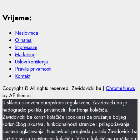
Vrijeme:
Naslovnica
O nama
Impressum
Marketing
Uslovi korištenja
Pravila privatnosti
Kontakt
Copyright © All rights reserved. Zavidovicki.ba
|
ChromeNews
by AF themes.
U skladu s novom europskom regulativom, Zavidovicki.ba je
nadogradio politiku privatnosti i korištenja kolačića.
Zavidovicki.ba koristi kolačiće (cookies) za pružanje boljeg
korisničkog iskustva, funkcionalnosti stranice i prilagođavanja
sustava oglašavanja. Nastavkom pregleda portala Zavidovicki.ba
slažete se sa korištenjem kolačića. Više o kolačićima pročitajte u