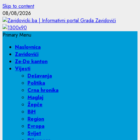
Skip to content
08/08/2026
Primary Menu
Naslovnica
Zavidovići
Ze-Do kanton
Vijesti
Dešavanja
Politika
Crna hronika
Maglaj
Žepče
BiH
Region
Evropa
Svijet