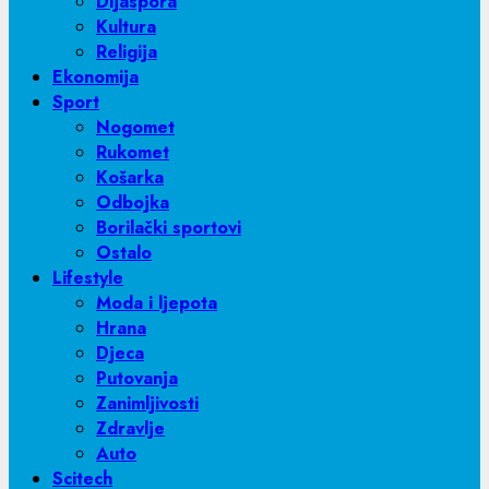
Dijaspora
Kultura
Religija
Ekonomija
Sport
Nogomet
Rukomet
Košarka
Odbojka
Borilački sportovi
Ostalo
Lifestyle
Moda i ljepota
Hrana
Djeca
Putovanja
Zanimljivosti
Zdravlje
Auto
Scitech