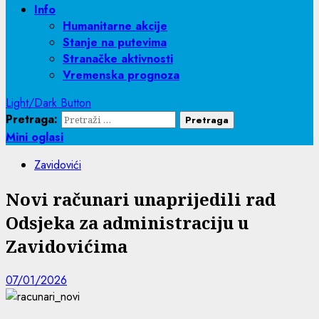
Info
Humanitarne akcije
Stanje na putevima
Stranačke aktivnosti
Vremenska prognoza
Light/Dark Button
Pretraga:
Mini oglasi
Zavidovići
Novi računari unaprijedili rad
Odsjeka za administraciju u
Zavidovićima
07/01/2026