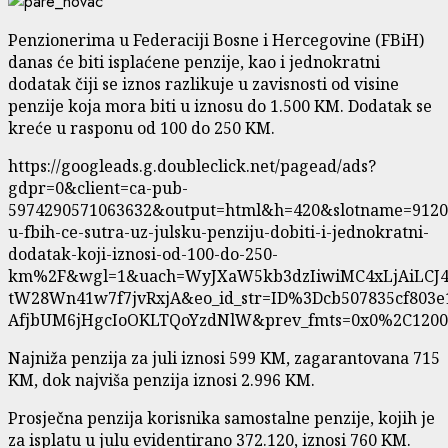
Penzionerima u Federaciji Bosne i Hercegovine (FBiH)
danas će biti isplaćene penzije, kao i jednokratni
dodatak čiji se iznos razlikuje u zavisnosti od visine
penzije koja mora biti u iznosu do 1.500 KM. Dodatak se
kreće u rasponu od 100 do 250 KM.
https://googleads.g.doubleclick.net/pagead/ads?
gdpr=0&client=ca-pub-
5974290571063632&output=html&h=420&slotname=9120
u-fbih-ce-sutra-uz-julsku-penziju-dobiti-i-jednokratni-
dodatak-koji-iznosi-od-100-do-250-
km%2F&wgl=1&uach=WyJXaW5kb3dzIiwiMC4xLjAiLCJ4
tW28Wn41w7f7jvRxjA&eo_id_str=ID%3Dcb507835cf8
AfjbUM6jHgcIoOKLTQoYzdNlW&prev_fmts=0x0%2C1200
Najniža penzija za juli iznosi 599 KM, zagarantovana 715
KM, dok najviša penzija iznosi 2.996 KM.
Prosječna penzija korisnika samostalne penzije, kojih je
za isplatu u julu evidentirano 372.120, iznosi 760 KM.