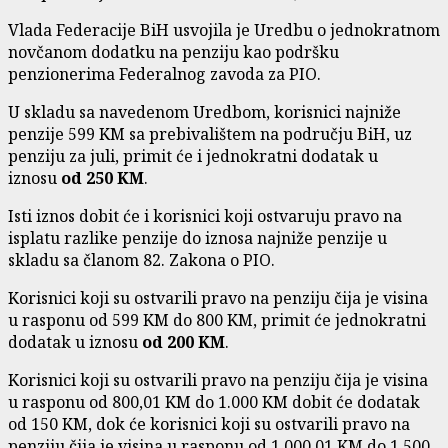
Vlada Federacije BiH usvojila je Uredbu o jednokratnom
novčanom dodatku na penziju kao podršku
penzionerima Federalnog zavoda za PIO.
U skladu sa navedenom Uredbom, korisnici najniže
penzije 599 KM sa prebivalištem na području BiH, uz
penziju za juli, primit će i jednokratni dodatak u
iznosu
od 250 KM
.
Isti iznos dobit će i korisnici koji ostvaruju pravo na
isplatu razlike penzije do iznosa najniže penzije u
skladu sa članom 82. Zakona o PIO.
Korisnici koji su ostvarili pravo na penziju čija je visina
u rasponu od 599 KM do 800 KM, primit će jednokratni
dodatak u iznosu
od 200 KM
.
Korisnici koji su ostvarili pravo na penziju čija je visina
u rasponu od 800,01 KM do 1.000 KM dobit će dodatak
od 150 KM, dok će korisnici koji su ostvarili pravo na
penziju čija je visina u rasponu od 1.000,01 KM do 1.500