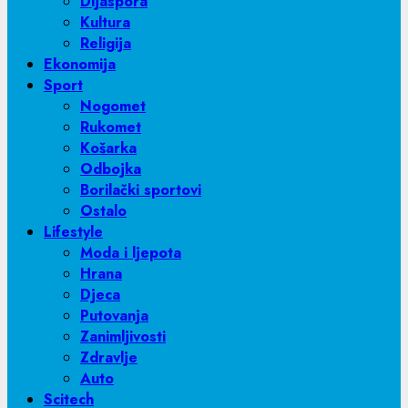
Dijaspora
Kultura
Religija
Ekonomija
Sport
Nogomet
Rukomet
Košarka
Odbojka
Borilački sportovi
Ostalo
Lifestyle
Moda i ljepota
Hrana
Djeca
Putovanja
Zanimljivosti
Zdravlje
Auto
Scitech