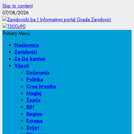
Skip to content
07/08/2026
Primary Menu
Naslovnica
Zavidovići
Ze-Do kanton
Vijesti
Dešavanja
Politika
Crna hronika
Maglaj
Žepče
BiH
Region
Evropa
Svijet