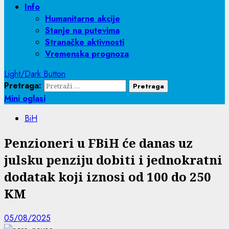
Info
Humanitarne akcije
Stanje na putevima
Stranačke aktivnosti
Vremenska prognoza
Light/Dark Button
Pretraga:
Mini oglasi
BiH
Penzioneri u FBiH će danas uz
julsku penziju dobiti i jednokratni
dodatak koji iznosi od 100 do 250
KM
05/08/2025