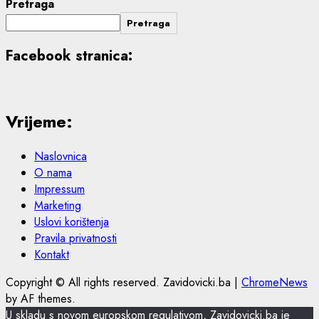
Pretraga
Pretraga
Facebook stranica:
Vrijeme:
Naslovnica
O nama
Impressum
Marketing
Uslovi korištenja
Pravila privatnosti
Kontakt
Copyright © All rights reserved. Zavidovicki.ba
|
ChromeNews
by AF themes.
U skladu s novom europskom regulativom, Zavidovicki.ba je