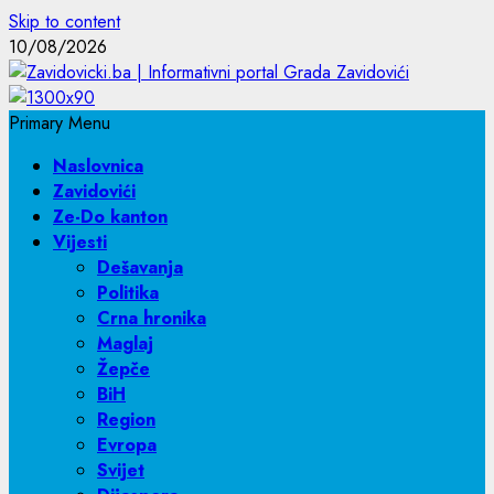
Skip to content
10/08/2026
Primary Menu
Naslovnica
Zavidovići
Ze-Do kanton
Vijesti
Dešavanja
Politika
Crna hronika
Maglaj
Žepče
BiH
Region
Evropa
Svijet