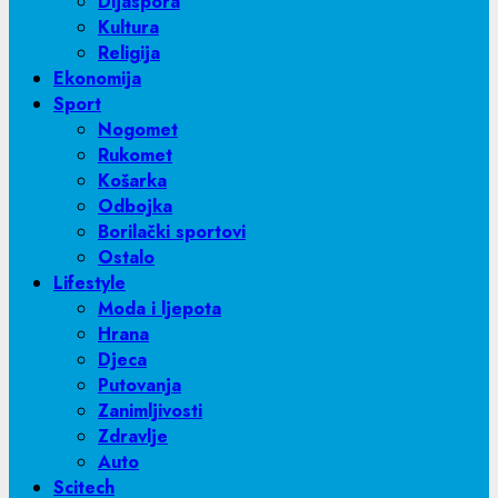
Dijaspora
Kultura
Religija
Ekonomija
Sport
Nogomet
Rukomet
Košarka
Odbojka
Borilački sportovi
Ostalo
Lifestyle
Moda i ljepota
Hrana
Djeca
Putovanja
Zanimljivosti
Zdravlje
Auto
Scitech