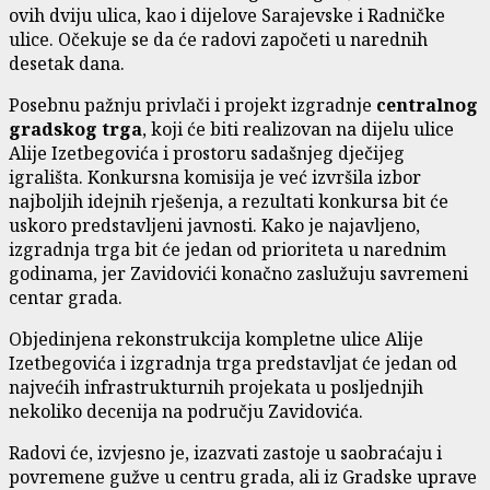
ovih dviju ulica, kao i dijelove Sarajevske i Radničke
ulice. Očekuje se da će radovi započeti u narednih
desetak dana.
Posebnu pažnju privlači i projekt izgradnje
centralnog
gradskog trga
, koji će biti realizovan na dijelu ulice
Alije Izetbegovića i prostoru sadašnjeg dječijeg
igrališta. Konkursna komisija je već izvršila izbor
najboljih idejnih rješenja, a rezultati konkursa bit će
uskoro predstavljeni javnosti. Kako je najavljeno,
izgradnja trga bit će jedan od prioriteta u narednim
godinama, jer Zavidovići konačno zaslužuju savremeni
centar grada.
Objedinjena rekonstrukcija kompletne ulice Alije
Izetbegovića i izgradnja trga predstavljat će jedan od
najvećih infrastrukturnih projekata u posljednjih
nekoliko decenija na području Zavidovića.
Radovi će, izvjesno je, izazvati zastoje u saobraćaju i
povremene gužve u centru grada, ali iz Gradske uprave