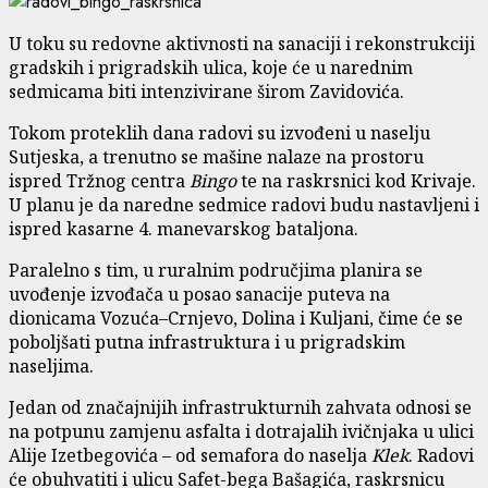
U toku su redovne aktivnosti na sanaciji i rekonstrukciji
gradskih i prigradskih ulica, koje će u narednim
sedmicama biti intenzivirane širom Zavidovića.
Tokom proteklih dana radovi su izvođeni u naselju
Sutjeska, a trenutno se mašine nalaze na prostoru
ispred Tržnog centra
Bingo
te na raskrsnici kod Krivaje.
U planu je da naredne sedmice radovi budu nastavljeni i
ispred kasarne 4. manevarskog bataljona.
Paralelno s tim, u ruralnim područjima planira se
uvođenje izvođača u posao sanacije puteva na
dionicama Vozuća–Crnjevo, Dolina i Kuljani, čime će se
poboljšati putna infrastruktura i u prigradskim
naseljima.
Jedan od značajnijih infrastrukturnih zahvata odnosi se
na potpunu zamjenu asfalta i dotrajalih ivičnjaka u ulici
Alije Izetbegovića – od semafora do naselja
Klek
. Radovi
će obuhvatiti i ulicu Safet-bega Bašagića, raskrsnicu