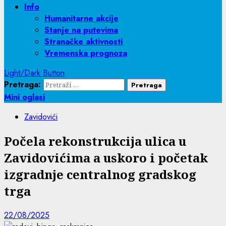
Info
Humanitarne akcije
Stanje na putevima
Stranačke aktivnosti
Vremenska prognoza
Light/Dark Button
Pretraga:
Mini oglasi
Zavidovići
Počela rekonstrukcija ulica u
Zavidovićima a uskoro i početak
izgradnje centralnog gradskog
trga
22/08/2025