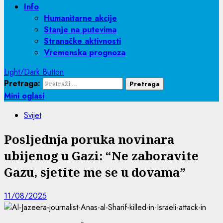
Info
Humanitarne akcije
Stanje na putevima
Stranačke aktivnosti
Vremenska prognoza
Light/Dark Button
Pretraga:
Mini oglasi
Svijet
Posljednja poruka novinara
ubijenog u Gazi: “Ne zaboravite
Gazu, sjetite me se u dovama”
11/08/2025