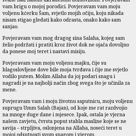
vam brigu o mojoj porodici. Povjeravam vam moju
voljenu kćerku Šam, svjetlo mojih očiju, koju nikada
nisam stigao gledati kako odrasta, onako kako sam
sanjao.
Povjeravam vam mog dragog sina Salaha, kojeg sam
želio podržati i pratiti kroz život dok ne ojača dovoljno
da ponese moj teret i nastavi misiju.
Povjeravam vam moju voljenu majku, čije su
blagoslovljene dove bile moja tvrđava i čije me svjetlo
vodilo putem. Molim Allaha da joj podari snagu i
nagradi je na najbolji način zbog svega što je učinila za
mene.
Povjeravam vam i moju životnu saputnicu, moju voljenu
suprugu Umm Salah (Bajan), od koje me rat razdvojio
na mnoge duge dane i mjesece. Ipak, ostala je vjerna
našem zavjetu, čvrsta poput stabla masline koje se ne
savija – strpljiva, oslonjena na Allaha, noseći teret u
mojoj odsutnosti svom snagom i vjerom.