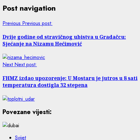
Post navigation
Previous
Previous post:
Dvije godine od stravičnog ubistva u Gradačcu:
Sjećanje na Nizamu Hećimović
Next
Next post:
FHMZ izdao upozorenje: U Mostaru je jutros u 8 sati
temperatura dostigla 32 stepena
Povezane vijesti:
Svijet