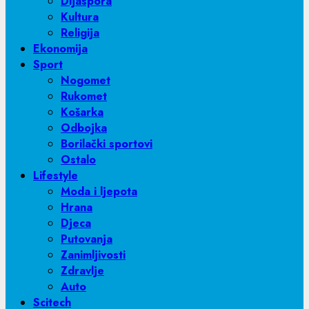
Dijaspora
Kultura
Religija
Ekonomija
Sport
Nogomet
Rukomet
Košarka
Odbojka
Borilački sportovi
Ostalo
Lifestyle
Moda i ljepota
Hrana
Djeca
Putovanja
Zanimljivosti
Zdravlje
Auto
Scitech