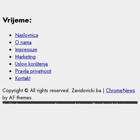
Vrijeme:
Naslovnica
O nama
Impressum
Marketing
Uslovi korištenja
Pravila privatnosti
Kontakt
Copyright © All rights reserved. Zavidovicki.ba
|
ChromeNews
by AF themes.
U skladu s novom europskom regulativom, Zavidovicki.ba je
nadogradio politiku privatnosti i korištenja kolačića.
Zavidovicki.ba koristi kolačiće (cookies) za pružanje boljeg
korisničkog iskustva, funkcionalnosti stranice i prilagođavanja
sustava oglašavanja. Nastavkom pregleda portala Zavidovicki.ba