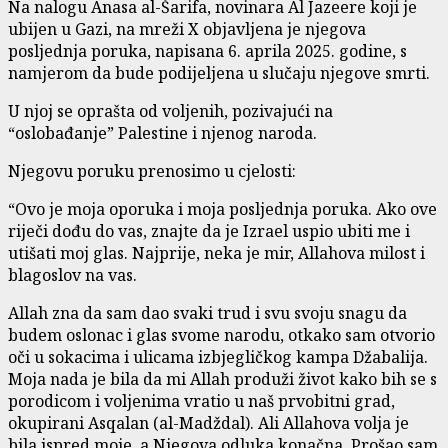
Na nalogu Anasa al-Šarifa, novinara Al Jazeere koji je
ubijen u Gazi, na mreži X objavljena je njegova
posljednja poruka, napisana 6. aprila 2025. godine, s
namjerom da bude podijeljena u slučaju njegove smrti.
U njoj se oprašta od voljenih, pozivajući na
“oslobađanje” Palestine i njenog naroda.
Njegovu poruku prenosimo u cjelosti:
“Ovo je moja oporuka i moja posljednja poruka. Ako ove
riječi dođu do vas, znajte da je Izrael uspio ubiti me i
utišati moj glas. Najprije, neka je mir, Allahova milost i
blagoslov na vas.
Allah zna da sam dao svaki trud i svu svoju snagu da
budem oslonac i glas svome narodu, otkako sam otvorio
oči u sokacima i ulicama izbjegličkog kampa Džabalija.
Moja nada je bila da mi Allah produži život kako bih se s
porodicom i voljenima vratio u naš prvobitni grad,
okupirani Asqalan (al-Madždal). Ali Allahova volja je
bila ispred moje, a Njegova odluka konačna. Prošao sam