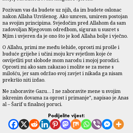
Pozivam vas da budete uz njih, da im budete oslonac
nakon Allaha Uzvišenog. Ako umrem, umirem postojan
na svojim principima. Svjedočim pred Allahom da sam
zadovoljan Njegovom odredbom, siguran u susret s
Njim i uvjeren da je ono što je kod Allaha bolje i vječno.
O Allahu, primi me među šehide, oprosti mi prošle i
buduće grijehe i učini moju krv svjetlom koje će
osvijetliti put slobode mom narodu i mojoj porodici.
Oprosti mi ako sam zakazao i molite se za mene s
milošću, jer sam održao svoj zavjet i nikada ga nisam
prekršio niti izdao.
Ne zaboravite Gazu… I ne zaboravite mene u svojim
iskrenim dovama za oprost i primanje”, napisao je Anas
al – Šarif u finalnoj poruci.
Podijelite vijest: