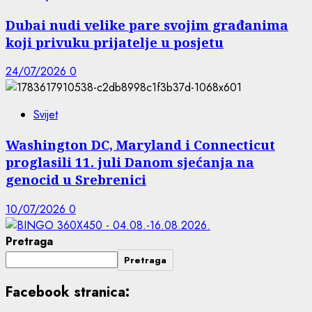
Dubai nudi velike pare svojim građanima
koji privuku prijatelje u posjetu
24/07/2026
0
Svijet
Washington DC, Maryland i Connecticut
proglasili 11. juli Danom sjećanja na
genocid u Srebrenici
10/07/2026
0
Pretraga
Pretraga
Facebook stranica: