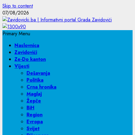
Skip to content
07/08/2026
Primary Menu
Naslovnica
Zavidovići
Ze-Do kanton
Vijesti
Dešavanja
Politika
Crna hronika
Maglaj
Žepče
BiH
Region
Evropa
Svijet