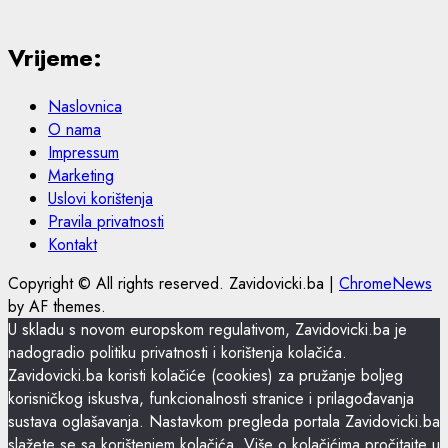
Vrijeme:
Naslovnica
O nama
Impressum
Marketing
Uslovi korištenja
Pravila privatnosti
Kontakt
Copyright © All rights reserved. Zavidovicki.ba
|
ChromeNews
by AF themes.
U skladu s novom europskom regulativom, Zavidovicki.ba je
nadogradio politiku privatnosti i korištenja kolačića.
Zavidovicki.ba koristi kolačiće (cookies) za pružanje boljeg
korisničkog iskustva, funkcionalnosti stranice i prilagođavanja
sustava oglašavanja. Nastavkom pregleda portala Zavidovicki.ba
slažete se sa korištenjem kolačića. Više o kolačićima pročitajte u