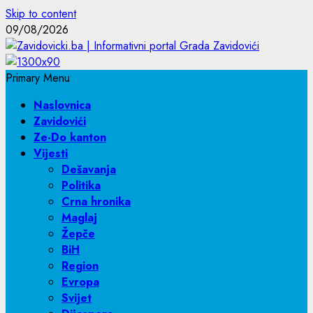
Skip to content
09/08/2026
Primary Menu
Naslovnica
Zavidovići
Ze-Do kanton
Vijesti
Dešavanja
Politika
Crna hronika
Maglaj
Žepče
BiH
Region
Evropa
Svijet