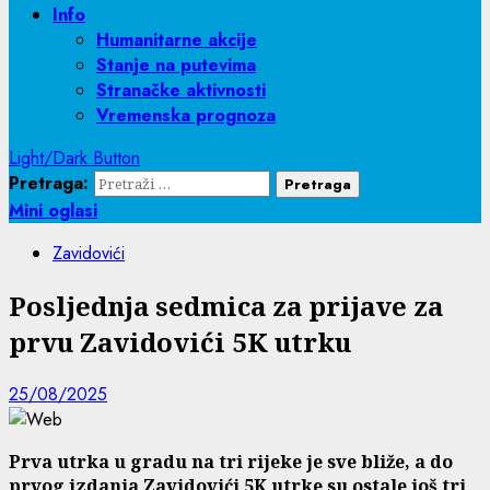
Info
Humanitarne akcije
Stanje na putevima
Stranačke aktivnosti
Vremenska prognoza
Light/Dark Button
Pretraga:
Mini oglasi
Zavidovići
Posljednja sedmica za prijave za
prvu Zavidovići 5K utrku
25/08/2025
Prva utrka u gradu na tri rijeke je sve bliže, a do
prvog izdanja Zavidovići 5K utrke su ostale još tri