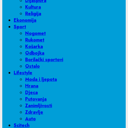
Dijaspora
Kultura
Religija
Ekonomija
Sport
Nogomet
Rukomet
Košarka
Odbojka
Borilački sportovi
Ostalo
Lifestyle
Moda i ljepota
Hrana
Djeca
Putovanja
Zanimljivosti
Zdravlje
Auto
Scitech