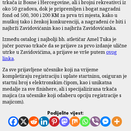
trkača iz Bosne i Hercegovine, ali i brojni rekreativci iz
oko 50 gradova, dok je pripremljen i bogat nagradni
fond od 500, 300 i 200 KM za prva tri mjesta, kako u
muškoj tako i ženkoj konkurenciji, a nagrađeni će biti i
najbrži Zavidovićanin kao i najbrža Zavidovićanka.
Između ostalog i najbolji bh. atletičar Amel Tuka je
jučer pozvao trkače da se prijave za prvo izdanje ulične
utrke u Zavidovićima, a prijave se vrše putem
ovog
linka
.
Za sve prijavljene učesnike koji na vrijeme
kompletiraju registraciju i uplate startninu, osiguran je
startni broj s elektronskim čipom, kao i unikatna
medalje za sve finishere, ali i specijalizirana trkača
majica (za učesnike koji odaberu opciju registracije s
majicom).
Podijelite vijest: