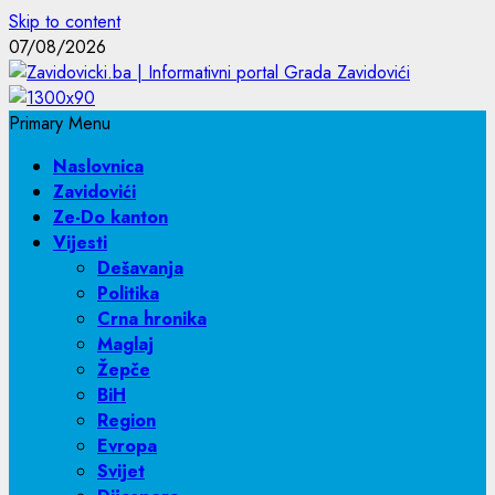
Skip to content
07/08/2026
Primary Menu
Naslovnica
Zavidovići
Ze-Do kanton
Vijesti
Dešavanja
Politika
Crna hronika
Maglaj
Žepče
BiH
Region
Evropa
Svijet