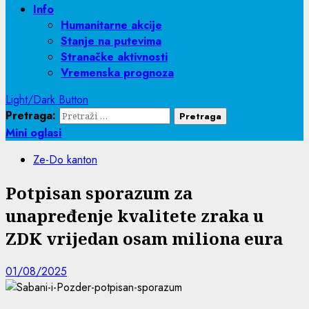
Info
Humanitarne akcije
Stanje na putevima
Stranačke aktivnosti
Vremenska prognoza
Light/Dark Button
Pretraga:
Mini oglasi
Ze-Do kanton
Potpisan sporazum za
unapređenje kvalitete zraka u
ZDK vrijedan osam miliona eura
01/08/2025