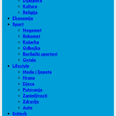
Dijaspora
Kultura
Religija
Ekonomija
Sport
Nogomet
Rukomet
Košarka
Odbojka
Borilački sportovi
Ostalo
Lifestyle
Moda i ljepota
Hrana
Djeca
Putovanja
Zanimljivosti
Zdravlje
Auto
Scitech