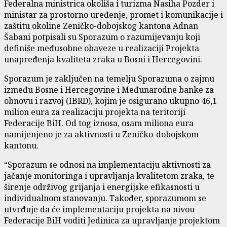
Federalna ministrica okoliša i turizma Nasiha Pozder i
ministar za prostorno uređenje, promet i komunikacije i
zaštitu okoline Zeničko-dobojskog kantona Adnan
Šabani potpisali su Sporazum o razumijevanju koji
definiše međusobne obaveze u realizaciji Projekta
unapređenja kvaliteta zraka u Bosni i Hercegovini.
Sporazum je zaključen na temelju Sporazuma o zajmu
između Bosne i Hercegovine i Međunarodne banke za
obnovu i razvoj (IBRD), kojim je osigurano ukupno 46,1
milion eura za realizaciju projekta na teritoriji
Federacije BiH. Od tog iznosa, osam miliona eura
namijenjeno je za aktivnosti u Zeničko-dobojskom
kantonu.
“Sporazum se odnosi na implementaciju aktivnosti za
jačanje monitoringa i upravljanja kvalitetom zraka, te
širenje održivog grijanja i energijske efikasnosti u
individualnom stanovanju. Također, sporazumom se
utvrđuje da će implementaciju projekta na nivou
Federacije BiH voditi Jedinica za upravljanje projektom