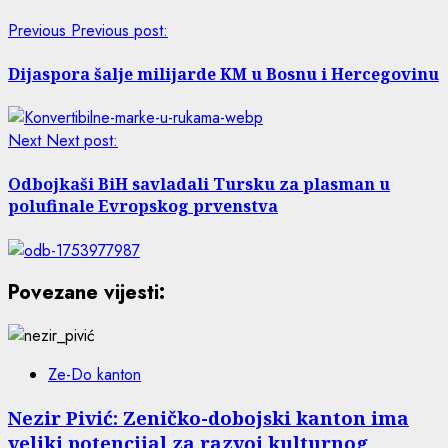
Previous
Previous post:
Dijaspora šalje milijarde KM u Bosnu i Hercegovinu
Next
Next post:
Odbojkaši BiH savladali Tursku za plasman u
polufinale Evropskog prvenstva
Povezane vijesti:
Ze-Do kanton
Nezir Pivić: Zeničko-dobojski kanton ima
veliki potencijal za razvoj kulturnog