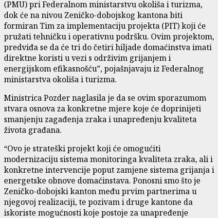
(PMU) pri Federalnom ministarstvu okoliša i turizma,
dok će na nivou Zeničko-dobojskog kantona biti
formiran Tim za implementaciju projekta (PIT) koji će
pružati tehničku i operativnu podršku. Ovim projektom,
predviđa se da će tri do četiri hiljade domaćinstva imati
direktne koristi u vezi s održivim grijanjem i
energijskom efikasnošću”, pojašnjavaju iz Federalnog
ministarstva okoliša i turizma.
Ministrica Pozder naglasila je da se ovim sporazumom
stvara osnova za konkretne mjere koje će doprinijeti
smanjenju zagađenja zraka i unapređenju kvaliteta
života građana.
“Ovo je strateški projekt koji će omogućiti
modernizaciju sistema monitoringa kvaliteta zraka, ali i
konkretne intervencije poput zamjene sistema grijanja i
energetske obnove domaćinstava. Ponosni smo što je
Zeničko-dobojski kanton među prvim partnerima u
njegovoj realizaciji, te pozivam i druge kantone da
iskoriste mogućnosti koje postoje za unapređenje