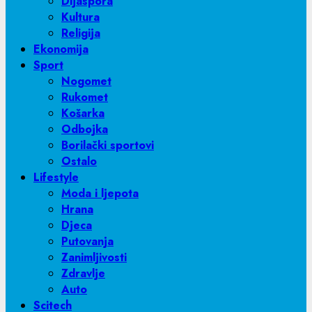
Dijaspora
Kultura
Religija
Ekonomija
Sport
Nogomet
Rukomet
Košarka
Odbojka
Borilački sportovi
Ostalo
Lifestyle
Moda i ljepota
Hrana
Djeca
Putovanja
Zanimljivosti
Zdravlje
Auto
Scitech