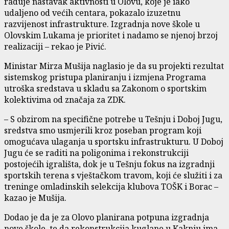
raduje nastavak aktivnosti u Olovu, koje je iako
udaljeno od većih centara, pokazalo izuzetnu
razvijenost infrastrukture. Izgradnja nove škole u
Olovskim Lukama je prioritet i nadamo se njenoj brzoj
realizaciji – rekao je Pivić.
Ministar Mirza Mušija naglasio je da su projekti rezultat
sistemskog pristupa planiranju i izmjena Programa
utroška sredstava u skladu sa Zakonom o sportskim
kolektivima od značaja za ZDK.
– S obzirom na specifične potrebe u Tešnju i Doboj Jugu,
sredstva smo usmjerili kroz poseban program koji
omogućava ulaganja u sportsku infrastrukturu. U Doboj
Jugu će se raditi na poligonima i rekonstrukciji
postojećih igrališta, dok je u Tešnju fokus na izgradnji
sportskih terena s vještačkom travom, koji će služiti i za
treninge omladinskih selekcija klubova TOŠK i Borac –
kazao je Mušija.
Dodao je da je za Olovo planirana potpuna izgradnja
nove škole, te da rekonstrukcija kuglane u Kaknju ima