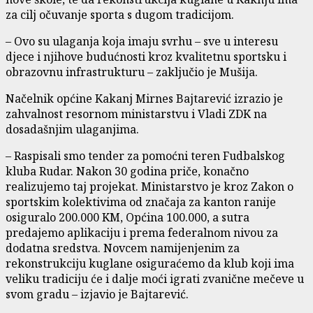
za cilj očuvanje sporta s dugom tradicijom.
– Ovo su ulaganja koja imaju svrhu – sve u interesu
djece i njihove budućnosti kroz kvalitetnu sportsku i
obrazovnu infrastrukturu – zaključio je Mušija.
Načelnik općine Kakanj Mirnes Bajtarević izrazio je
zahvalnost resornom ministarstvu i Vladi ZDK na
dosadašnjim ulaganjima.
– Raspisali smo tender za pomoćni teren Fudbalskog
kluba Rudar. Nakon 30 godina priče, konačno
realizujemo taj projekat. Ministarstvo je kroz Zakon o
sportskim kolektivima od značaja za kanton ranije
osiguralo 200.000 KM, Općina 100.000, a sutra
predajemo aplikaciju i prema federalnom nivou za
dodatna sredstva. Novcem namijenjenim za
rekonstrukciju kuglane osiguraćemo da klub koji ima
veliku tradiciju će i dalje moći igrati zvanične mečeve u
svom gradu – izjavio je Bajtarević.