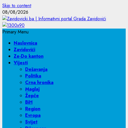
Skip to content
08/08/2026
Primary Menu
Naslovnica
Zavidovići
Ze-Do kanton
Vijesti
Dešavanja
Politika
Crna hronika
Maglaj
Žepče
BiH
Region
Evropa
Svijet