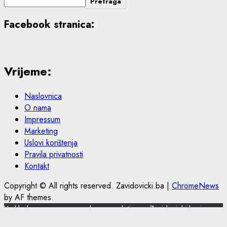
Pretraga
Facebook stranica:
Vrijeme:
Naslovnica
O nama
Impressum
Marketing
Uslovi korištenja
Pravila privatnosti
Kontakt
Copyright © All rights reserved. Zavidovicki.ba
|
ChromeNews
by AF themes.
U skladu s novom europskom regulativom, Zavidovicki.ba je
nadogradio politiku privatnosti i korištenja kolačića.