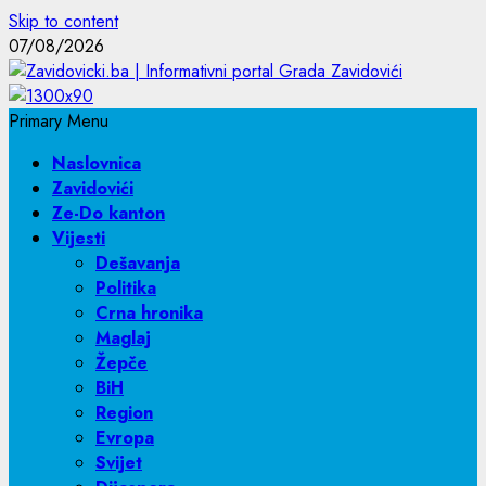
Skip to content
07/08/2026
Primary Menu
Naslovnica
Zavidovići
Ze-Do kanton
Vijesti
Dešavanja
Politika
Crna hronika
Maglaj
Žepče
BiH
Region
Evropa
Svijet