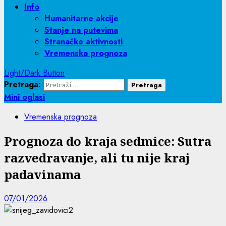
Info
Humanitarne akcije
Stanje na putevima
Stranačke aktivnosti
Vremenska prognoza
Light/Dark Button
Pretraga:
Mini oglasi
Vremenska prognoza
Prognoza do kraja sedmice: Sutra
razvedravanje, ali tu nije kraj
padavinama
07/01/2026