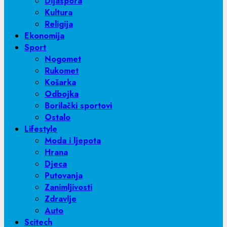
Dijaspora
Kultura
Religija
Ekonomija
Sport
Nogomet
Rukomet
Košarka
Odbojka
Borilački sportovi
Ostalo
Lifestyle
Moda i ljepota
Hrana
Djeca
Putovanja
Zanimljivosti
Zdravlje
Auto
Scitech