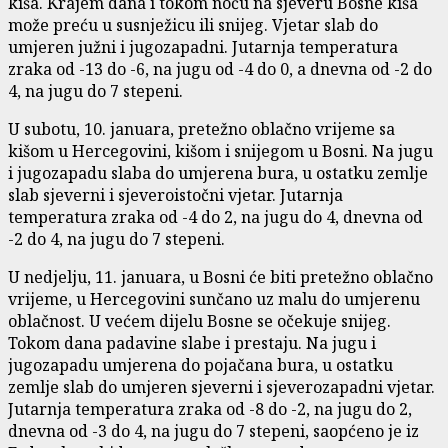
kiša. Krajem dana i tokom noću na sjeveru Bosne kiša
može preću u susnježicu ili snijeg. Vjetar slab do
umjeren južni i jugozapadni. Jutarnja temperatura
zraka od -13 do -6, na jugu od -4 do 0, a dnevna od -2 do
4, na jugu do 7 stepeni.
U subotu, 10. januara, pretežno oblačno vrijeme sa
kišom u Hercegovini, kišom i snijegom u Bosni. Na jugu
i jugozapadu slaba do umjerena bura, u ostatku zemlje
slab sjeverni i sjeveroistočni vjetar. Jutarnja
temperatura zraka od -4 do 2, na jugu do 4, dnevna od
-2 do 4, na jugu do 7 stepeni.
U nedjelju, 11. januara, u Bosni će biti pretežno oblačno
vrijeme, u Hercegovini sunčano uz malu do umjerenu
oblačnost. U većem dijelu Bosne se očekuje snijeg.
Tokom dana padavine slabe i prestaju. Na jugu i
jugozapadu umjerena do pojačana bura, u ostatku
zemlje slab do umjeren sjeverni i sjeverozapadni vjetar.
Jutarnja temperatura zraka od -8 do -2, na jugu do 2,
dnevna od -3 do 4, na jugu do 7 stepeni, saopćeno je iz