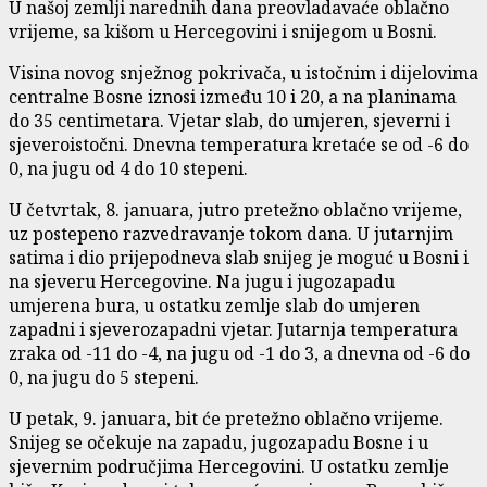
U našoj zemlji narednih dana preovladavaće oblačno
vrijeme, sa kišom u Hercegovini i snijegom u Bosni.
Visina novog snježnog pokrivača, u istočnim i dijelovima
centralne Bosne iznosi između 10 i 20, a na planinama
do 35 centimetara. Vjetar slab, do umjeren, sjeverni i
sjeveroistočni. Dnevna temperatura kretaće se od -6 do
0, na jugu od 4 do 10 stepeni.
U četvrtak, 8. januara, jutro pretežno oblačno vrijeme,
uz postepeno razvedravanje tokom dana. U jutarnjim
satima i dio prijepodneva slab snijeg je moguć u Bosni i
na sjeveru Hercegovine. Na jugu i jugozapadu
umjerena bura, u ostatku zemlje slab do umjeren
zapadni i sjeverozapadni vjetar. Jutarnja temperatura
zraka od -11 do -4, na jugu od -1 do 3, a dnevna od -6 do
0, na jugu do 5 stepeni.
U petak, 9. januara, bit će pretežno oblačno vrijeme.
Snijeg se očekuje na zapadu, jugozapadu Bosne i u
sjevernim područjima Hercegovini. U ostatku zemlje