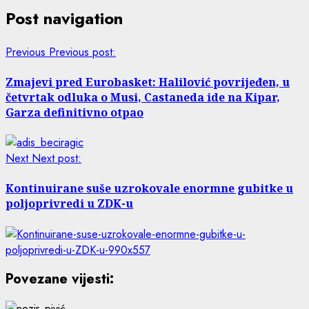
Post navigation
Previous
Previous post:
Zmajevi pred Eurobasket: Halilović povrijeđen, u
četvrtak odluka o Musi, Castaneda ide na Kipar,
Garza definitivno otpao
Next
Next post:
Kontinuirane suše uzrokovale enormne gubitke u
poljoprivredi u ZDK-u
Povezane vijesti: