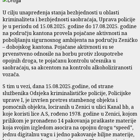
U cilju unapređenja stanja bezbjednosti u oblasti
kriminaliteta i bezbjednosti saobraćaja, Uprava policije
je u periodu od 15.08.2025. godine do 17.08.2025. godine
na području kantona provela pojačane aktivnosti na
poboljšanju sigurnosnog ambijenta na području Zeničko
– dobojskog kantona. Pojačane aktivnosti su se
prvenstveno odnosile na borbu protiv zloupotrebe
opojnih droga, te pojačanu kontrolu učesnika u
saobraćaju, sa akcentom na kontrolu alkoholiziranosti
vozača.
S tim u vezi, dana 15.08.2025.godine, od strane
službenika Odsjeka kriminalističke policije, Policijske
uprave I, je izvršen pretres stambenog objekta i
pomoćnih objekta, lociranih u Zenici u ulici Kanal bb, a
koje koristi lice A.S, rođeno 1978. godine u Zenici, kojom
prilikom je pronađeno 14 pakovanja praškaste materije
koja svojim izgledom asocira na opojnu drogu “speed”,
jednu digitalnu vagu i jedno pakovanje biljne materije,