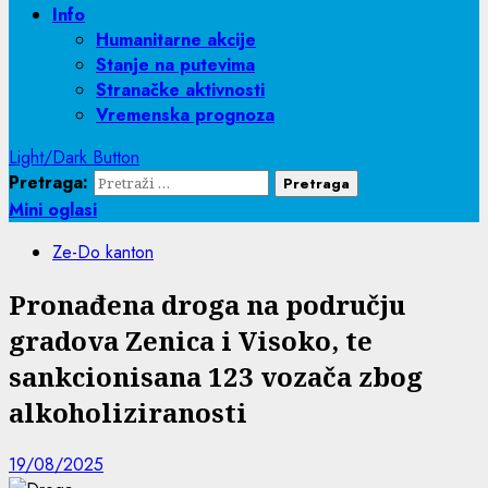
Info
Humanitarne akcije
Stanje na putevima
Stranačke aktivnosti
Vremenska prognoza
Light/Dark Button
Pretraga:
Mini oglasi
Ze-Do kanton
Pronađena droga na području
gradova Zenica i Visoko, te
sankcionisana 123 vozača zbog
alkoholiziranosti
19/08/2025