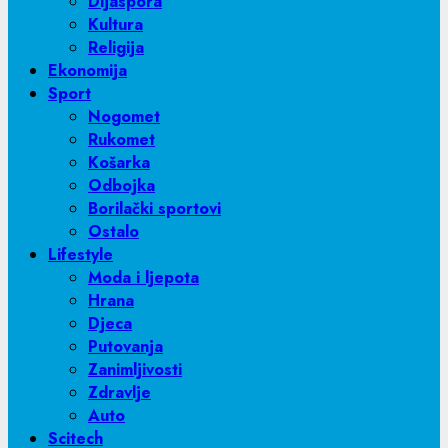
Dijaspora
Kultura
Religija
Ekonomija
Sport
Nogomet
Rukomet
Košarka
Odbojka
Borilački sportovi
Ostalo
Lifestyle
Moda i ljepota
Hrana
Djeca
Putovanja
Zanimljivosti
Zdravlje
Auto
Scitech