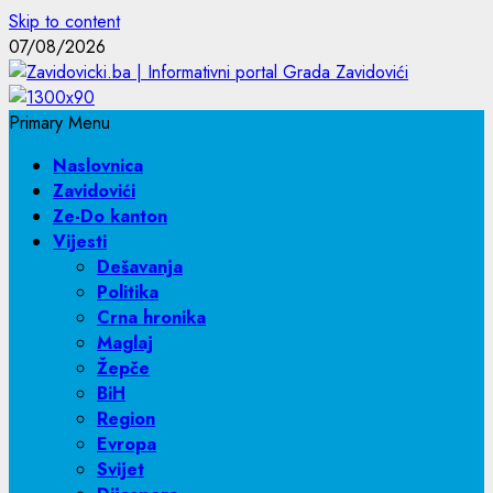
Skip to content
07/08/2026
Primary Menu
Naslovnica
Zavidovići
Ze-Do kanton
Vijesti
Dešavanja
Politika
Crna hronika
Maglaj
Žepče
BiH
Region
Evropa
Svijet