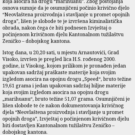
koja asocira na drogu “marihuanu”. Zbog postojanja
osnova sumnje da je osumnjičeni počinio krivično djelo
“Neovlaštena proizvodnja i stavljanje u promet opojnih
droga”, lišen je slobode te je izvršena kiminalistička
obrada, nakon čega će biti podnesen Izvještaj o
počinjenom krivičnom djelu Kantonalnom tužilaštvu
Zeničko – dobojskog kantona.
Istog dana, u 20,20 sati, u mjestu Arnautovići, Grad
Visoko, izvršen je pregled lica H.S. rođenog 2000.
godine, iz Visokog, kojom prilikom je pronađen jedan
upakovan sadržaj praškaste materije koja svojim
izgledom asocira na opojnu drogu „Speed“, bruto težine
19,61 grama i jedan upakovan sadržaj biljne materije
koja svojim izgledom asocira na opojnu drogu
„marihuanu“, bruto težine 51,07 grama. Osumnjičeni je
lišen slobode te će nakon dokumentovanja krivičnog
djela “Neovlaštena proizvodnja i stavljanje u promet
opojnih droga”, Izvještaj o počinjenom krivičnom djelu
biti dostavljen Kantonalnom tužilaštvu Zeničko –
dobojskog kantona.