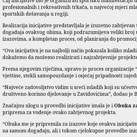
Cilj inicijative bio je organizirati sportsku manifestaciju 
profesionalnih i rekreativnih trkača, u najvećoj mjeri mla
sportskih dešavanja u regiji.
Realizacija inicijative predstavljala je izuzetno zahtjeva
događaja ovakvog obima, koji podrazumijeva veliki broj uč
izazovima, a kompletan proces, od planiranja do promocije 
“Ova inicijativa je na najbolji način pokazala koliko mladi
dokažemo da možemo realizirati i najzahtjevnije projekte
Prema njegovim riječima, upravo je proces organizacije “i
vještine, stekli samopouzdanje i osjećaj pripadnosti zajedn
“Najveće zadovoljstvo vidim u sreći mladih koji su učestvov
društveno-korisno djelovanje u Zavidovićima”, dodao je B
Značajnu ulogu u provedbi inicijative imala je i
Obuka za
priprema za vođenje ovako zahtjevnog projekta.
“Obuka me je pripremila za izazove koje ovakva inicijati
na samom događaju, ali i tokom cjelokupne provedbe inicij