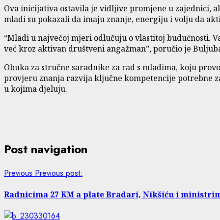
Ova inicijativa ostavila je vidljive promjene u zajednici, a
mladi su pokazali da imaju znanje, energiju i volju da akt
“Mladi u najvećoj mjeri odlučuju o vlastitoj budućnosti. Va
već kroz aktivan društveni angažman”, poručio je Buljuba
Obuka za stručne saradnike za rad s mladima, koju provod
provjeru znanja razvija ključne kompetencije potrebne z
u kojima djeluju.
Post navigation
Previous
Previous post:
Radnicima 27 KM a plate Bradari, Nikšiću i ministrim