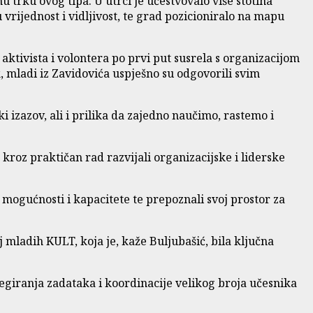
nu trku ovog tipa. U utrci je učestvovalo više stotina
 vrijednost i vidljivost, te grad pozicioniralo na mapu
 aktivista i volontera po prvi put susrela s organizacijom
, mladi iz Zavidovića uspješno su odgovorili svim
i izazov, ali i prilika da zajedno naučimo, rastemo i
kroz praktičan rad razvijali organizacijske i liderske
e mogućnosti i kapacitete te prepoznali svoj prostor za
j mladih KULT, koja je, kaže Buljubašić, bila ključna
legiranja zadataka i koordinacije velikog broja učesnika