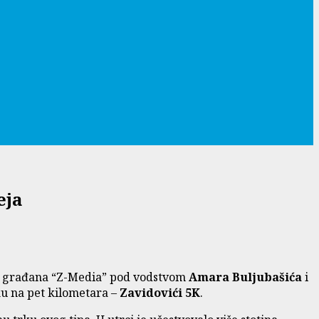
eja
nje građana “Z-Media” pod vodstvom
Amara Buljubašića
i
ku na pet kilometara –
Zavidovići 5K
.