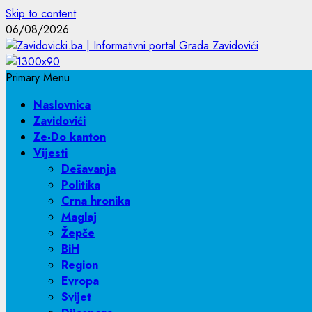
Skip to content
06/08/2026
Primary Menu
Naslovnica
Zavidovići
Ze-Do kanton
Vijesti
Dešavanja
Politika
Crna hronika
Maglaj
Žepče
BiH
Region
Evropa
Svijet