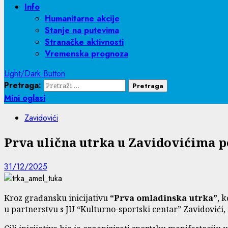
Info
Humanitarne akcije
Stanje na putevima
Stranačke aktivnosti
Vremenska prognoza
Light/Dark Button
Pretraga:
Mini oglasi
Zavidovići
Prva ulična utrka u Zavidovićima p
31/12/2025
Kroz građansku inicijativu
“Prva omladinska utrka”
, 
u partnerstvu s JU “Kulturno-sportski centar” Zavidovići,