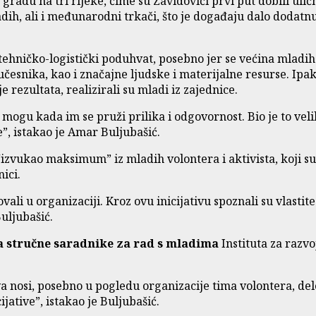
u gradu na tri rijeke, čime su Zavidovići prvi put dobili ulič
dih, ali i međunarodni trkači, što je događaju dalo dodatnu
n tehničko-logistički poduhvat, posebno jer se većina mladih
esnika, kao i značajne ljudske i materijalne resurse. Ipak
rezultata, realizirali su mladi iz zajednice.
 mogu kada im se pruži prilika i odgovornost. Bio je to velik
”, istakao je Amar Buljubašić.
zvukao maksimum” iz mladih volontera i aktivista, koji su 
ici.
ali u organizaciji. Kroz ovu inicijativu spoznali su vlastit
uljubašić.
 stručne saradnike za rad s mladima
Instituta za razvo
va nosi, posebno u pogledu organizacije tima volontera, de
ative”, istakao je Buljubašić.