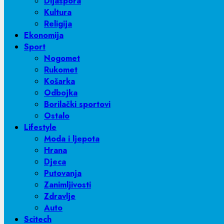
Dijaspora
Kultura
Religija
Ekonomija
Sport
Nogomet
Rukomet
Košarka
Odbojka
Borilački sportovi
Ostalo
Lifestyle
Moda i ljepota
Hrana
Djeca
Putovanja
Zanimljivosti
Zdravlje
Auto
Scitech