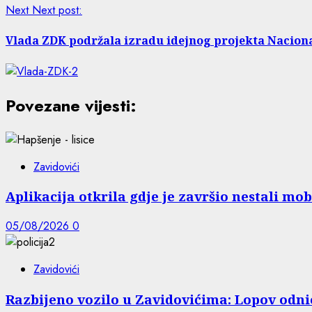
Next
Next post:
Vlada ZDK podržala izradu idejnog projekta Naciona
Povezane vijesti:
Zavidovići
Aplikacija otkrila gdje je završio nestali m
05/08/2026
0
Zavidovići
Razbijeno vozilo u Zavidovićima: Lopov odni