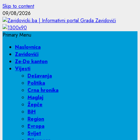
Skip to content
09/08/2026
Primary Menu
Naslovnica
Zavidovići
Ze-Do kanton
Vijesti
Dešavanja
Politika
Crna hronika
Maglaj
Žepče
BiH
Region
Evropa
Svijet