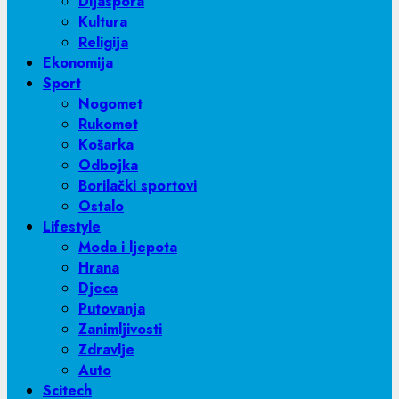
Dijaspora
Kultura
Religija
Ekonomija
Sport
Nogomet
Rukomet
Košarka
Odbojka
Borilački sportovi
Ostalo
Lifestyle
Moda i ljepota
Hrana
Djeca
Putovanja
Zanimljivosti
Zdravlje
Auto
Scitech