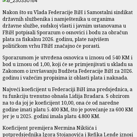
Nakon što su Vlada Federacije BiH i Samostalni sindikat
državnih službenika i namještenika u organima
državne službe, sudskoj vlasti i javnim ustanovama u
FBiH potpisali Sporazum o osnovici i bodu za obračun
plata za fiskalnu 2026. godinu, plate najvišem
političkom vrhu FBiH značajno će porasti.
Sporazumom je utvrđena osnovica u iznosu od 540 KM i
bod u iznosu od 1,00, koji će se primjenjivati u skladu sa
Zakonom o izvršavanju Budžeta Federacije BiH za 2026.
godinu i važećim propisima iz oblasti plata i naknada.
Najveći koeficijent u Federaciji BiH ima predsjednica, a
tu funkciju trenutno obnaša Lidija Bradara. S obzirom
na to da joj je koeficijent 10,00, ona će od naredne
godine imati platu 5.400 KM, što je povećanje za 600 KM
jer je u 2025. godini imala platu 4.800 KM.
Koeficijent premijera Nermina Nikšića i
potpredsjednika Igora Stojanovića i Refika Lende iznosi