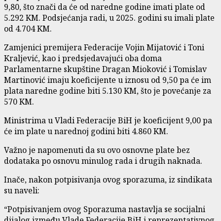
9,80, što znači da će od naredne godine imati plate od
5.292 KM. Podsjećanja radi, u 2025. godini su imali plate
od 4.704 KM.
Zamjenici premijera Federacije Vojin Mijatović i Toni
Kraljević, kao i predsjedavajući oba doma
Parlamentarne skupštine Dragan Mioković i Tomislav
Martinović imaju koeficijente u iznosu od 9,50 pa će im
plata naredne godine biti 5.130 KM, što je povećanje za
570 KM.
Ministrima u Vladi Federacije BiH je koeficijent 9,00 pa
će im plate u narednoj godini biti 4.860 KM.
Važno je napomenuti da su ovo osnovne plate bez
dodataka po osnovu minulog rada i drugih naknada.
Inače, nakon potpisivanja ovog sporazuma, iz sindikata
su naveli:
“Potpisivanjem ovog Sporazuma nastavlja se socijalni
dijalog između Vlade Federacije BiH i reprezentativnog