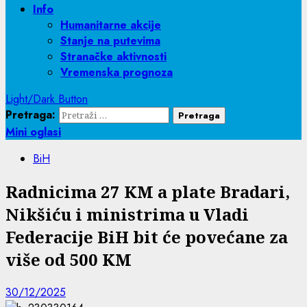
Info
Humanitarne akcije
Stanje na putevima
Stranačke aktivnosti
Vremenska prognoza
Light/Dark Button
Pretraga:
Mini oglasi
BiH
Radnicima 27 KM a plate Bradari,
Nikšiću i ministrima u Vladi
Federacije BiH bit će povećane za
više od 500 KM
30/12/2025