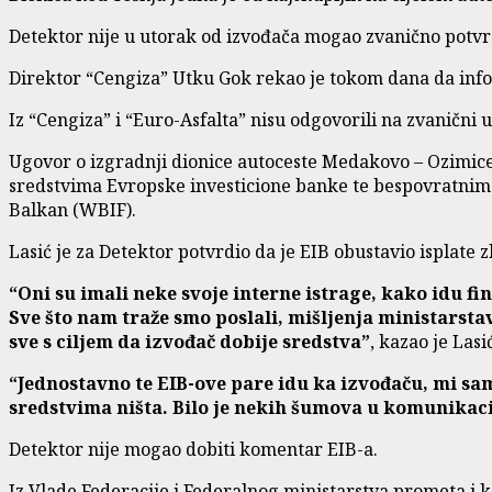
Detektor nije u utorak od izvođača mogao zvanično potvr
Direktor “Cengiza” Utku Gok rekao je tokom dana da infor
Iz “Cengiza” i “Euro-Asfalta” nisu odgovorili na zvanični 
Ugovor o izgradnji dionice autoceste Medakovo – Ozimice p
sredstvima Evropske investicione banke te bespovratnim 
Balkan (WBIF).
Lasić je za Detektor potvrdio da je EIB obustavio isplate 
“Oni su imali neke svoje interne istrage, kako idu f
Sve što nam traže smo poslali, mišljenja ministarsta
sve s ciljem da izvođač dobije sredstva”
, kazao je Lasi
“Jednostavno te EIB-ove pare idu ka izvođaču, mi sa
sredstvima ništa. Bilo je nekih šumova u komunikacij
Detektor nije mogao dobiti komentar EIB-a.
Iz Vlade Federacije i Federalnog ministarstva prometa i k