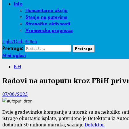
Info
Humanitarne akcije
Stanje na putevima
Stranačke aktivnosti
Vremenska prognoza
Light/Dark Button
Pretraga:
Mini oglasi
BiH
Radovi na autoputu kroz FBiH priv
07/08/2025
Dvije građevinske kompanije u utorak su na nekoliko sati 
istrage obustavio isplate, potvrđeno je Detektoru iz Auto
dodatnih 50 miliona maraka, saznaje
Detektor.