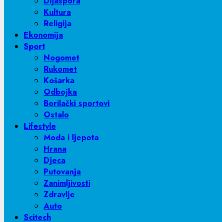
Dijaspora
Kultura
Religija
Ekonomija
Sport
Nogomet
Rukomet
Košarka
Odbojka
Borilački sportovi
Ostalo
Lifestyle
Moda i ljepota
Hrana
Djeca
Putovanja
Zanimljivosti
Zdravlje
Auto
Scitech