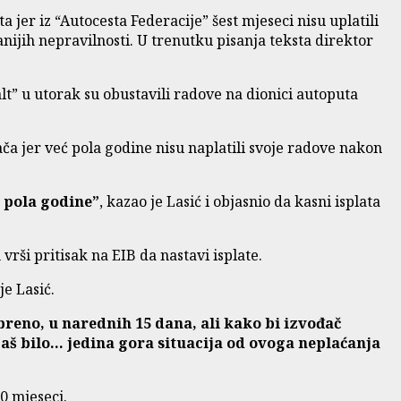
 jer iz “Autocesta Federacije” šest mjeseci nisu uplatili
ijih nepravilnosti. U trenutku pisanja teksta direktor
 u utorak su obustavili radove na dionici autoputa
ača jer već pola godine nisu naplatili svoje radove nakon
e pola godine”
, kazao je Lasić i objasnio da kasni isplata
rši pritisak na EIB da nastavi isplate.
je Lasić.
obreno, u narednih 15 dana, ali kako bi izvođač
 baš bilo… jedina gora situacija od ovoga neplaćanja
0 mjeseci.