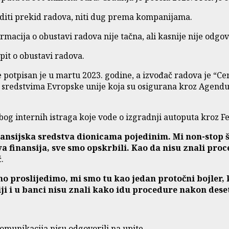
diti prekid radova, niti dug prema kompanijama.
macija o obustavi radova nije tačna, ali kasnije nije odgo
upit o obustavi radova.
otpisan je u martu 2023. godine, a izvođač radova je “Ceng
sredstvima Evropske unije koja su osigurana kroz Agendu 
zbog internih istraga koje vode o izgradnji autoputa kroz F
inansijska sredstva dionicama pojedinim. Mi non-stop š
va finansija, sve smo opskrbili. Kao da nisu znali pro
ć.
mo proslijedimo, mi smo tu kao jedan protočni bojler,
i i u banci nisu znali kako idu procedure nakon deset
omunikacija nisu odgovorili na upite.