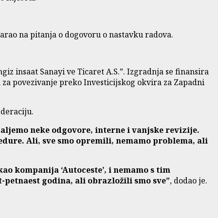
varao na pitanja o dogovoru o nastavku radova.
iz insaat Sanayi ve Ticaret A.S.”. Izgradnja se finansira
za povezivanje preko Investicijskog okvira za Zapadni
ederaciju.
aljemo neke odgovore, interne i vanjske revizije.
cedure. Ali, sve smo opremili, nemamo problema, ali
 kao kompanija ‘Autoceste’, i nemamo s tim
-petnaest godina, ali obrazložili smo sve”
, dodao je.