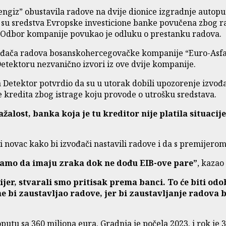
ngiz” obustavila radove na dvije dionice izgradnje autoputa
su sredstva Evropske investicione banke povučena zbog ran
lije Odbor kompanije povukao je odluku o prestanku radova.
đača radova bosanskohercegovačke kompanije “Euro-Asfalt”
etektoru nezvanično izvori iz ove dvije kompanije.
za Detektor potvrdio da su u utorak dobili upozorenje izvođ
te kredita zbog istrage koju provode o utrošku sredstava.
ažalost, banka koja je tu kreditor nije platila situacij
 novac kako bi izvođači nastavili radove i da s premijerom v
 samo da imaju zraka dok ne dođu EIB-ove pare”
, kazao 
mijer, stvarali smo pritisak prema banci. To će biti od
a ne bi zaustavljao radove, jer bi zaustavljanje radova
putu sa 360 miliona eura. Gradnja je počela 2023. i rok je 3