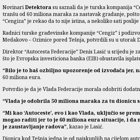
Novinari
Detektora
su saznali da je turska kompanija “Ce
tranšu od 60 miliona maraka za nastavak gradanje, pošto 
“Cengiza” je rekao da to nije istina, a nekoliko sati pos
Radnici turske građevinske kompanije “Cengiz” i podizvo
Medakovo – Ozimice pored Tešnja, potvrdili su u utorak D
Direktor “Autocesta Federacije” Denis Lasić u srijedu je 
što je Evropska investiciona banka (EIB) obustavila ispla
“Bilo je to baš ozbiljno upozorenje od izvođača jer, n
60 miliona eura.
Potvrdio je da je Vlada Federacije morala odobriti dodatni
“Vlada je odobrila 50 miliona maraka za tu dionicu
“Mi kao ‘Autoceste’, evo i kao Vlada, uključio se pre
mogao raditi jer to je 60 miliona eura situacije, i d
je zaustavljanje radova”
, kazao je Lasić.
Dionica kod Tešnja jedna je od najskupljih na cijelom auto