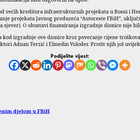
n od većih kreditora infrastrukturnih projekata u Bosni i 
ranje projekata Javnog preduzeća “Autoceste FBiH”, uključu
sjever). O obustavi finansiranja izgradnje dionice nije bil
ja kod izgradnje ove dionice kroz povećanje cijene troškova
tori Adnan Terzić i Elmedin Voloder. Protiv njih još uvijek 
Podijelite vijest:
enim djelom u FBiH