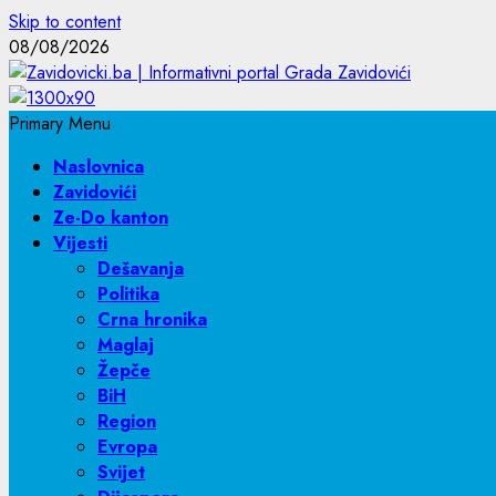
Skip to content
08/08/2026
Primary Menu
Naslovnica
Zavidovići
Ze-Do kanton
Vijesti
Dešavanja
Politika
Crna hronika
Maglaj
Žepče
BiH
Region
Evropa
Svijet