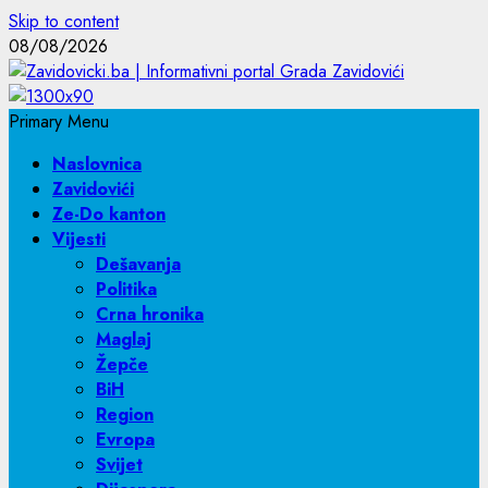
Skip to content
08/08/2026
Primary Menu
Naslovnica
Zavidovići
Ze-Do kanton
Vijesti
Dešavanja
Politika
Crna hronika
Maglaj
Žepče
BiH
Region
Evropa
Svijet