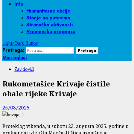
Info
Humanitarne akcije
Stanje na putevima
Stranačke aktivnosti
Vremenska prognoza
Light/Dark Button
Pretraga:
Mini oglasi
Zavidovići
Rukometašice Krivaje čistile
obale rijeke Krivaje
25/08/2025
Proteklog vikenda, u subotu 23. augusta 2025. godine u
prelijepom izletištu Maoča–Dištica uspješno je