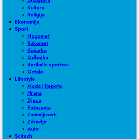
Dijaspora
Kultura
Religija
Ekonomija
Sport
Nogomet
Rukomet
Košarka
Odbojka
Borilački sportovi
Ostalo
Lifestyle
Moda i ljepota
Hrana
Djeca
Putovanja
Zanimljivosti
Zdravlje
Auto
Scitech