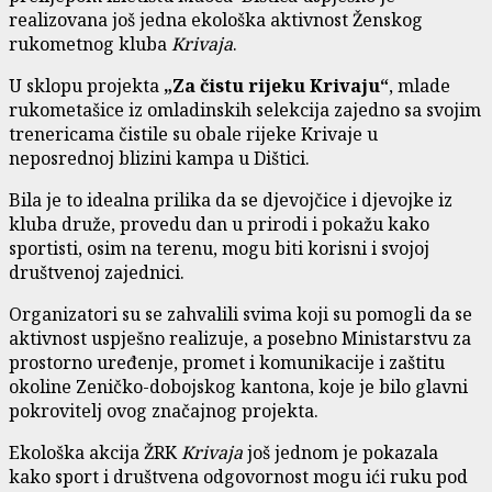
realizovana još jedna ekološka aktivnost Ženskog
rukometnog kluba
Krivaja
.
U sklopu projekta
„Za čistu rijeku Krivaju“
, mlade
rukometašice iz omladinskih selekcija zajedno sa svojim
trenericama čistile su obale rijeke Krivaje u
neposrednoj blizini kampa u Dištici.
Bila je to idealna prilika da se djevojčice i djevojke iz
kluba druže, provedu dan u prirodi i pokažu kako
sportisti, osim na terenu, mogu biti korisni i svojoj
društvenoj zajednici.
Organizatori su se zahvalili svima koji su pomogli da se
aktivnost uspješno realizuje, a posebno Ministarstvu za
prostorno uređenje, promet i komunikacije i zaštitu
okoline Zeničko-dobojskog kantona, koje je bilo glavni
pokrovitelj ovog značajnog projekta.
Ekološka akcija ŽRK
Krivaja
još jednom je pokazala
kako sport i društvena odgovornost mogu ići ruku pod