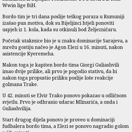
Wwin lige BiH.
Bordo tim je tri dana poslije teškog poraza u Rumuniji
izašao pun motiva, dok su Bijeljinci htjeli ponoviti
uspjeh iz 1. kola, kada su otkinuli bod Željezničaru.
Početak utakmice bio je u znaku dominacije Sarajeva, a
mrežu gostiju načeo je Agon Elezi u 16. minuti, nakon
asistencije Kyeremeha.
Nakon toga je kapiten bordo tima Giorgi Guliashvili
imao dvije prilike, ali prvo je pogodio stativu, da bi
nakon toga propustio priliku poslije loše reakcije
golmana Trake.
U 42. minuti se Elvir Trako ponovo pokazao u odličnom
svjetlu. Prvo je odbranio udarac Mlinarića, a onda i
Guliashvilija.
Start drugog dijela ponovo je proveo u dominaciji
fudbalera bordo tima, a Elezi se ponovo nagradio golom