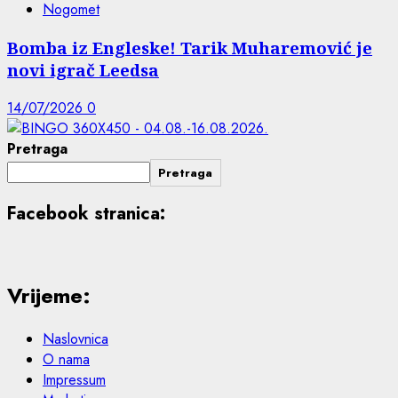
Nogomet
Bomba iz Engleske! Tarik Muharemović je
novi igrač Leedsa
14/07/2026
0
Pretraga
Pretraga
Facebook stranica:
Vrijeme:
Naslovnica
O nama
Impressum