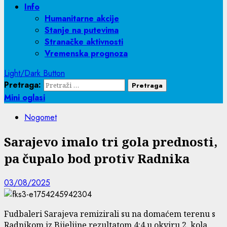
Info
Humanitarne akcije
Stanje na putevima
Stranačke aktivnosti
Vremenska prognoza
Light/Dark Button
Pretraga:
Mini oglasi
Nogomet
Sarajevo imalo tri gola prednosti,
pa čupalo bod protiv Radnika
03/08/2025
Fudbaleri Sarajeva remizirali su na domaćem terenu s
Radnikom iz Bijeljine rezultatom 4:4 u okviru 2. kola