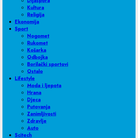
Dijaspora
Kultura
Religija
Ekonomija
Sport
Nogomet
Rukomet
Košarka
Odbojka
Borilački sportovi
Ostalo
Lifestyle
Moda i ljepota
Hrana
Djeca
Putovanja
Zanimljivosti
Zdravlje
Auto
Scitech