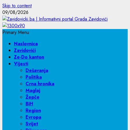
Skip to content
09/08/2026
Primary Menu
Naslovnica
Zavidovići
Ze-Do kanton
Vijesti
Dešavanja
Politika
Crna hronika
Maglaj
Žepče
BiH
Region
Evropa
Svijet