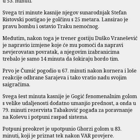
u 53. minuti.
Svega tri minute kasnije njegov sunarodnjak Stefan
Ristovski postigao je golčinu s 25 metara. Lansirao je
pravu bombu i ostavio Traku nemoćnog.
Međutim, nakon toga je trener gostiju Duško Vranešević
je napravio izmjene koje će mu pomoći da napravi
nevjerovatan povratak, a njegovim izabranicima
trebalo je samo 14 minuta da šokiraju bordo tim.
Prvo je Čumić pogodio u 67. minuti nakon kornera i loše
reakcije odbrane Sarajeva i tako vratio nadu svojim
saigračima.
Svega šest minuta kasnije je Gogić fenomenalnim golom
s velike udaljenosti dodatno umanjio prednost, a onda u
79. minuti rezervista Tabaković pogađa za poravnanje
na Koševu i potpuni raspad sistema.
Potpuni preokret je upotpunio Ghorzi golom u 83.
minuti, koji je priznat tek nakon VAR provjere.