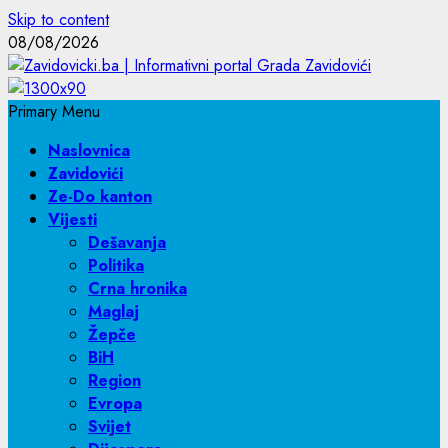
Skip to content
08/08/2026
Primary Menu
Naslovnica
Zavidovići
Ze-Do kanton
Vijesti
Dešavanja
Politika
Crna hronika
Maglaj
Žepče
BiH
Region
Evropa
Svijet