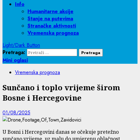
Info
Humanitarne akcije
Stanje na putevima
Stranačke aktivnosti
Vremenska prognoza
Light/Dark Button
Pretraga:
Mini oglasi
Vremenska prognoza
Sunčano i toplo vrijeme širom
Bosne i Hercegovine
01/08/2025
U Bosni i Hercegovini danas se očekuje pretežno
sunčano vrijeme, uz malu do umjerenu oblačnost,