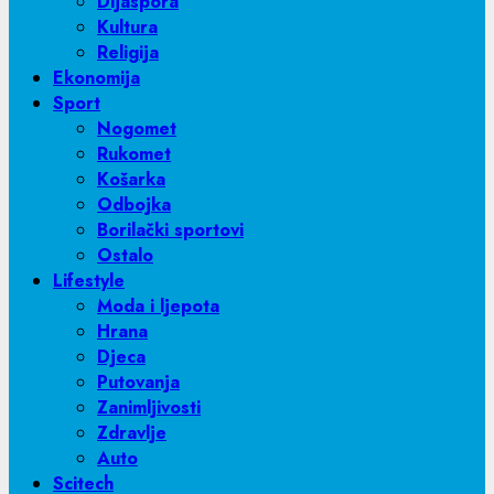
Dijaspora
Kultura
Religija
Ekonomija
Sport
Nogomet
Rukomet
Košarka
Odbojka
Borilački sportovi
Ostalo
Lifestyle
Moda i ljepota
Hrana
Djeca
Putovanja
Zanimljivosti
Zdravlje
Auto
Scitech