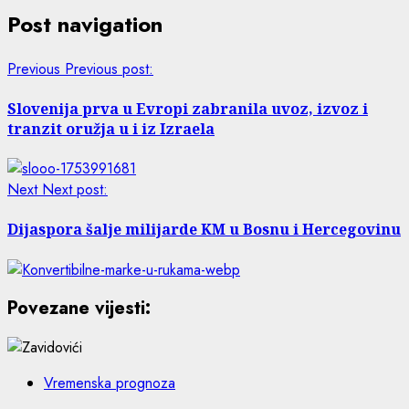
Post navigation
Previous
Previous post:
Slovenija prva u Evropi zabranila uvoz, izvoz i
tranzit oružja u i iz Izraela
Next
Next post:
Dijaspora šalje milijarde KM u Bosnu i Hercegovinu
Povezane vijesti:
Vremenska prognoza