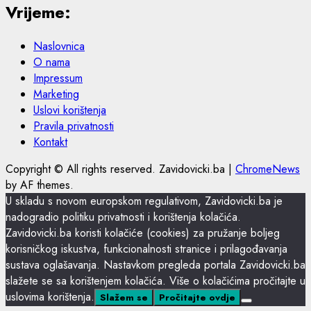
Vrijeme:
Naslovnica
O nama
Impressum
Marketing
Uslovi korištenja
Pravila privatnosti
Kontakt
Copyright © All rights reserved. Zavidovicki.ba
|
ChromeNews
by AF themes.
U skladu s novom europskom regulativom, Zavidovicki.ba je
nadogradio politiku privatnosti i korištenja kolačića.
Zavidovicki.ba koristi kolačiće (cookies) za pružanje boljeg
korisničkog iskustva, funkcionalnosti stranice i prilagođavanja
sustava oglašavanja. Nastavkom pregleda portala Zavidovicki.ba
slažete se sa korištenjem kolačića. Više o kolačićima pročitajte u
uslovima korištenja.
Slažem se
Pročitajte ovdje