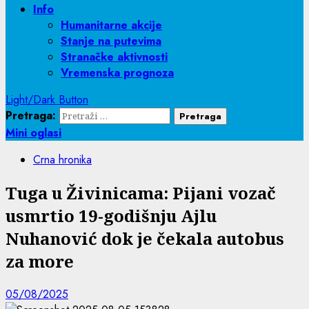
Info
Humanitarne akcije
Stanje na putevima
Stranačke aktivnosti
Vremenska prognoza
Light/Dark Button
Pretraga:
Mini oglasi
Crna hronika
Tuga u Živinicama: Pijani vozač
usmrtio 19-godišnju Ajlu
Nuhanović dok je čekala autobus
za more
05/08/2025