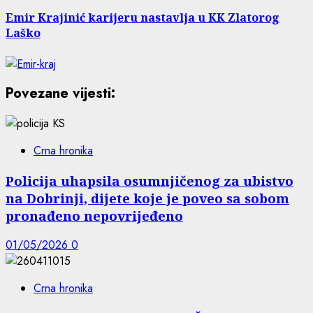
Emir Krajinić karijeru nastavlja u KK Zlatorog
Laško
Povezane vijesti:
Crna hronika
Policija uhapsila osumnjičenog za ubistvo
na Dobrinji, dijete koje je poveo sa sobom
pronađeno nepovrijeđeno
01/05/2026
0
Crna hronika