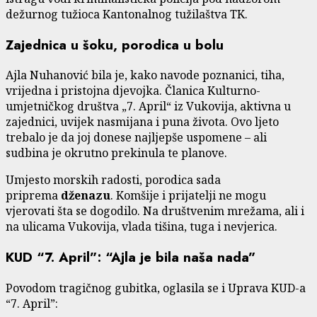
dežurnog tužioca Kantonalnog tužilaštva TK.
Zajednica u šoku, porodica u bolu
Ajla Nuhanović bila je, kako navode poznanici, tiha,
vrijedna i pristojna djevojka. Članica Kulturno-
umjetničkog društva „7. April“ iz Vukovija, aktivna u
zajednici, uvijek nasmijana i puna života. Ovo ljeto
trebalo je da joj donese najljepše uspomene – ali
sudbina je okrutno prekinula te planove.
Umjesto morskih radosti, porodica sada
priprema
dženazu
. Komšije i prijatelji ne mogu
vjerovati šta se dogodilo. Na društvenim mrežama, ali i
na ulicama Vukovija, vlada tišina, tuga i nevjerica.
KUD “7. April”: “Ajla je bila naša nada”
Povodom tragičnog gubitka, oglasila se i Uprava KUD-a
“7. April”: