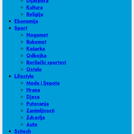
Dijaspora
Kultura
Religija
Ekonomija
Sport
Nogomet
Rukomet
Košarka
Odbojka
Borilački sportovi
Ostalo
Lifestyle
Moda i ljepota
Hrana
Djeca
Putovanja
Zanimljivosti
Zdravlje
Auto
Scitech