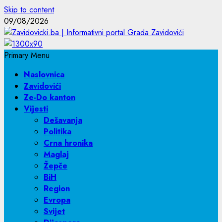
Skip to content
09/08/2026
Primary Menu
Naslovnica
Zavidovići
Ze-Do kanton
Vijesti
Dešavanja
Politika
Crna hronika
Maglaj
Žepče
BiH
Region
Evropa
Svijet