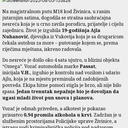
Na magistralnom putu M18 kod Živinica, u ranim
jutarnjim satima, dogodila se strašna saobraćajna
nesreća koja je u crno zavila porodicu, prijatelje i cijelu
zajednicu. Život je izgubila
19-godišnja Ajla
Nuhanović
, djevojka iz Vukovija koja je sa drugaricom
čekala autobus za more – putovanje kojem se, prema
riječima mještana, iskreno radovala.
Do nesreće je došlo oko 4 sata ujutro, u blizini objekta
“Omega”. Vozač automobila marke
Passat
,
inicijala
V.H.
, izgubio je kontrolu nad vozilom i udario
Ajlu, koja je na mjestu preminula od zadobijenih
povreda. Ekipa hitne pomoći stigla je brzo, ali nije bilo
spasa.
Jedan trenutak nepažnje bio je dovoljan da
ugasi mladi život pun snova i planova.
Vozač je odmah priveden, a alkotest je pokazao
prisustvo
0,94 promila alkohola u krvi
. Zadržan je u
službenim prostorijama Policijske uprave Živinice, a
istragu vodi kriminalistička policija pod nadzorom