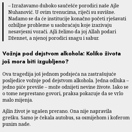
– Izražavamo duboko saučešće porodici naše Ajle
Nuhanović. U ovim trenucima, riječi su suvišne.
Nadamo se da će institucije konačno početi rješavati
ozbiljne probleme u saobraćaju koje izazivaju
nesavjesni vozači. Ajli želimo da joj Allah podari
Džennet, a njenoj porodici snagu i sabur.
Vožnja pod dejstvom alkohola: Koliko života
još mora biti izgubljeno?
Ova tragedija još jednom podsjeća na zastrašujuće
posljedice vožnje pod dejstvom alkohola. Jedna odluka –
jedno piće previše – može odnijeti nevine živote. Iako se
o tome neprestano govori, praksa pokazuje da se vrlo
malo mijenja.
Ajlin život je ugašen prerano. Ona nije napravila
grešku. Samo je čekala autobus, sa osmijehom i koferom
punim nade.