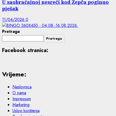
U saobraćajnoj nesreći kod Žepča poginuo
pješak
11/04/2026
0
Pretraga
Pretraga
Facebook stranica:
Vrijeme:
Naslovnica
O nama
Impressum
Marketing
Uslovi korištenja