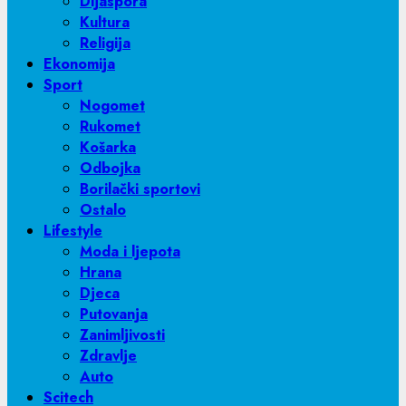
Dijaspora
Kultura
Religija
Ekonomija
Sport
Nogomet
Rukomet
Košarka
Odbojka
Borilački sportovi
Ostalo
Lifestyle
Moda i ljepota
Hrana
Djeca
Putovanja
Zanimljivosti
Zdravlje
Auto
Scitech