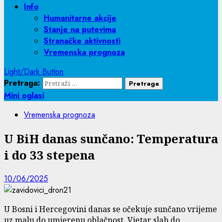
Info
Humanitarne akcije
Stanje na putevima
Stranačke aktivnosti
Vremenska prognoza
Light/Dark Button
Pretraga:
Mini oglasi
Vremenska prognoza
U BiH danas sunčano: Temperatura
i do 33 stepena
10/06/2025
U Bosni i Hercegovini danas se očekuje sunčano vrijeme
uz malu do umjerenu oblačnost. Vjetar slab do