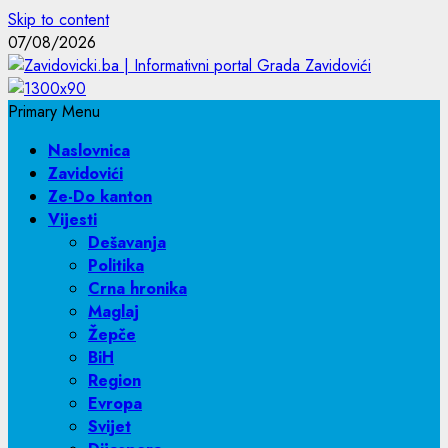
Skip to content
07/08/2026
Primary Menu
Naslovnica
Zavidovići
Ze-Do kanton
Vijesti
Dešavanja
Politika
Crna hronika
Maglaj
Žepče
BiH
Region
Evropa
Svijet