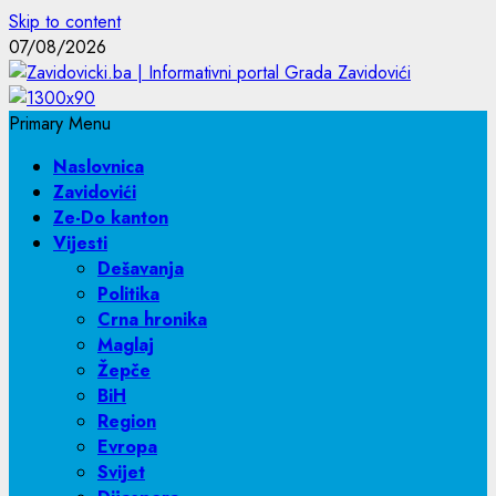
Skip to content
07/08/2026
Primary Menu
Naslovnica
Zavidovići
Ze-Do kanton
Vijesti
Dešavanja
Politika
Crna hronika
Maglaj
Žepče
BiH
Region
Evropa
Svijet