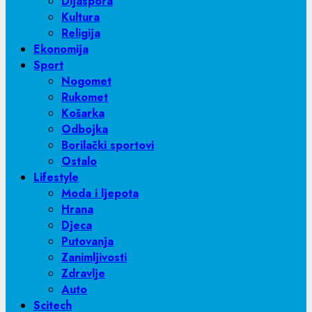
Dijaspora
Kultura
Religija
Ekonomija
Sport
Nogomet
Rukomet
Košarka
Odbojka
Borilački sportovi
Ostalo
Lifestyle
Moda i ljepota
Hrana
Djeca
Putovanja
Zanimljivosti
Zdravlje
Auto
Scitech