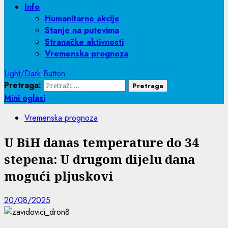
Info
Humanitarne akcije
Stanje na putevima
Stranačke aktivnosti
Vremenska prognoza
Light/Dark Button
Pretraga:
Mini oglasi
Vremenska prognoza
U BiH danas temperature do 34
stepena: U drugom dijelu dana
mogući pljuskovi
20/08/2025