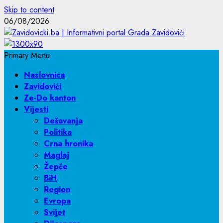
Skip to content
06/08/2026
Primary Menu
Naslovnica
Zavidovići
Ze-Do kanton
Vijesti
Dešavanja
Politika
Crna hronika
Maglaj
Žepče
BiH
Region
Evropa
Svijet