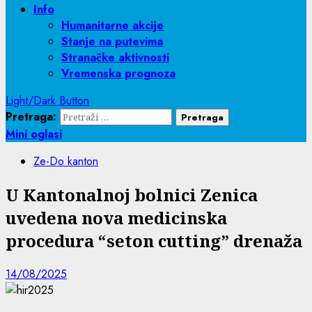
Info
Humanitarne akcije
Stanje na putevima
Stranačke aktivnosti
Vremenska prognoza
Light/Dark Button
Pretraga:
Mini oglasi
Ze-Do kanton
U Kantonalnoj bolnici Zenica
uvedena nova medicinska
procedura “seton cutting” drenaža
14/08/2025