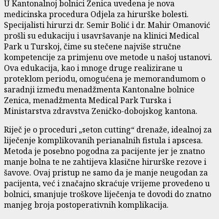
U Kantonalnoj bolnici Zenica uvedena je nova
medicinska procedura Odjela za hirurške bolesti.
Specijalisti hirurzi dr. Semir Bolić i dr. Mahir Omanović
prošli su edukaciju i usavršavanje na klinici Medical
Park u Turskoj, čime su stečene najviše stručne
kompetencije za primjenu ove metode u našoj ustanovi.
Ova edukacija, kao i mnoge druge realizirane u
proteklom periodu, omogućena je memorandumom o
saradnji između menadžmenta Kantonalne bolnice
Zenica, menadžmenta Medical Park Turska i
Ministarstva zdravstva Zeničko-dobojskog kantona.
Riječ je o proceduri „seton cutting“ drenaže, idealnoj za
liječenje komplikovanih perianalnih fistula i apscesa.
Metoda je posebno pogodna za pacijente jer je znatno
manje bolna te ne zahtijeva klasične hirurške rezove i
šavove. Ovaj pristup ne samo da je manje neugodan za
pacijenta, već i značajno skraćuje vrijeme provedeno u
bolnici, smanjuje troškove liječenja te dovodi do znatno
manjeg broja postoperativnih komplikacija.