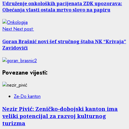
Udruženje onkoloških pacijenata ZDK upozorava:
Obećanja vlasti ostala mrtvo slovo na papiru
Next
Next post:
Goran Brašnić novi šef stručnog štaba NK “Krivaja”
Zavidovići
Povezane vijesti:
Ze-Do kanton
Nezir Pivić: Zeničko-dobojski kanton ima
veliki potencijal za razvoj kulturnog
turizma