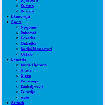
Dijaspora
Kultura
Religija
Ekonomija
Sport
Nogomet
Rukomet
Košarka
Odbojka
Borilački sportovi
Ostalo
Lifestyle
Moda i ljepota
Hrana
Djeca
Putovanja
Zanimljivosti
Zdravlje
Auto
Scitech