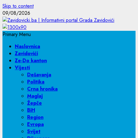
Skip to content
09/08/2026
Primary Menu
Naslovnica
Zavidovići
Ze-Do kanton
Vijesti
Dešavanja
Politika
Crna hronika
Maglaj
Žepče
BiH
Region
Evropa
Svijet