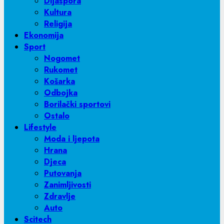
Dijaspora
Kultura
Religija
Ekonomija
Sport
Nogomet
Rukomet
Košarka
Odbojka
Borilački sportovi
Ostalo
Lifestyle
Moda i ljepota
Hrana
Djeca
Putovanja
Zanimljivosti
Zdravlje
Auto
Scitech