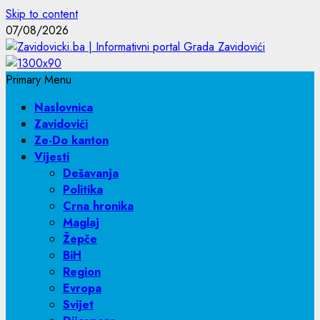
Skip to content
07/08/2026
Primary Menu
Naslovnica
Zavidovići
Ze-Do kanton
Vijesti
Dešavanja
Politika
Crna hronika
Maglaj
Žepče
BiH
Region
Evropa
Svijet