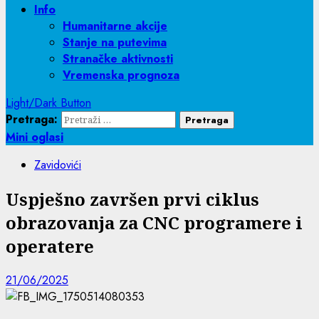
Info
Humanitarne akcije
Stanje na putevima
Stranačke aktivnosti
Vremenska prognoza
Light/Dark Button
Pretraga:
Mini oglasi
Zavidovići
Uspješno završen prvi ciklus
obrazovanja za CNC programere i
operatere
21/06/2025