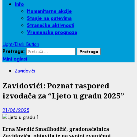
Info
Humanitarne akcije
Stanje na putevima
Stranačke aktivnosti
Vremenska prognoza
Light/Dark Button
Pretraga:
Mini oglasi
Zavidovići
Zavidovići: Poznat raspored
izvođača za “Ljeto u gradu 2025”
21/06/2025
Erna Merdić Smailhodžić, gradonačelnica
Zavidovića, objavila je na svojoj zvaničnoj