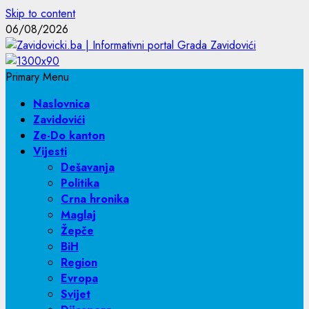
Skip to content
06/08/2026
Primary Menu
Naslovnica
Zavidovići
Ze-Do kanton
Vijesti
Dešavanja
Politika
Crna hronika
Maglaj
Žepče
BiH
Region
Evropa
Svijet