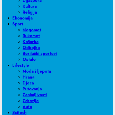
Dijaspora
Kultura
Religija
Ekonomija
Sport
Nogomet
Rukomet
Košarka
Odbojka
Borilački sportovi
Ostalo
Lifestyle
Moda i ljepota
Hrana
Djeca
Putovanja
Zanimljivosti
Zdravlje
Auto
Scitech