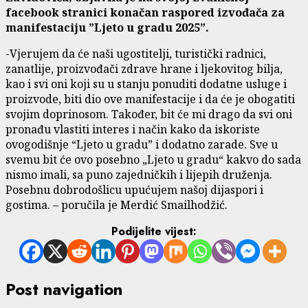
facebook stranici konačan raspored izvođača za
manifestaciju ”Ljeto u gradu 2025”.
-Vjerujem da će naši ugostitelji, turistički radnici,
zanatlije, proizvođači zdrave hrane i ljekovitog bilja,
kao i svi oni koji su u stanju ponuditi dodatne usluge i
proizvode, biti dio ove manifestacije i da će je obogatiti
svojim doprinosom. Također, bit će mi drago da svi oni
pronađu vlastiti interes i način kako da iskoriste
ovogodišnje “Ljeto u gradu” i dodatno zarade. Sve u
svemu bit će ovo posebno „Ljeto u gradu“ kakvo do sada
nismo imali, sa puno zajedničkih i lijepih druženja.
Posebnu dobrodošlicu upućujem našoj dijaspori i
gostima. – poručila je Merdić Smailhodžić.
Podijelite vijest:
Post navigation