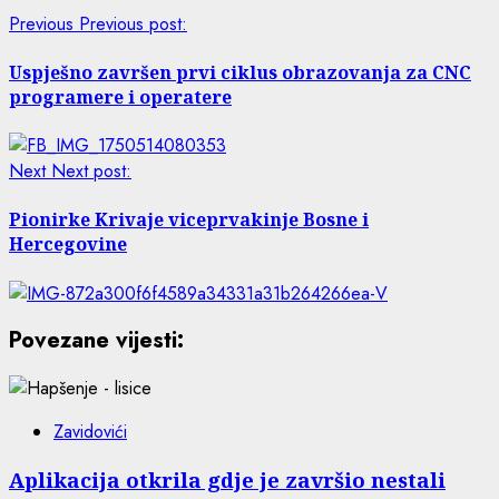
Previous
Previous post:
Uspješno završen prvi ciklus obrazovanja za CNC
programere i operatere
Next
Next post:
Pionirke Krivaje viceprvakinje Bosne i
Hercegovine
Povezane vijesti:
Zavidovići
Aplikacija otkrila gdje je završio nestali