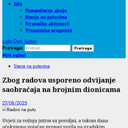
Info
Humanitarne akcije
Stanje na putevima
Stranačke aktivnosti
Vremenska prognoza
Light/Dark Button
Pretraga:
Mini oglasi
Stanje na putevima
Zbog radova usporeno odvijanje
saobraćaja na brojnim dionicama
27/08/2025
Uvjeti za vožnju jutros su povoljni, a tokom dana
očekujemo pojačan promet vozila na gradskim