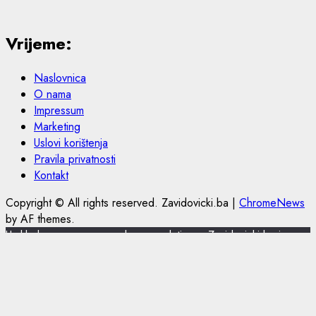
Vrijeme:
Naslovnica
O nama
Impressum
Marketing
Uslovi korištenja
Pravila privatnosti
Kontakt
Copyright © All rights reserved. Zavidovicki.ba
|
ChromeNews
by AF themes.
U skladu s novom europskom regulativom, Zavidovicki.ba je
nadogradio politiku privatnosti i korištenja kolačića.
Zavidovicki.ba koristi kolačiće (cookies) za pružanje boljeg
korisničkog iskustva, funkcionalnosti stranice i prilagođavanja
sustava oglašavanja. Nastavkom pregleda portala Zavidovicki.ba