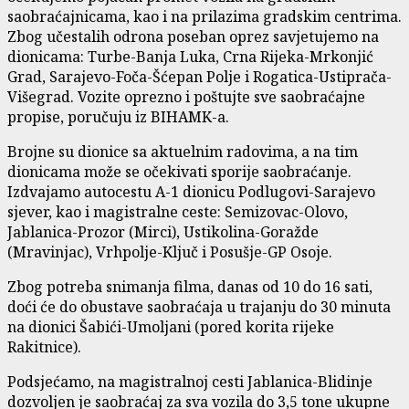
saobraćajnicama, kao i na prilazima gradskim centrima.
Zbog učestalih odrona poseban oprez savjetujemo na
dionicama: Turbe-Banja Luka, Crna Rijeka-Mrkonjić
Grad, Sarajevo-Foča-Šćepan Polje i Rogatica-Ustiprača-
Višegrad. Vozite oprezno i poštujte sve saobraćajne
propise, poručuju iz BIHAMK-a.
Brojne su dionice sa aktuelnim radovima, a na tim
dionicama može se očekivati sporije saobraćanje.
Izdvajamo autocestu A-1 dionicu Podlugovi-Sarajevo
sjever, kao i magistralne ceste: Semizovac-Olovo,
Jablanica-Prozor (Mirci), Ustikolina-Goražde
(Mravinjac), Vrhpolje-Ključ i Posušje-GP Osoje.
Zbog potreba snimanja filma, danas od 10 do 16 sati,
doći će do obustave saobraćaja u trajanju do 30 minuta
na dionici Šabići-Umoljani (pored korita rijeke
Rakitnice).
Podsjećamo, na magistralnoj cesti Jablanica-Blidinje
dozvoljen je saobraćaj za sva vozila do 3,5 tone ukupne