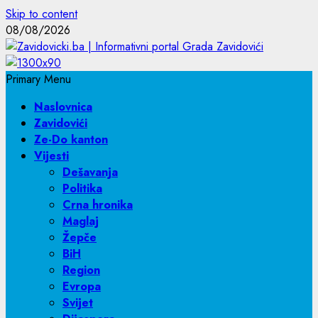
Skip to content
08/08/2026
Primary Menu
Naslovnica
Zavidovići
Ze-Do kanton
Vijesti
Dešavanja
Politika
Crna hronika
Maglaj
Žepče
BiH
Region
Evropa
Svijet