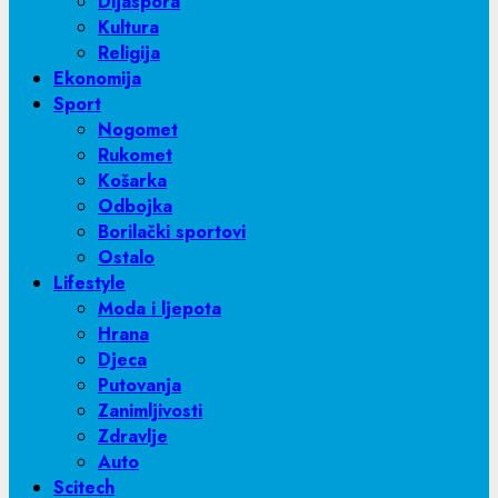
Dijaspora
Kultura
Religija
Ekonomija
Sport
Nogomet
Rukomet
Košarka
Odbojka
Borilački sportovi
Ostalo
Lifestyle
Moda i ljepota
Hrana
Djeca
Putovanja
Zanimljivosti
Zdravlje
Auto
Scitech