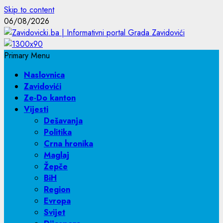
Skip to content
06/08/2026
Primary Menu
Naslovnica
Zavidovići
Ze-Do kanton
Vijesti
Dešavanja
Politika
Crna hronika
Maglaj
Žepče
BiH
Region
Evropa
Svijet