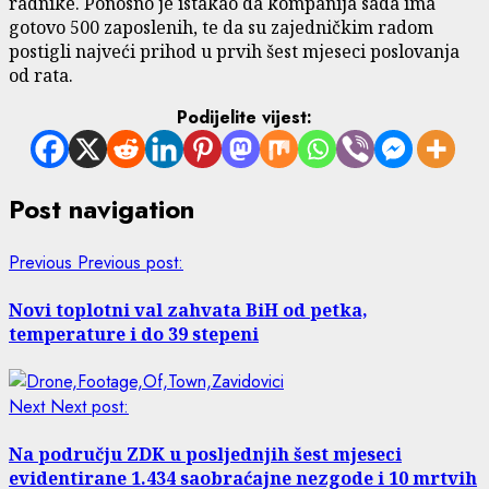
radnike. Ponosno je istakao da kompanija sada ima
gotovo 500 zaposlenih, te da su zajedničkim radom
postigli najveći prihod u prvih šest mjeseci poslovanja
od rata.
Podijelite vijest:
Post navigation
Previous
Previous post:
Novi toplotni val zahvata BiH od petka,
temperature i do 39 stepeni
Next
Next post:
Na području ZDK u posljednjih šest mjeseci
evidentirane 1.434 saobraćajne nezgode i 10 mrtvih