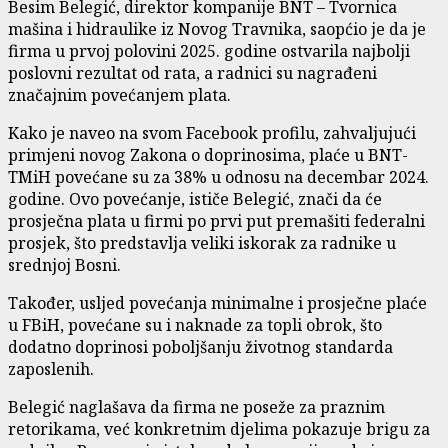
Besim Belegić, direktor kompanije BNT – Tvornica
mašina i hidraulike iz Novog Travnika, saopćio je da je
firma u prvoj polovini 2025. godine ostvarila najbolji
poslovni rezultat od rata, a radnici su nagrađeni
značajnim povećanjem plata.
Kako je naveo na svom Facebook profilu, zahvaljujući
primjeni novog Zakona o doprinosima, plaće u BNT-
TMiH povećane su za 38% u odnosu na decembar 2024.
godine. Ovo povećanje, ističe Belegić, znači da će
prosječna plata u firmi po prvi put premašiti federalni
prosjek, što predstavlja veliki iskorak za radnike u
srednjoj Bosni.
Također, usljed povećanja minimalne i prosječne plaće
u FBiH, povećane su i naknade za topli obrok, što
dodatno doprinosi poboljšanju životnog standarda
zaposlenih.
Belegić naglašava da firma ne poseže za praznim
retorikama, već konkretnim djelima pokazuje brigu za