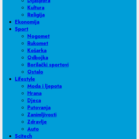
Dijaspora
Kultura
Religija
Ekonomija
Sport
Nogomet
Rukomet
Košarka
Odbojka
Borilački sportovi
Ostalo
Lifestyle
Moda i ljepota
Hrana
Djeca
Putovanja
Zanimljivosti
Zdravlje
Auto
Scitech