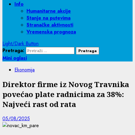
Info
Humanitarne akcije
Stanje na putevima
Stranačke aktivnosti
Vremenska prognoza
Light/Dark Button
Pretraga:
Mini oglasi
Ekonomija
Direktor firme iz Novog Travnika
povećao plate radnicima za 38%:
Najveći rast od rata
05/08/2025