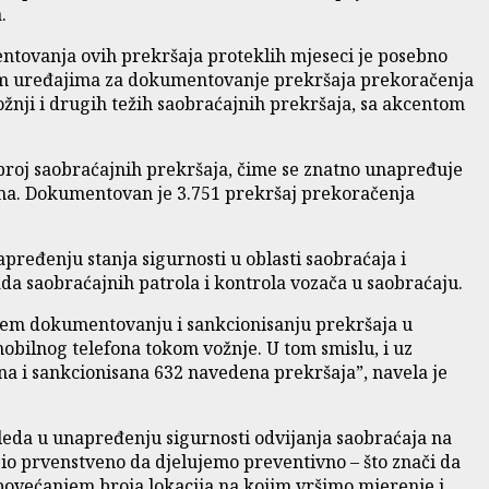
.
ntovanja ovih prekršaja proteklih mjeseci je posebno
enim uređajima za dokumentovanje prekršaja prekoračenja
ožnji i drugih težih saobraćajnih prekršaja, sa akcentom
broj saobraćajnih prekršaja, čime se znatno unapređuje
cama. Dokumentovan je 3.751 prekršaj prekoračenja
pređenju stanja sigurnosti u oblasti saobraćaja i
da saobraćajnih patrola i kontrola vozača u saobraćaju.
nijem dokumentovanju i sankcionisanju prekršaja u
bilnog telefona tokom vožnje. U tom smislu, i uz
a i sankcionisana 632 navedena prekršaja”, navela je
gleda u unapređenju sigurnosti odvijanja saobraćaja na
bio prvenstveno da djelujemo preventivno – što znači da
povećanjem broja lokacija na kojim vršimo mjerenje i