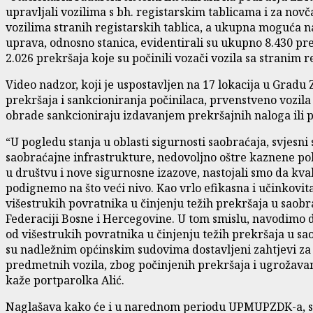
upravljali vozilima s bh. registarskim tablicama i za novč
vozilima stranih registarskih tablica, a ukupna moguća nap
uprava, odnosno stanica, evidentirali su ukupno 8.430 prek
2.026 prekršaja koje su počinili vozači vozila sa stranim 
Video nadzor, koji je uspostavljen na 17 lokacija u Gradu 
prekršaja i sankcioniranja počinilaca, prvenstveno vozil
obrade sankcioniraju izdavanjem prekršajnih naloga ili
“U pogledu stanja u oblasti sigurnosti saobraćaja, svjesni
saobraćajne infrastrukture, nedovoljno oštre kaznene pol
u društvu i nove sigurnosne izazove, nastojali smo da kv
podignemo na što veći nivo. Kao vrlo efikasna i učinkovi
višestrukih povratnika u činjenju težih prekršaja u sao
Federaciji Bosne i Hercegovine. U tom smislu, navodimo da
od višestrukih povratnika u činjenju težih prekršaja u sa
su nadležnim općinskim sudovima dostavljeni zahtjevi za 
predmetnih vozila, zbog počinjenih prekršaja i ugrožava
kaže portparolka Alić.
Naglašava kako će i u narednom periodu UPMUPZDK-a, s ci