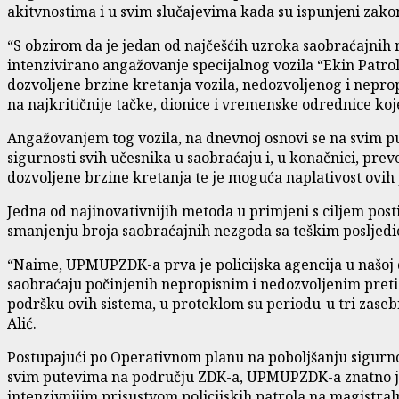
akitvnostima i u svim slučajevima kada su ispunjeni zako
“S obzirom da je jedan od najčešćih uzroka saobraćajnih
intenzivirano angažovanje specijalnog vozila “Ekin Patr
dozvoljene brzine kretanja vozila, nedozvoljenog i neprop
na najkritičnije tačke, dionice i vremenske odrednice koj
Angažovanjem tog vozila, na dnevnoj osnovi se na svim pu
sigurnosti svih učesnika u saobraćaju i, u konačnici, p
dozvoljene brzine kretanja te je moguća naplativost ovih
Jedna od najinovativnijih metoda u primjeni s ciljem post
smanjenju broja saobraćajnih nezgoda sa teškim posljedic
“Naime, UPMUPZDK-a prva je policijska agencija u našoj 
saobraćaju počinjenih nepropisnim i nedozvoljenim preti
podršku ovih sistema, u proteklom su periodu-u tri zase
Alić.
Postupajući po Operativnom planu na poboljšanju sigurnost
svim putevima na području ZDK-a, UPMUPZDK-a znatno je in
intenzivnijim prisustvom policijskih patrola na magistr