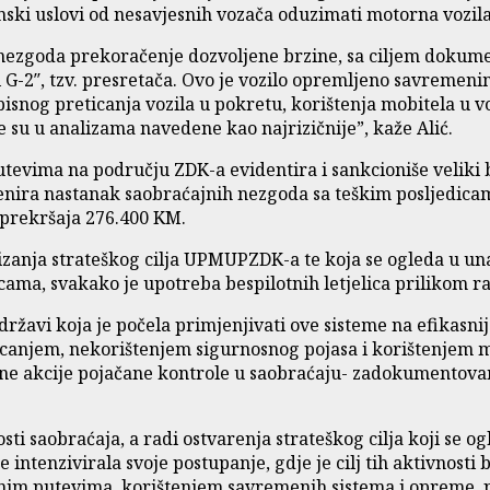
nski uslovi od nesavjesnih vozača oduzimati motorna vozila
 nezgoda prekoračenje dozvoljene brzine, sa ciljem dokume
ol G-2″, tzv. presretača. Ovo je vozilo opremljeno savrem
isnog preticanja vozila u pokretu, korištenja mobitela u v
e su u analizama navedene kao najrizičnije”, kaže Alić.
tevima na području ZDK-a evidentira i sankcioniše veliki 
revenira nastanak saobraćajnih nezgoda sa teškim posljedi
 prekršaja 276.400 KM.
izanja strateškog cilja UPMUPZDK-a te koja se ogleda u una
ama, svakako je upotreba bespilotnih letjelica prilikom ra
državi koja je počela primjenjivati ove sisteme na efikas
canjem, nekorištenjem sigurnosnog pojasa i korištenjem mo
bne akcije pojačane kontrole u saobraćaju- zadokumentovan
i saobraćaja, a radi ostvarenja strateškog cilja koji se o
tenzivirala svoje postupanje, gdje je cilj tih aktivnosti 
alnim putevima, korištenjem savremenih sistema i opreme, 