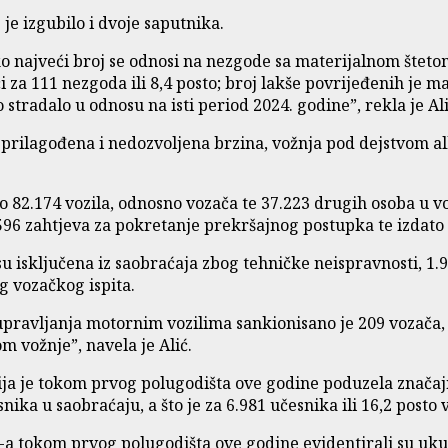
 je izgubilo i dvoje saputnika.
 najveći broj se odnosi na nezgode sa materijalnom štetom
za 111 nezgoda ili 8,4 posto; broj lakše povrijeđenih je manj
 stradalo u odnosu na isti period 2024. godine”, rekla je Ali
eprilagođena i nedozvoljena brzina, vožnja pod dejstvom a
o 82.174 vozila, odnosno vozača te 37.223 drugih osoba u v
 596 zahtjeva za pokretanje prekršajnog postupka te izdato
su isključena iz saobraćaja zbog tehničke neispravnosti, 1
g vozačkog ispita.
ravljanja motornim vozilima sankionisano je 209 vozača, 
m vožnje”, navela je Alić.
cija je tokom prvog polugodišta ove godine poduzela značajn
ka u saobraćaju, a što je za 6.981 učesnika ili 16,2 posto
-a tokom prvog polugodišta ove godine evidentirali su ukup