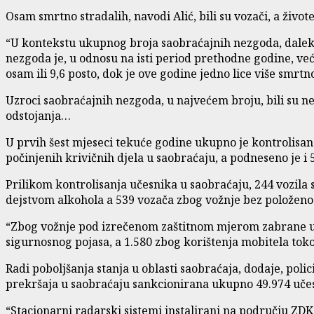
Osam smrtno stradalih, navodi Alić, bili su vozači, a živote
“U kontekstu ukupnog broja saobraćajnih nezgoda, daleko
nezgoda je, u odnosu na isti period prethodne godine, veći 
osam ili 9,6 posto, dok je ove godine jedno lice više smrtno
Uzroci saobraćajnih nezgoda, u najvećem broju, bili su n
odstojanja…
U prvih šest mjeseci tekuće godine ukupno je kontrolisan
počinjenih krivičnih djela u saobraćaju, a podneseno je i
Prilikom kontrolisanja učesnika u saobraćaju, 244 vozila 
dejstvom alkohola a 539 vozača zbog vožnje bez položeno
“Zbog vožnje pod izrečenom zaštitnom mjerom zabrane up
sigurnosnog pojasa, a 1.580 zbog korištenja mobitela toko
Radi poboljšanja stanja u oblasti saobraćaja, dodaje, poli
prekršaja u saobraćaju sankcionirana ukupno 49.974 učesni
“Stacionarni radarski sistemi instalirani na području ZDK