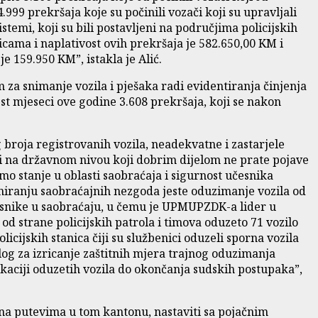
999 prekršaja koje su počinili vozači koji su upravljali
temi, koji su bili postavljeni na područjima policijskih
licama i naplativost ovih prekršaja je 582.650,00 KM i
e 159.950 KM”, istakla je Alić.
m za snimanje vozila i pješaka radi evidentiranja činjenja
st mjeseci ove godine 3.608 prekršaja, koji se nakon
g broja registrovanih vozila, neadekvatne i zastarjele
ti na državnom nivou koji dobrim dijelom ne prate pojave
o stanje u oblasti saobraćaja i sigurnost učesnika
eniranju saobraćajnih nezgoda jeste oduzimanje vozila od
esnike u saobraćaju, u čemu je UPMUPZDK-a lider u
d strane policijskih patrola i timova oduzeto 71 vozilo
cijskih stanica čiji su službenici oduzeli sporna vozila
og za izricanje zaštitnih mjera trajnog oduzimanja
kaciji oduzetih vozila do okončanja sudskih postupaka”,
na putevima u tom kantonu, nastaviti sa pojačnim