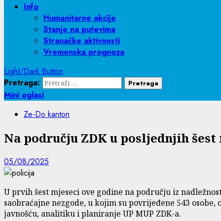
Info
Humanitarne akcije
Stanje na putevima
Stranačke aktivnosti
Vremenska prognoza
Light/Dark Button
Pretraga:
Mini oglasi
Ze-Do kanton
Na području ZDK u posljednjih šest
05/08/2025
U prvih šest mjeseci ove godine na području iz nadležno
saobraćajne nezgode, u kojim su povrijeđene 543 osobe, od 
javnošću, analitiku i planiranje UP MUP ZDK-a.