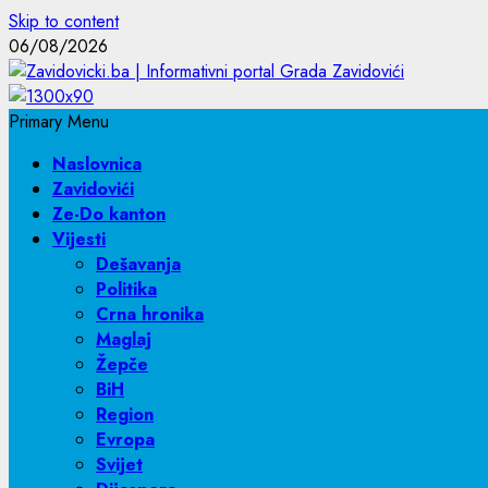
Skip to content
06/08/2026
Primary Menu
Naslovnica
Zavidovići
Ze-Do kanton
Vijesti
Dešavanja
Politika
Crna hronika
Maglaj
Žepče
BiH
Region
Evropa
Svijet