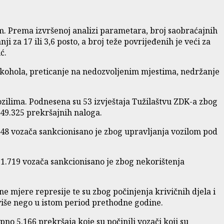
. Prema izvršenoj analizi parametara, broj saobraćajnih
i za 17 ili 3,6 posto, a broj teže povrijeđenih je veći za
ć.
lkohola, preticanje na nedozvoljenim mjestima, nedržanje
ozilima. Podnesena su 53 izvještaja Tužilaštvu ZDK-a zbog
 49.325 prekršajnih naloga.
.948 vozača sankcionisano je zbog upravljanja vozilom pod
1.719 vozača sankcionisano je zbog nekorištenja
e mjere represije te su zbog počinjenja krivičnih djela i
 više nego u istom period prethodne godine.
no 5.166 prekršaja koje su počinili vozači koji su