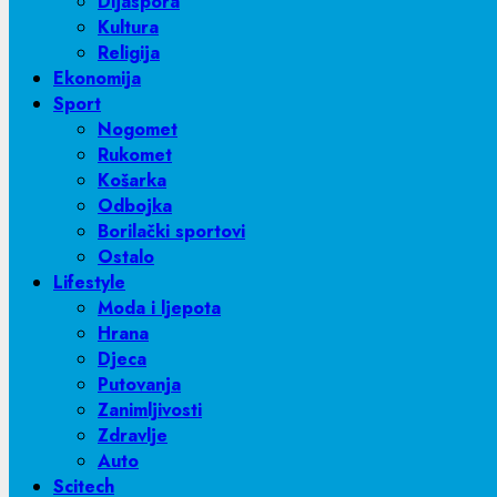
Dijaspora
Kultura
Religija
Ekonomija
Sport
Nogomet
Rukomet
Košarka
Odbojka
Borilački sportovi
Ostalo
Lifestyle
Moda i ljepota
Hrana
Djeca
Putovanja
Zanimljivosti
Zdravlje
Auto
Scitech