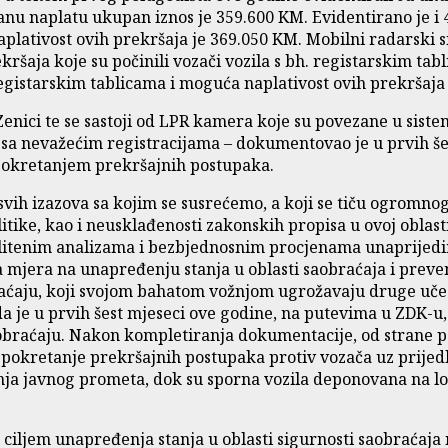
anu naplatu ukupan iznos je 359.600 KM. Evidentirano je i 4.
lativost ovih prekršaja je 369.050 KM. Mobilni radarski sis
ršaja koje su počinili vozači vozila s bh. registarskim tab
registarskim tablicama i moguća naplativost ovih prekršaja j
Zenici te se sastoji od LPR kamera koje su povezane u siste
a sa nevažećim registracijama – dokumentovao je u prvih še
 pokretanjem prekršajnih postupaka.
 svih izazova sa kojim se susrećemo, a koji se tiču ogromno
itike, kao i neusklađenosti zakonskih propisa u ovoj oblas
alitenim analizama i bezbjednosnim procjenama unaprijedim
ta mjera na unapređenju stanja u oblasti saobraćaja i prev
braćaju, koji svojom bahatom vožnjom ugrožavaju druge uč
 je u prvih šest mjeseci ove godine, na putevima u ZDK-u, o
obraćaju. Nakon kompletiranja dokumentacije, od strane poli
pokretanje prekršajnih postupaka protiv vozača uz prijedl
nja javnog prometa, dok su sporna vozila deponovana na lo
ljem unapređenja stanja u oblasti sigurnosti saobraćaja 