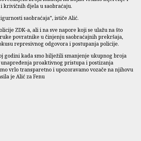
i krivičnih djela u saobraćaju.
urnosti saobraćaja”, ističe Alić.
icije ZDK-a, ali i na sve napore koji se ulažu na što
ruke povratnike u činjenju saobraćajnih prekršaja,
okusu represivnog odgovora i postupanja policije.
oj godini kada smo bilježili smanjenje ukupnog broja
 unapređenja proaktivnog pristupa i postizanja
jemo vrlo transparetno i upozoravamo vozače na njihovu
ila je Alić za Fenu