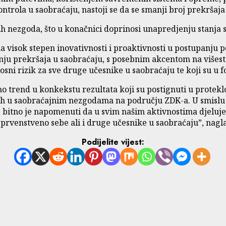
trola u saobraćaju, nastoji se da se smanji broj prekršaja 
nezgoda, što u konačnici doprinosi unapredjenju stanja sig
 visok stepen inovativnosti i proaktivnosti u postupanju pol
nju prekršaja u saobraćaju, s posebnim akcentom na višest
sni rizik za sve druge učesnike u saobraćaju te koji su u f
 trend u konkekstu rezultata koji su postignuti u protekl
lih u saobraćajnim nezgodama na području ZDK-a. U smislu
, bitno je napomenuti da u svim našim aktivnostima djelu
 prvenstveno sebe ali i druge učesnike u saobraćaju”, naglas
Podijelite vijest: