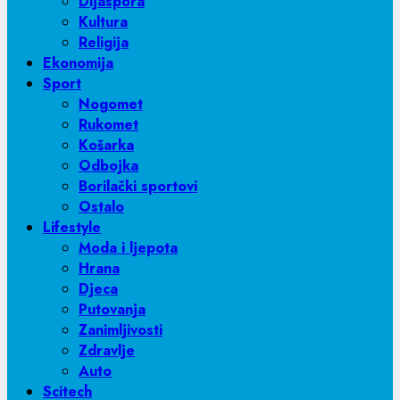
Dijaspora
Kultura
Religija
Ekonomija
Sport
Nogomet
Rukomet
Košarka
Odbojka
Borilački sportovi
Ostalo
Lifestyle
Moda i ljepota
Hrana
Djeca
Putovanja
Zanimljivosti
Zdravlje
Auto
Scitech