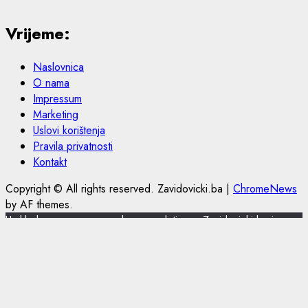
Vrijeme:
Naslovnica
O nama
Impressum
Marketing
Uslovi korištenja
Pravila privatnosti
Kontakt
Copyright © All rights reserved. Zavidovicki.ba
|
ChromeNews
by AF themes.
U skladu s novom europskom regulativom, Zavidovicki.ba je
nadogradio politiku privatnosti i korištenja kolačića.
Zavidovicki.ba koristi kolačiće (cookies) za pružanje boljeg
korisničkog iskustva, funkcionalnosti stranice i prilagođavanja
sustava oglašavanja. Nastavkom pregleda portala Zavidovicki.ba
slažete se sa korištenjem kolačića. Više o kolačićima pročitajte u