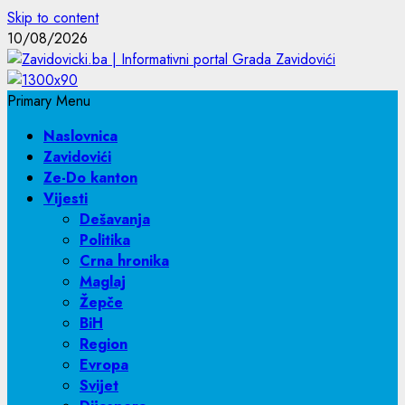
Skip to content
10/08/2026
Primary Menu
Naslovnica
Zavidovići
Ze-Do kanton
Vijesti
Dešavanja
Politika
Crna hronika
Maglaj
Žepče
BiH
Region
Evropa
Svijet