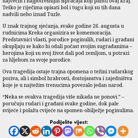
najvećih i najpotresnijih ispraćaja koji pamti ovaj kraj.
Teško je riječima opisati bol i tugu koji su tih dana
nadvili nebo iznad Tuzle.
U znak trajnog sjećanja, svake godine 26. augusta u
rudnicima Kreka organizira se komemoracija.
Predstavnici vlasti, porodice poginulih, rudari i građani
okupljaju se kako bi odali počast svojim sugrađanima –
herojima koji su svoj život dali pod zemljom, u potrazi
za hljebom za svoje porodice.
Ova tragedija ostaje trajna opomena o težini rudarskog
poziva, ali i simbol hrabrosti, dostojanstva i zajedništva
koje je u najtežim trenucima povezalo jedan narod.
“Neka se ovakva tragedija više nikada ne ponovi.” –
poručuju rudari i građani svake godine, dok pale
svijeće i polažu cvijeće na spomen-obilježje poginulima.
Podijelite vijest: