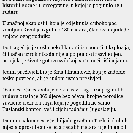
historiji Bosne i Hercegovine, u kojoj je poginulo 180
rudara.
U snažnoj eksploziji, koja je odjeknula duboko pod
zemljom, život je izgubilo 180 rudara, članova najmlađe
smjene ovog rudnika.
Do tragedije je došlo nekoliko sati iza ponoći. Eksplozija,
čiji tačan uzrok nikada nije u potpunosti rasvijetljen,
odnijela je živote gotovo svih koji su te noći sišli u jamu.
Jedini preživjeli bio je Smajl Imamović, koji je zadobio
teške povrede, ali je čudom uspio preživjeti.
Ova nesreća ostavila je neizbrisiv trag – iza poginulih
rudara ostalo je 365 djece bez očeva, brojne porodice
zavijene u crno, i tuga koja je pogodila ne samo
Tuzlanski kanton, već i cijelu tadašnju Jugoslaviju.
Danima nakon nesreće, hiljade građana Tuzle i okolnih
mjesta oprostile su se od stradalih rudara u jednom od