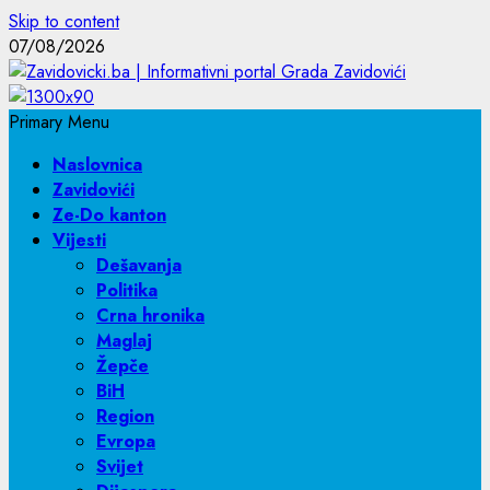
Skip to content
07/08/2026
Primary Menu
Naslovnica
Zavidovići
Ze-Do kanton
Vijesti
Dešavanja
Politika
Crna hronika
Maglaj
Žepče
BiH
Region
Evropa
Svijet