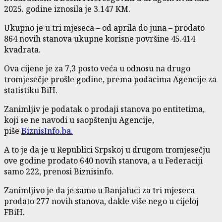
2025. godine iznosila je 3.147 KM.
Ukupno je u tri mjeseca – od aprila do juna – prodato
864 novih stanova ukupne korisne površine 45.414
kvadrata.
Ova cijene je za 7,3 posto veća u odnosu na drugo
tromjesečje prošle godine, prema podacima Agencije za
statistiku BiH.
Zanimljiv je podatak o prodaji stanova po entitetima,
koji se ne navodi u saopštenju Agencije,
piše
BiznisInfo.ba.
A to je da je u Republici Srpskoj u drugom tromjesečju
ove godine prodato 640 novih stanova, a u Federaciji
samo 222, prenosi Biznisinfo.
Zanimljivo je da je samo u Banjaluci za tri mjeseca
prodato 277 novih stanova, dakle više nego u cijeloj
FBiH.