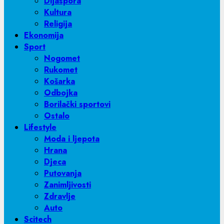
Dijaspora
Kultura
Religija
Ekonomija
Sport
Nogomet
Rukomet
Košarka
Odbojka
Borilački sportovi
Ostalo
Lifestyle
Moda i ljepota
Hrana
Djeca
Putovanja
Zanimljivosti
Zdravlje
Auto
Scitech