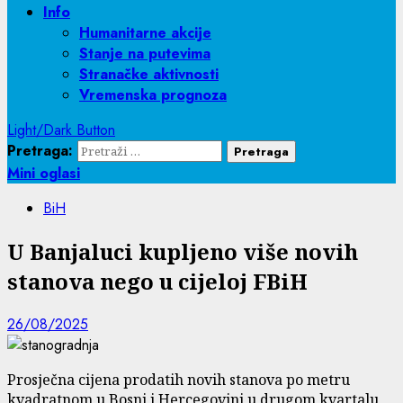
Info
Humanitarne akcije
Stanje na putevima
Stranačke aktivnosti
Vremenska prognoza
Light/Dark Button
Pretraga:
Mini oglasi
BiH
U Banjaluci kupljeno više novih
stanova nego u cijeloj FBiH
26/08/2025
Prоsјеčnа ciјеnа prоdаtih nоvih stаnоvа po metru
kvadratnom u Bosni i Hercegovini u drugom kvartalu