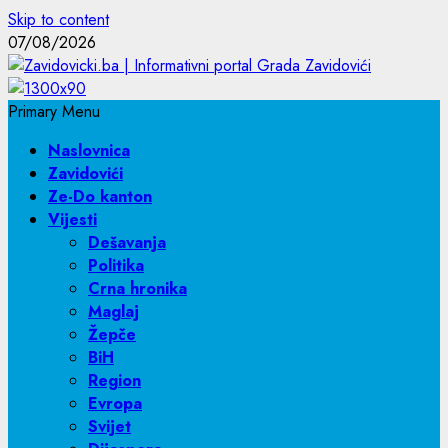
Skip to content
07/08/2026
Primary Menu
Naslovnica
Zavidovići
Ze-Do kanton
Vijesti
Dešavanja
Politika
Crna hronika
Maglaj
Žepče
BiH
Region
Evropa
Svijet