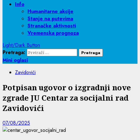
Info
Humanitarne akcije
Stanje na putevima
Stranačke aktivnosti
Vremenska prognoza
Light/Dark Button
Pretraga:
Mini oglasi
Zavidovići
Potpisan ugovor o izgradnji nove
zgrade JU Centar za socijalni rad
Zavidovići
07/08/2025