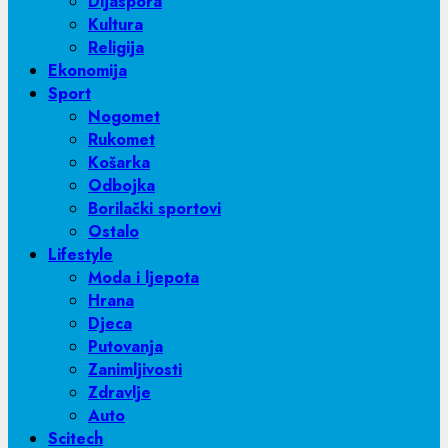
Dijaspora
Kultura
Religija
Ekonomija
Sport
Nogomet
Rukomet
Košarka
Odbojka
Borilački sportovi
Ostalo
Lifestyle
Moda i ljepota
Hrana
Djeca
Putovanja
Zanimljivosti
Zdravlje
Auto
Scitech