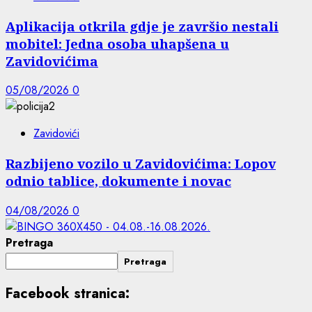
Aplikacija otkrila gdje je završio nestali
mobitel: Jedna osoba uhapšena u
Zavidovićima
05/08/2026
0
Zavidovići
Razbijeno vozilo u Zavidovićima: Lopov
odnio tablice, dokumente i novac
04/08/2026
0
Pretraga
Pretraga
Facebook stranica: