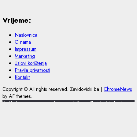
Vrijeme:
Naslovnica
O nama
Impressum
Marketing
Uslovi korištenja
Pravila privatnosti
Kontakt
Copyright © All rights reserved. Zavidovicki.ba
|
ChromeNews
by AF themes.
U skladu s novom europskom regulativom, Zavidovicki.ba je
nadogradio politiku privatnosti i korištenja kolačića.
Zavidovicki.ba koristi kolačiće (cookies) za pružanje boljeg
korisničkog iskustva, funkcionalnosti stranice i prilagođavanja
sustava oglašavanja. Nastavkom pregleda portala Zavidovicki.ba