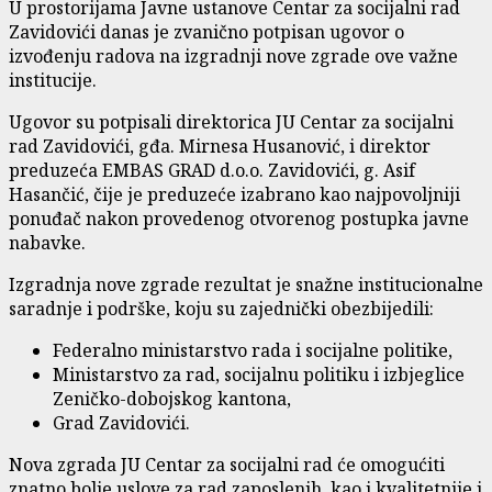
U prostorijama Javne ustanove Centar za socijalni rad
Zavidovići danas je zvanično potpisan ugovor o
izvođenju radova na izgradnji nove zgrade ove važne
institucije.
Ugovor su potpisali direktorica JU Centar za socijalni
rad Zavidovići, gđa. Mirnesa Husanović, i direktor
preduzeća EMBAS GRAD d.o.o. Zavidovići, g. Asif
Hasančić, čije je preduzeće izabrano kao najpovoljniji
ponuđač nakon provedenog otvorenog postupka javne
nabavke.
Izgradnja nove zgrade rezultat je snažne institucionalne
saradnje i podrške, koju su zajednički obezbijedili:
Federalno ministarstvo rada i socijalne politike,
Ministarstvo za rad, socijalnu politiku i izbjeglice
Zeničko-dobojskog kantona,
Grad Zavidovići.
Nova zgrada JU Centar za socijalni rad će omogućiti
znatno bolje uslove za rad zaposlenih, kao i kvalitetnije i