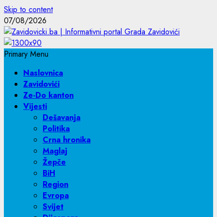
Skip to content
07/08/2026
Primary Menu
Naslovnica
Zavidovići
Ze-Do kanton
Vijesti
Dešavanja
Politika
Crna hronika
Maglaj
Žepče
BiH
Region
Evropa
Svijet