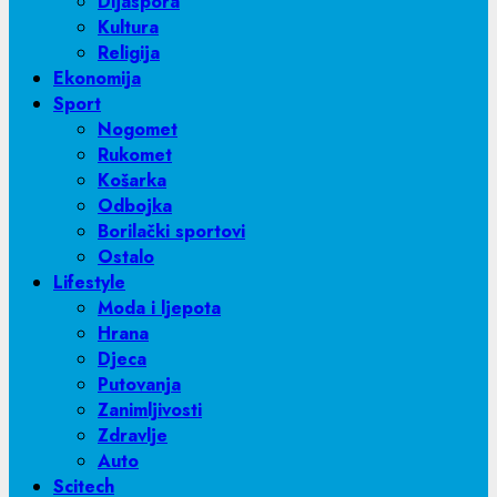
Dijaspora
Kultura
Religija
Ekonomija
Sport
Nogomet
Rukomet
Košarka
Odbojka
Borilački sportovi
Ostalo
Lifestyle
Moda i ljepota
Hrana
Djeca
Putovanja
Zanimljivosti
Zdravlje
Auto
Scitech