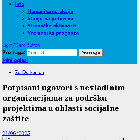
Info
Humanitarne akcije
Stanje na putevima
Stranačke aktivnosti
Vremenska prognoza
Light/Dark Button
Pretraga:
Mini oglasi
Ze-Do kanton
Potpisani ugovori s nevladinim
organizacijama za podršku
projektima u oblasti socijalne
zaštite
21/08/2025