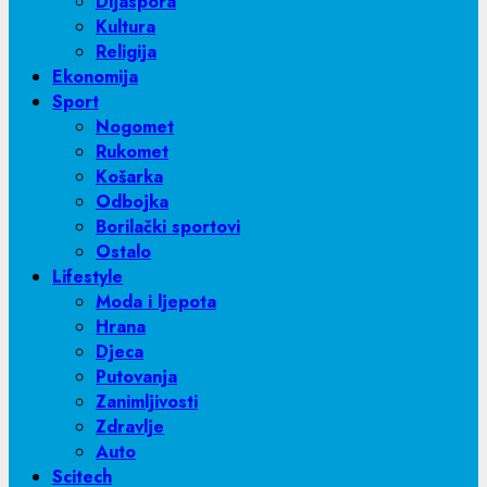
Dijaspora
Kultura
Religija
Ekonomija
Sport
Nogomet
Rukomet
Košarka
Odbojka
Borilački sportovi
Ostalo
Lifestyle
Moda i ljepota
Hrana
Djeca
Putovanja
Zanimljivosti
Zdravlje
Auto
Scitech