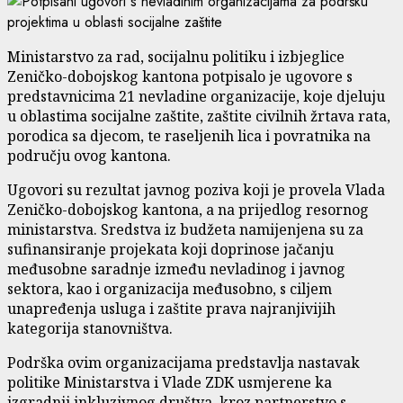
Ministarstvo za rad, socijalnu politiku i izbjeglice
Zeničko-dobojskog kantona potpisalo je ugovore s
predstavnicima 21 nevladine organizacije, koje djeluju
u oblastima socijalne zaštite, zaštite civilnih žrtava rata,
porodica sa djecom, te raseljenih lica i povratnika na
području ovog kantona.
Ugovori su rezultat javnog poziva koji je provela Vlada
Zeničko-dobojskog kantona, a na prijedlog resornog
ministarstva. Sredstva iz budžeta namijenjena su za
sufinansiranje projekata koji doprinose jačanju
međusobne saradnje između nevladinog i javnog
sektora, kao i organizacija međusobno, s ciljem
unapređenja usluga i zaštite prava najranjivijih
kategorija stanovništva.
Podrška ovim organizacijama predstavlja nastavak
politike Ministarstva i Vlade ZDK usmjerene ka
izgradnji inkluzivnog društva, kroz partnerstvo s