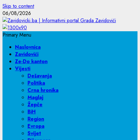
Skip to content
06/08/2026
Primary Menu
Naslovnica
Zavidovići
Ze-Do kanton
Vijesti
Dešavanja
Politika
Crna hronika
Maglaj
Žepče
BiH
Region
Evropa
Svijet