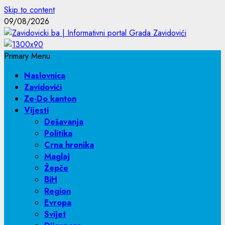
Skip to content
09/08/2026
Primary Menu
Naslovnica
Zavidovići
Ze-Do kanton
Vijesti
Dešavanja
Politika
Crna hronika
Maglaj
Žepče
BiH
Region
Evropa
Svijet