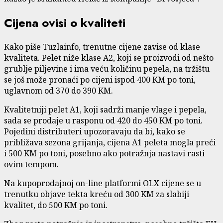
Cijena ovisi o kvaliteti
Kako piše Tuzlainfo, trenutne cijene zavise od klase
kvaliteta. Pelet niže klase A2, koji se proizvodi od nešto
grublje piljevine i ima veću količinu pepela, na tržištu
se još može pronaći po cijeni ispod 400 KM po toni,
uglavnom od 370 do 390 KM.
Kvalitetniji pelet A1, koji sadrži manje vlage i pepela,
sada se prodaje u rasponu od 420 do 450 KM po toni.
Pojedini distributeri upozoravaju da bi, kako se
približava sezona grijanja, cijena A1 peleta mogla preći
i 500 KM po toni, posebno ako potražnja nastavi rasti
ovim tempom.
Na kupoprodajnoj on-line platformi OLX cijene se u
trenutku objave tekta kreću od 300 KM za slabiji
kvalitet, do 500 KM po toni.