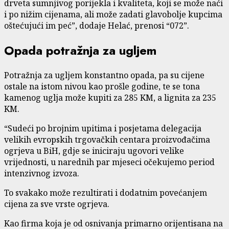
drveta sumnjivog porijekla i kvaliteta, koji se može naći
i po nižim cijenama, ali može zadati glavobolje kupcima
oštećujući im peć”, dodaje Helać, prenosi “072”.
Opada potražnja za ugljem
Potražnja za ugljem konstantno opada, pa su cijene
ostale na istom nivou kao prošle godine, te se tona
kamenog uglja može kupiti za 285 KM, a lignita za 235
KM.
“Sudeći po brojnim upitima i posjetama delegacija
velikih evropskih trgovačkih centara proizvođačima
ogrjeva u BiH, gdje se iniciraju ugovori velike
vrijednosti, u narednih par mjeseci očekujemo period
intenzivnog izvoza.
To svakako može rezultirati i dodatnim povećanjem
cijena za sve vrste ogrjeva.
Kao firma koja je od osnivanja primarno orijentisana na