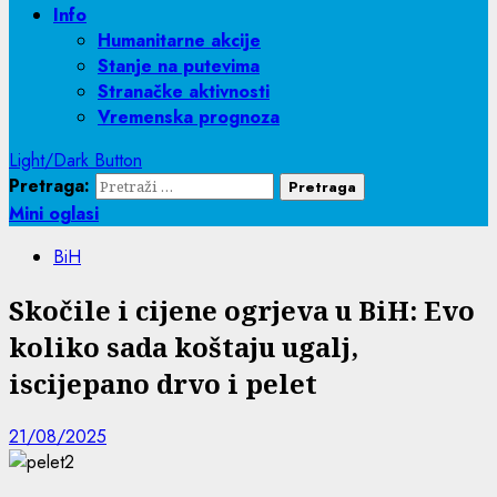
Info
Humanitarne akcije
Stanje na putevima
Stranačke aktivnosti
Vremenska prognoza
Light/Dark Button
Pretraga:
Mini oglasi
BiH
Skočile i cijene ogrjeva u BiH: Evo
koliko sada koštaju ugalj,
iscijepano drvo i pelet
21/08/2025