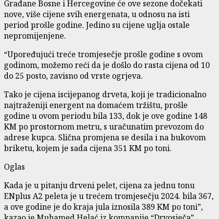
Građane Bosne i Hercegovine će ove sezone dočekati
nove, više cijene svih energenata, u odnosu na isti
period prošle godine. Jedino su cijene uglja ostale
nepromijenjene.
“Upoređujući treće tromjesečje prošle godine s ovom
godinom, možemo reći da je došlo do rasta cijena od 10
do 25 posto, zavisno od vrste ogrjeva.
Tako je cijena iscijepanog drveta, koji je tradicionalno
najtraženiji energent na domaćem tržištu, prošle
godine u ovom periodu bila 133, dok je ove godine 148
KM po prostornom metru, s uračunatim prevozom do
adrese kupca. Slična promjena se desila i na bukovom
briketu, kojem je sada cijena 351 KM po toni.
Oglas
Kada je u pitanju drveni pelet, cijena za jednu tonu
ENplus A2 peleta je u trećem tromjesečju 2024. bila 367,
a ove godine je do kraja jula iznosila 389 KM po toni”,
kazao je Muhamed Helać iz kompanije “Drvosječa”.