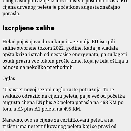
Zbog rasta potražnje iz inostranstva, posebno tržišta EU,
cijena drvenog peleta je početkom augusta značajno
porasla.
Iscrpljene zalihe
Helać pojašnjava da su kupci iz zemalja EU iscrpili
zalihe stvorene tokom 2022. godine, kada je vladala
opšta kriza i strah od nestašice energenata, pa su lageri
ostali prazni već tokom prošle zime, koja je bila oštrija u
odnosu na nekoliko prethodnih.
Oglas
“U susret novoj sezoni naglo raste potražnja. To se
svakako odrazilo na cijenu peleta, pa je već od početka
augusta cijena ENplus A2 peleta porasla na 468 KM po
toni, a ENplus A1 peleta na 495 KM.
Naravno, ovo su cijene za certifikovani pelet, a na
tržištu ima nesertifikovanog peleta koji se pravi od