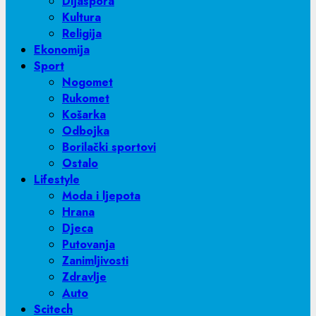
Dijaspora
Kultura
Religija
Ekonomija
Sport
Nogomet
Rukomet
Košarka
Odbojka
Borilački sportovi
Ostalo
Lifestyle
Moda i ljepota
Hrana
Djeca
Putovanja
Zanimljivosti
Zdravlje
Auto
Scitech