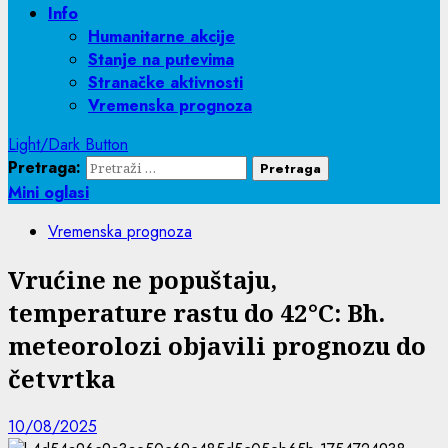
Info
Humanitarne akcije
Stanje na putevima
Stranačke aktivnosti
Vremenska prognoza
Light/Dark Button
Pretraga:
Mini oglasi
Vremenska prognoza
Vrućine ne popuštaju,
temperature rastu do 42°C: Bh.
meteorolozi objavili prognozu do
četvrtka
10/08/2025