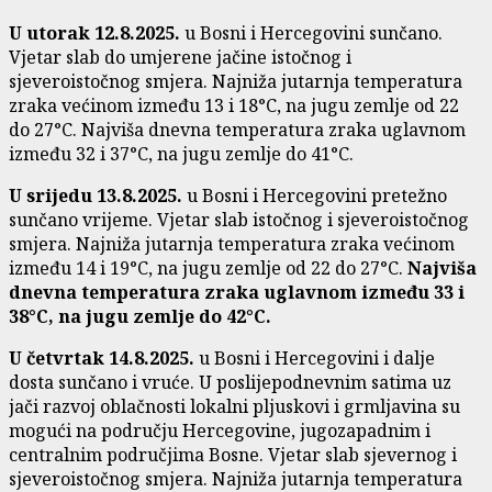
U utorak 12.8.2025.
u Bosni i Hercegovini sunčano.
Vjetar slab do umjerene jačine istočnog i
sjeveroistočnog smjera. Najniža jutarnja temperatura
zraka većinom između 13 i 18°C, na jugu zemlje od 22
do 27°C. Najviša dnevna temperatura zraka uglavnom
između 32 i 37°C, na jugu zemlje do 41°C.
U srijedu 13.8.2025.
u Bosni i Hercegovini pretežno
sunčano vrijeme. Vjetar slab istočnog i sjeveroistočnog
smjera. Najniža jutarnja temperatura zraka većinom
između 14 i 19°C, na jugu zemlje od 22 do 27°C.
Najviša
dnevna temperatura zraka uglavnom između 33 i
38°C, na jugu zemlje do 42°C.
U četvrtak 14.8.2025.
u Bosni i Hercegovini i dalje
dosta sunčano i vruće. U poslijepodnevnim satima uz
jači razvoj oblačnosti lokalni pljuskovi i grmljavina su
mogući na području Hercegovine, jugozapadnim i
centralnim područjima Bosne. Vjetar slab sjevernog i
sjeveroistočnog smjera. Najniža jutarnja temperatura