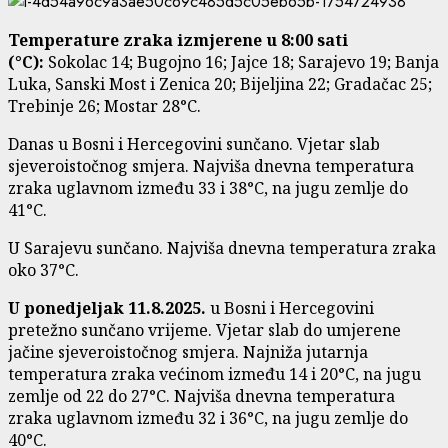
Temperature zraka izmjerene u 8:00 sati
(°C):
Sokolac 14; Bugojno 16; Jajce 18; Sarajevo 19; Banja
Luka, Sanski Most i Zenica 20; Bijeljina 22; Gradačac 25;
Trebinje 26; Mostar 28°C.
Danas u Bosni i Hercegovini sunčano. Vjetar slab
sjeveroistočnog smjera. Najviša dnevna temperatura
zraka uglavnom između 33 i 38°C, na jugu zemlje do
41°C.
U Sarajevu sunčano. Najviša dnevna temperatura zraka
oko 37°C.
U
ponedjeljak 11.8.2025.
u Bosni i Hercegovini
pretežno sunčano vrijeme. Vjetar slab do umjerene
jačine sjeveroistočnog smjera. Najniža jutarnja
temperatura zraka većinom između 14 i 20°C, na jugu
zemlje od 22 do 27°C. Najviša dnevna temperatura
zraka uglavnom između 32 i 36°C, na jugu zemlje do
40°C.