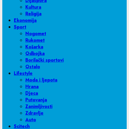
Dijaspora
Kultura
Religija
Ekonomija
Sport
Nogomet
Rukomet
Košarka
Odbojka
Borilački sportovi
Ostalo
Lifestyle
Moda i ljepota
Hrana
Djeca
Putovanja
Zanimljivosti
Zdravlje
Auto
Scitech