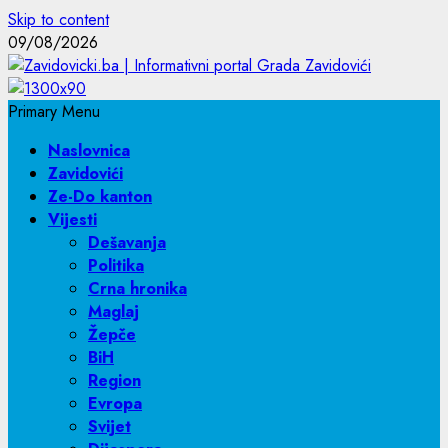
Skip to content
09/08/2026
Primary Menu
Naslovnica
Zavidovići
Ze-Do kanton
Vijesti
Dešavanja
Politika
Crna hronika
Maglaj
Žepče
BiH
Region
Evropa
Svijet