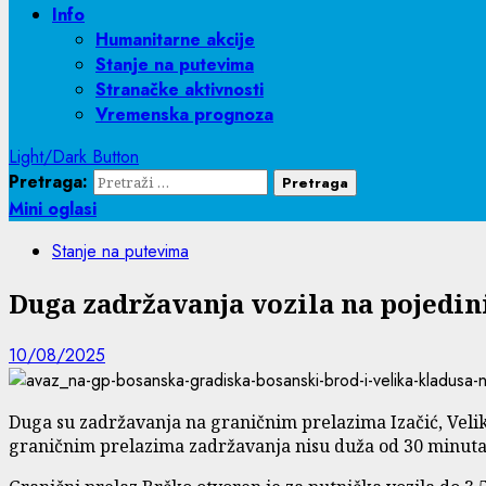
Info
Humanitarne akcije
Stanje na putevima
Stranačke aktivnosti
Vremenska prognoza
Light/Dark Button
Pretraga:
Mini oglasi
Stanje na putevima
Duga zadržavanja vozila na pojedi
10/08/2025
Duga su zadržavanja na graničnim prelazima Izačić, Velika
graničnim prelazima zadržavanja nisu duža od 30 minuta