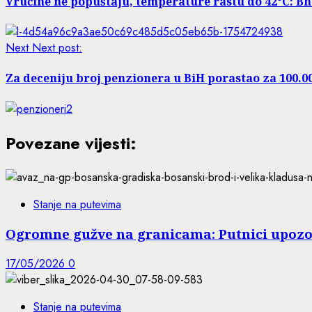
Vrućine ne popuštaju, temperature rastu do 42°C: Bh
Next
Next post:
Za deceniju broj penzionera u BiH porastao za 100.
Povezane vijesti:
Stanje na putevima
Ogromne gužve na granicama: Putnici upozo
17/05/2026
0
Stanje na putevima