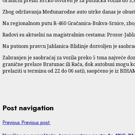
Granični prelaz Brčko otvoren je za putnička vozila do 3,5
Zbog održavanja Međunarodne auto utrke danas je obusta
Na regionalnom putu R-460 Gračanica-Bukva-Srnice, zbog 
Radovi su aktuelni na magistralnim cestama: Prozor-Jabla
Na putnom pravcu Jablanica-Blidinje dozvoljen je saobrać
Zabranjen je saobraćaj za vozila preko 5 tona najveće d
granične prelaze Bratunac ili Rača, dok autobusi mogu ko
prelaziti u terminu od 22 do 06 sati), saopćeno je iz BIHA
Post navigation
Previous
Previous post: