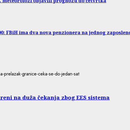
. meteorolozi objavili prognozu do četvrtka
000: FBiH ima dva nova penzionera na jednog zaposlen
reni na duža čekanja zbog EES sistema