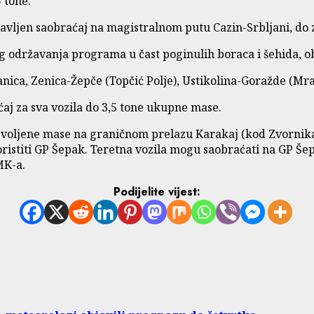
 tone.
vljen saobraćaj na magistralnom putu Cazin-Srbljani, do 
održavanja programa u čast poginulih boraca i šehida, obu
nica, Zenica-Žepče (Topčić Polje), Ustikolina-Goražde (Mra
aj za sva vozila do 3,5 tone ukupne mase.
ozvoljene mase na graničnom prelazu Karakaj (kod Zvornika
ristiti GP Šepak. Teretna vozila mogu saobraćati na GP Šep
MK-a.
Podijelite vijest: