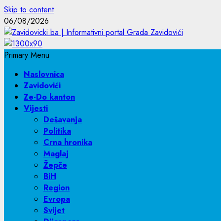
Skip to content
06/08/2026
Primary Menu
Naslovnica
Zavidovići
Ze-Do kanton
Vijesti
Dešavanja
Politika
Crna hronika
Maglaj
Žepče
BiH
Region
Evropa
Svijet