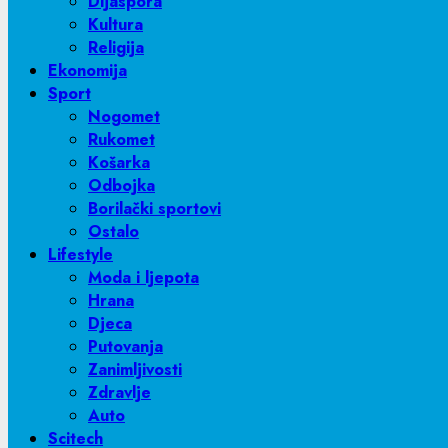
Dijaspora
Kultura
Religija
Ekonomija
Sport
Nogomet
Rukomet
Košarka
Odbojka
Borilački sportovi
Ostalo
Lifestyle
Moda i ljepota
Hrana
Djeca
Putovanja
Zanimljivosti
Zdravlje
Auto
Scitech