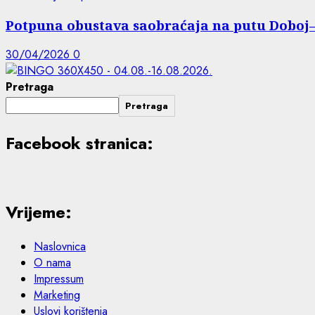
Potpuna obustava saobraćaja na putu Doboj–
30/04/2026
0
Pretraga
Pretraga
Facebook stranica:
Vrijeme:
Naslovnica
O nama
Impressum
Marketing
Uslovi korištenja