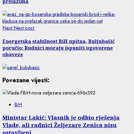
prelazima
Next
Next post:
Energetska stabilnost BiH upitna, Buljubašić
poručio: Rudnici moraju ispuniti ugovorene
obaveze
Povezane vijesti:
BiH
Ministar Lakić: Vlasnik je odbio rješenja
Vlade, ali radnici Željezare Zenica nisu
ostavljeni