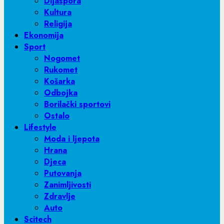
Dijaspora
Kultura
Religija
Ekonomija
Sport
Nogomet
Rukomet
Košarka
Odbojka
Borilački sportovi
Ostalo
Lifestyle
Moda i ljepota
Hrana
Djeca
Putovanja
Zanimljivosti
Zdravlje
Auto
Scitech