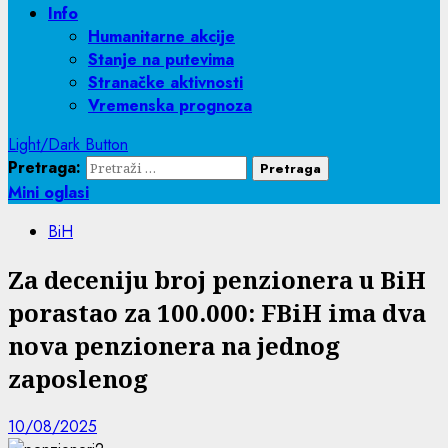
Info
Humanitarne akcije
Stanje na putevima
Stranačke aktivnosti
Vremenska prognoza
Light/Dark Button
Pretraga:
Mini oglasi
BiH
Za deceniju broj penzionera u BiH
porastao za 100.000: FBiH ima dva
nova penzionera na jednog
zaposlenog
10/08/2025