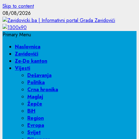
Skip to content
08/08/2026
Primary Menu
Naslovnica
Zavidovići
Ze-Do kanton
Vijesti
Dešavanja
Politika
Crna hronika
Maglaj
Žepče
BiH
Region
Evropa
Svijet