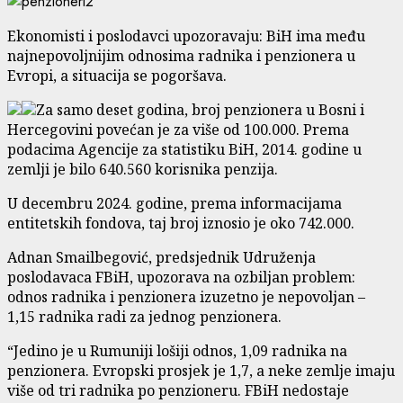
Ekonomisti i poslodavci upozoravaju: BiH ima među
najnepovoljnijim odnosima radnika i penzionera u
Evropi, a situacija se pogoršava.
Za samo deset godina, broj penzionera u Bosni i
Hercegovini povećan je za više od 100.000. Prema
podacima Agencije za statistiku BiH, 2014. godine u
zemlji je bilo 640.560 korisnika penzija.
U decembru 2024. godine, prema informacijama
entitetskih fondova, taj broj iznosio je oko 742.000.
Adnan Smailbegović, predsjednik Udruženja
poslodavaca FBiH, upozorava na ozbiljan problem:
odnos radnika i penzionera izuzetno je nepovoljan –
1,15 radnika radi za jednog penzionera.
“Jedino je u Rumuniji lošiji odnos, 1,09 radnika na
penzionera. Evropski prosjek je 1,7, a neke zemlje imaju
više od tri radnika po penzioneru. FBiH nedostaje