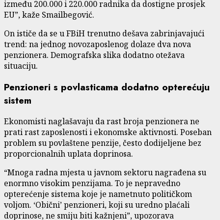
između 200.000 i 220.000 radnika da dostigne prosjek
EU”, kaže Smailbegović.
On ističe da se u FBiH trenutno dešava zabrinjavajući
trend: na jednog novozaposlenog dolaze dva nova
penzionera. Demografska slika dodatno otežava
situaciju.
Penzioneri s povlasticama dodatno opterećuju
sistem
Ekonomisti naglašavaju da rast broja penzionera ne
prati rast zaposlenosti i ekonomske aktivnosti. Poseban
problem su povlaštene penzije, često dodijeljene bez
proporcionalnih uplata doprinosa.
“Mnoga radna mjesta u javnom sektoru nagrađena su
enormno visokim penzijama. To je nepravedno
opterećenje sistema koje je nametnuto političkom
voljom. ‘Obični’ penzioneri, koji su uredno plaćali
doprinose, ne smiju biti kažnjeni”, upozorava